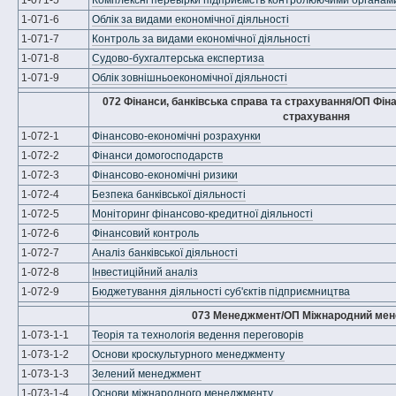
1-071-5
Комплексні перевірки підприємств контролюючими органам
1-071-6
Облік за видами економічної діяльності
1-071-7
Контроль за видами економічної діяльності
1-071-8
Судово-бухгалтерська експертиза
1-071-9
Облік зовнішньоекономічної діяльності
072 Фінанси, банківська справа та страхування/ОП Фіна
страхування
1-072-1
Фінансово-економічні розрахунки
1-072-2
Фінанси домогосподарств
1-072-3
Фінансово-економічні ризики
1-072-4
Безпека банківської діяльності
1-072-5
Моніторинг фінансово-кредитної діяльності
1-072-6
Фінансовий контроль
1-072-7
Аналіз банківської діяльності
1-072-8
Інвестиційний аналіз
1-072-9
Бюджетування діяльності суб'єктів підприємництва
073 Менеджмент/ОП Міжнародний ме
1-073-1-1
Теорія та технологія ведення переговорів
1-073-1-2
Основи кроскультурного менеджменту
1-073-1-3
Зелений менеджмент
1-073-1-4
Основи міжнародного менеджменту