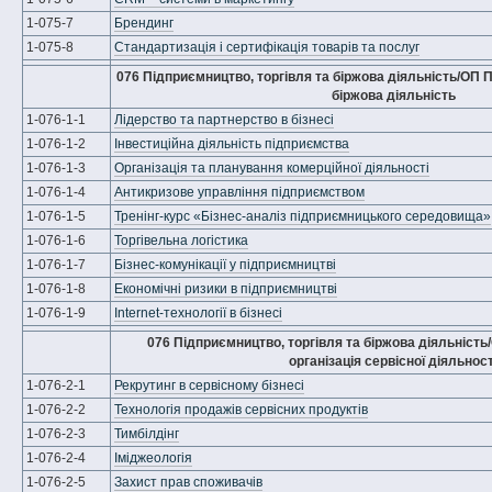
1-075-7
Брендинг
1-075-8
Стандартизація і сертифікація товарів та послуг
076 Підприємництво, торгівля та біржова діяльність/ОП 
біржова діяльність
1-076-1-1
Лідерство та партнерство в бізнесі
1-076-1-2
Інвестиційна діяльність підприємства
1-076-1-3
Організація та планування комерційної діяльності
1-076-1-4
Антикризове управління підприємством
1-076-1-5
Тренінг-курс «Бізнес-аналіз підприємницького середовища»
1-076-1-6
Торгівельна логістика
1-076-1-7
Бізнес-комунікації у підприємництві
1-076-1-8
Економічні ризики в підприємництві
1-076-1-9
Internet-технології в бізнесі
076 Підприємництво, торгівля та біржова діяльніст
організація сервісної діяльност
1-076-2-1
Рекрутинг в сервісному бізнесі
1-076-2-2
Технологія продажів сервісних продуктів
1-076-2-3
Тимбілдінг
1-076-2-4
Іміджеологія
1-076-2-5
Захист прав споживачів