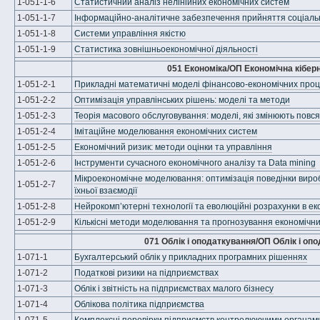
1-051-1-6
Статистичний аналіз нелінійних економічних систем
1-051-1-7
Інформаційно-аналітичне забезпечення прийняття соціальн
1-051-1-8
Системи управління якістю
1-051-1-9
Статистика зовнішньоекономічної діяльності
051 Економіка/ОП Економічна кібер
1-051-2-1
Прикладні математичні моделі фінансово-економічних проц
1-051-2-2
Оптимізація управлінських рішень: моделі та методи
1-051-2-3
Теорія масового обслуговування: моделі, які змінюють повс
1-051-2-4
Імітаційне моделювання економічних систем
1-051-2-5
Економічний ризик: методи оцінки та управління
1-051-2-6
Інструменти сучасного економічного аналізу та Data mining
Мікроекономічне моделювання: оптимізація поведінки виробн
1-051-2-7
їхньої взаємодії
1-051-2-8
Нейрокомп’ютерні технології та еволюційні розрахунки в ек
1-051-2-9
Кількісні методи моделювання та прогнозування економічни
071 Облік і оподаткування/ОП Облік і оп
1-071-1
Бухгалтерський облік у прикладних програмних рішеннях
1-071-2
Податкові ризики на підприємствах
1-071-3
Облік і звітність на підприємствах малого бізнесу
1-071-4
Облікова політика підприємства