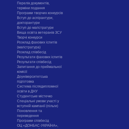
Перелік документів,
терміни подання
Програми творчих конкурсiв
Вступ до аспірантури,
докторантури
Вступ до магістратури
Вища освіта ветеранів ЗСУ
Творчі конкурси
Розклад фахових іспитів
(магістратура)
Розклад співбесід
Результати фахових іспитів
Результати співбесід
Запитання до приймальної
комісії
Доуніверситетська
підготовка
Система післядипломної
освіти в ДНУ
Cтудентське містечко
Спеціальні умови участі у
вступній кампанії (пільги)
Поновлення та
переведення
Програми співбесід
ОЦ «ДОНБАС-УКРАЇНА»,