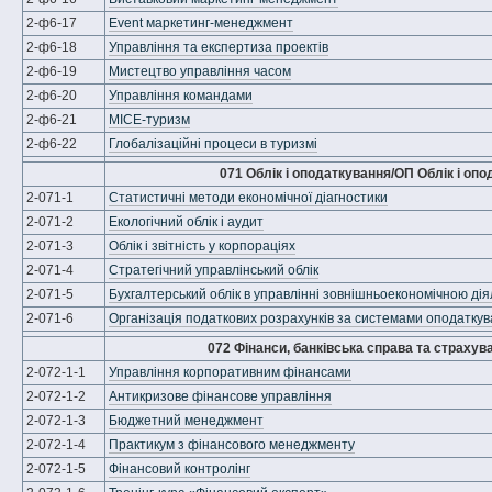
2-ф6-17
Event маркетинг-менеджмент
2-ф6-18
Управління та експертиза проектів
2-ф6-19
Мистецтво управління часом
2-ф6-20
Управління командами
2-ф6-21
MICE-туризм
2-ф6-22
Глобалізаційні процеси в туризмі
071 Облік і оподаткування/ОП Облік і оп
2-071-1
Статистичні методи економічної діагностики
2-071-2
Екологічний облік і аудит
2-071-3
Облік і звітність у корпораціях
2-071-4
Стратегічний управлінський облік
2-071-5
Бухгалтерський облік в управлінні зовнішньоекономічною дія
2-071-6
Організація податкових розрахунків за системами оподатку
072 Фінанси, банківська справа та страхув
2-072-1-1
Управління корпоративним фінансами
2-072-1-2
Антикризове фінансове управління
2-072-1-3
Бюджетний менеджмент
2-072-1-4
Практикум з фінансового менеджменту
2-072-1-5
Фінансовий контролінг