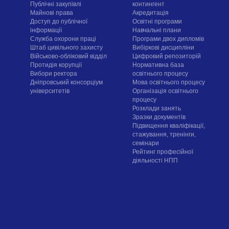
Публічні закупівлі
контингент
Майнові права
Акредитація
Доступ до публічної
Освітні програми
інформації
Навчальні плани
Служба охорони праці
Програми двох дипломів
Штаб цивільного захисту
Вибіркові дисципліни
Військово-обліковий відділ
Цифровий репозиторій
Протидія корупції
Нормативна база
Вибори ректора
освітнього процесу
Дніпровський консорціум
Мова освітнього процесу
університетів
Організація освітнього
процесу
Розклади занять
Зразки документів
Підвищення кваліфікації,
стажування, тренінги,
семінари
Рейтинг професійної
діяльності НПП