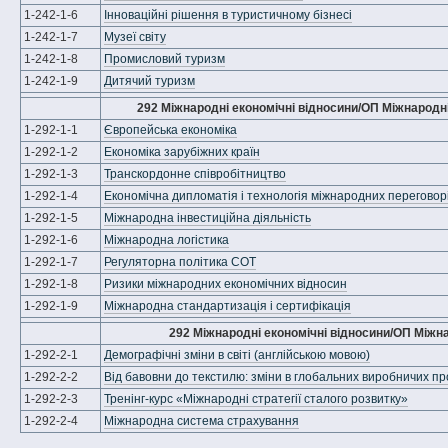
1-242-1-6
Інноваційні рішення в туристичному бізнесі
1-242-1-7
Музеї світу
1-242-1-8
Промисловий туризм
1-242-1-9
Дитячий туризм
292 Міжнародні економічні відносини/ОП Міжнародні
1-292-1-1
Європейська економіка
1-292-1-2
Економіка зарубіжних країн
1-292-1-3
Транскордонне співробітництво
1-292-1-4
Економічна дипломатія і технологія міжнародних переговор
1-292-1-5
Міжнародна інвестиційна діяльність
1-292-1-6
Міжнародна логістика
1-292-1-7
Регуляторна політика СОТ
1-292-1-8
Ризики міжнародних економічних відносин
1-292-1-9
Міжнародна стандартизація і сертифікація
292 Міжнародні економічні відносини/ОП Міжн
1-292-2-1
Демографічні зміни в світі (англійською мовою)
1-292-2-2
Від бавовни до текстилю: зміни в глобальних виробничих п
1-292-2-3
Тренінг-курс «Міжнародні стратегії сталого розвитку»
1-292-2-4
Міжнародна система страхування