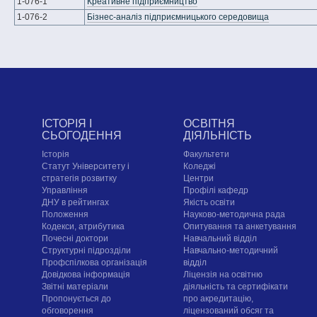
1-076-1
Креативне підприємництво
1-076-2
Бізнес-аналіз підприємницького середовища
ІСТОРІЯ І
ОСВІТНЯ
СЬОГОДЕННЯ
ДІЯЛЬНІСТЬ
Історія
Факультети
Статут Університету і
Коледжі
стратегія розвитку
Центри
Управління
Профілі кафедр
ДНУ в рейтингах
Якість освіти
Положення
Науково-методична рада
Кодекси, атрибутика
Опитування та анкетування
Почесні доктори
Навчальний відділ
Структурні підрозділи
Навчально-методичний
Профспілкова організація
відділ
Довідкова інформація
Ліцензія на освітню
Звітні матеріали
діяльність та сертифікати
Пропонується до
про акредитацію,
обговорення
ліцензований обсяг та