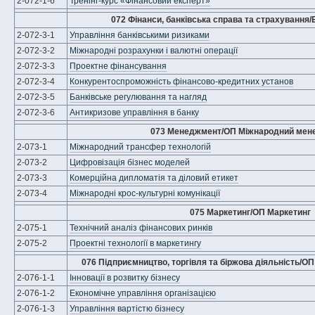
2-072-1-6
Тренінг-курс «Фінансовий експерт»
072 Фінанси, банківська справа та страхування/
2-072-3-1
Управління банківськими ризиками
2-072-3-2
Міжнародні розрахунки і валютні операції
2-072-3-3
Проектне фінансування
2-072-3-4
Конкурентоспроможність фінансово-кредитних установ
2-072-3-5
Банківське регулювання та нагляд
2-072-3-6
Антикризове управління в банку
073 Менеджмент/ОП Міжнародний мен
2-073-1
Міжнародний трансфер технологій
2-073-2
Цифровізація бізнес моделей
2-073-3
Комерційна дипломатія та діловий етикет
2-073-4
Міжнародні крос-культурні комунікації
075 Маркетинг/ОП Маркетинг
2-075-1
Технічний аналіз фінансових ринків
2-075-2
Проектні технології в маркетингу
076 Підприємництво, торгівля та біржова діяльність/О
2-076-1-1
Інновації в розвитку бізнесу
2-076-1-2
Економічне управління організацією
2-076-1-3
Управління вартістю бізнесу