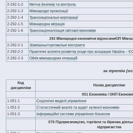
2-292-1-2
Митна безпека та контроль
2-292-1-3
Міжнародні організації
2-292-1-4
Транснаціональні корпорації
2-292-1-5
Міжнародна міграція
2-292-1-6
Транснаціоналізація світової економіки
292 Міжнародні економічні відносини/ОП Міжн
2-292-2-1
Зовнішньоторговельні контракти
2-292-2-2
Практичні аспекти розвитку угоди про асоціацію Україна – Є
2-292-2-3
Облік міжнародних операцій
за третім (о
Код
Назва дисципліни
дисципліни
051 Економіка / ОНП Економі
1-051-1
Соціонічні моделі управління
1-051-2
Статистичний аналіз та аудит зеленої економіки
1-051-3
Інформаційні системи управління бізнесом
076 Підприємництво, торгівля та біржова діяль
підприємства