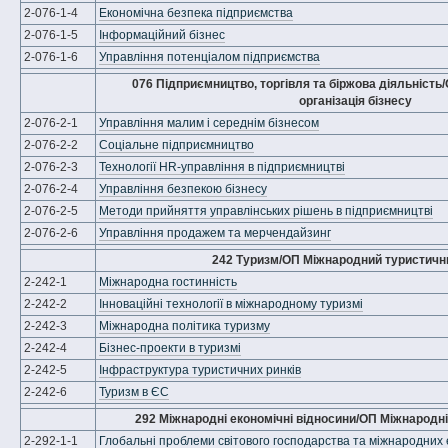
2-076-1-4
Економічна безпека підприємства
2-076-1-5
Інформаційний бізнес
2-076-1-6
Управління потенціалом підприємства
076 Підприємництво, торгівля та біржова діяльність
організація бізнесу
2-076-2-1
Управління малим і середнім бізнесом
2-076-2-2
Соціальне підприємництво
2-076-2-3
Технології HR-управління в підприємництві
2-076-2-4
Управління безпекою бізнесу
2-076-2-5
Методи прийняття управлінських рішень в підприємництві
2-076-2-6
Управління продажем та мерчендайзинг
242 Туризм/ОП Міжнародний туристични
2-242-1
Міжнародна гостинність
2-242-2
Інноваційні технології в міжнародному туризмі
2-242-3
Міжнародна політика туризму
2-242-4
Бізнес-проекти в туризмі
2-242-5
Інфраструктура туристичних ринків
2-242-6
Туризм в ЄС
292 Міжнародні економічні відносини/ОП Міжнародні
2-292-1-1
Глобальні проблеми світового господарства та міжнародних 