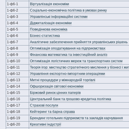
1-ф6-1
Віртуалізація економіки
1-ф6-2
Соціально-економічна політика в умовах ринку
1-ф6-3
Управлінські інформаційні системи
1-ф6-4
Діджиталізація економіки
1-ф6-5
Поведінкова економіка
1-ф6-6
Бізнес-статистика
1-ф6-7
Аналітичне забезпечення прийняття управлінських рішень
1-ф6-8
Оптимізація оподаткування на підприємствах
1-ф6-9
Фінансова математика та інвестиційний аналіз
1-ф6-10
Оптимізація логістичних мереж та транспортних систем
1-ф6-11
Теорія ігор: мистецтво стратегічного мислення у бізнесі і жи
1-ф6-12
Управління експортно-імпортним операціями
1-ф6-13
Митні процедури у міжнародній торгівлі
1-ф6-14
Офшоризація світової економіки
1-ф6-15
Біржовий ринок цінних паперів
1-ф6-16
Центральний банк та грошово-кредитна політика
1-ф6-17
Страхові послуги
1-ф6-18
Кейтеринг та барна справа
1-ф6-19
Брендинг готельних підприємств та закладів харчування
1-ф6-20
Креативні індустрії