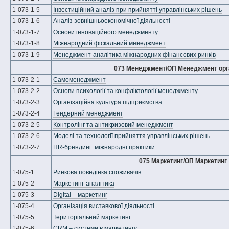
1-073-1-5
Інвестиційний аналіз при прийнятті управлінських рішень
1-073-1-6
Аналіз зовнішньоекономічної діяльності
1-073-1-7
Основи інноваційного менеджменту
1-073-1-8
Міжнародний фіскальний менеджмент
1-073-1-9
Менеджмент-аналітика міжнародних фінансових ринків
073 Менеджмент/ОП Менеджмент орга
1-073-2-1
Самоменеджмент
1-073-2-2
Основи психології та конфліктології менеджменту
1-073-2-3
Організаційна культура підприємства
1-073-2-4
Гендерний менеджмент
1-073-2-5
Контролінг та антикризовий менеджмент
1-073-2-6
Моделі та технології прийняття управлінських рішень
1-073-2-7
HR-брендинг: міжнародні практики
075 Маркетинг/ОП Маркетинг
1-075-1
Ринкова поведінка споживачів
1-075-2
Маркетинг-аналітика
1-075-3
Digital – маркетинг
1-075-4
Організація виставкової діяльності
1-075-5
Територіальний маркетинг
1-075-6
CRM – системи в маркетингу