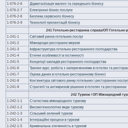
1-076-2-6
Діджиталізація малого та середнього бізнесу
1-076-2-7
Електронні бізнес послуги
1-076-2-8
Безпека сервісного бізнесу
1-076-2-9
Технології презентацій бізнесу
241 Готельно-ресторанна справа/ОП Готельно-
1-241-1
Світовий ринок готельних послуг
1-241-2
Міжнародні ресторанні мережі
1-241-3
Інфраструктура готельно-ресторанного господарства
1-241-4
Етнічні особливості в гостинності
1-241-5
Концепції закладів ресторанного господарства
1-241-6
Тренінг-курс: робота з запереченнями в готелях та рестора
1-241-7
Оцінка даних в готельно-ресторанному бізнесі
1-241-8
Кон’юнктура світового ринку готельних і ресторанних послуг
1-241-9
Стратегії та антикризові рішення в готелях та рестораннах
242 Туризм / ОП Міжнародний ту
1-242-1-1
Статистика міжнародного туризму
1-242-1-2
Високотехнологічні види туризму
1-242-1-3
Сільський зелений туризм
1-242-1-4
Інтеграційні процеси в туризмі
1-242-1-5
Кримінальна злочинність в туризмі