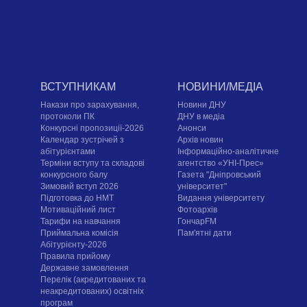
ВСТУПНИКАМ
НОВИНИ/МЕДІА
Накази про зарахування,
Новини ДНУ
протоколи ПК
ДНУ в медіа
Конкурсні пропозиції-2026
Анонси
Календар зустрічей з
Архів новин
абітурієнтами
Інформаційно-аналітичне
Терміни вступу та складові
агентство «УНІ-Прес»
конкурсного балу
Газета "Дніпровський
Зимовий вступ 2026
університет"
Підготовка до НМТ
Видання університету
Мотиваційний лист
Фотоархів
Тарифи на навчання
ГончарFM
Приймальна комісія
Пам'ятні дати
Абітурієнту-2026
Правила прийому
Державне замовлення
Перелік (акредитованих та
неакредитованих) освітніх
програм