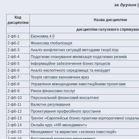
за другим 
Код
Назва дисципліни
дисципліни
дисципліни галузевого спрямува
2-ф6-1
Економіка 4.0
2-ф6-2
Фінансова глобалізація
2-ф6-3
Аналіз конфліктних ситуацій методами теорії ігор
2-ф6-4
Податкове планування мінімізація податкових ризиків
2-ф6-5
Інформаційне забезпечення бізнес процесів
2-ф6-6
Аналіз екологічного середовища та екоаудит
2-ф6-7
Теорія світових економічних криз
2-ф6-8
Управління міжнародними інвестиційними проектами
2-ф6-9
Ринок фінансових послуг
2-ф6-10
Персональний фінансовий консалтинг
2-ф6-11
Валютне регулювання
2-ф6-12
Проектування професійного зростання
2-ф6-13
Тренінг «Європейські бізнес-практики корпоративної соціаль
2-ф6-14
Онлайн курс «HR-менеджмент»
2-ф6-15
Менеджмент та маркетинг «зелених інвестицій»
2-ф6-16
Виставковий маркетинг-менеджмент