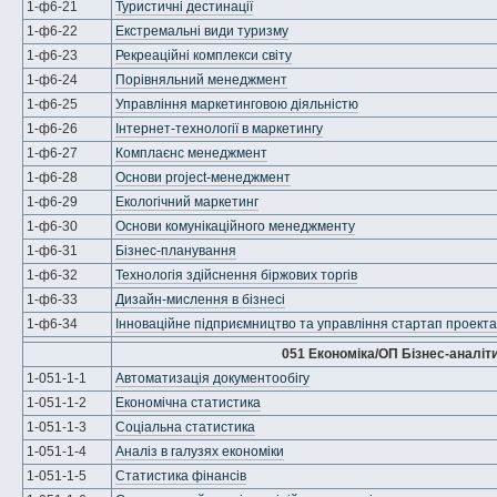
1-ф6-21
Туристичні дестинації
1-ф6-22
Екстремальні види туризму
1-ф6-23
Рекреаційні комплекси світу
1-ф6-24
Порівняльний менеджмент
1-ф6-25
Управління маркетинговою діяльністю
1-ф6-26
Інтернет-технології в маркетингу
1-ф6-27
Комплаєнс менеджмент
1-ф6-28
Основи project-менеджмент
1-ф6-29
Екологічний маркетинг
1-ф6-30
Основи комунікаційного менеджменту
1-ф6-31
Бізнес-планування
1-ф6-32
Технологія здійснення біржових торгів
1-ф6-33
Дизайн-мислення в бізнесі
1-ф6-34
Інноваційне підприємництво та управління стартап проект
051 Економіка/ОП Бізнес-аналіт
1-051-1-1
Автоматизація документообігу
1-051-1-2
Економічна статистика
1-051-1-3
Соціальна статистика
1-051-1-4
Аналіз в галузях економіки
1-051-1-5
Статистика фінансів