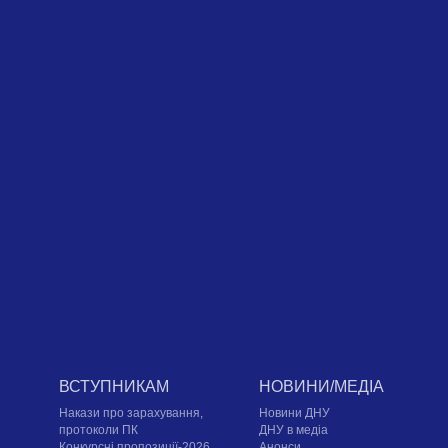
ВСТУПНИКАМ
НОВИНИ/МЕДІА
Накази про зарахування,
Новини ДНУ
протоколи ПК
ДНУ в медіа
Конкурсні пропозиції-2026
Анонси