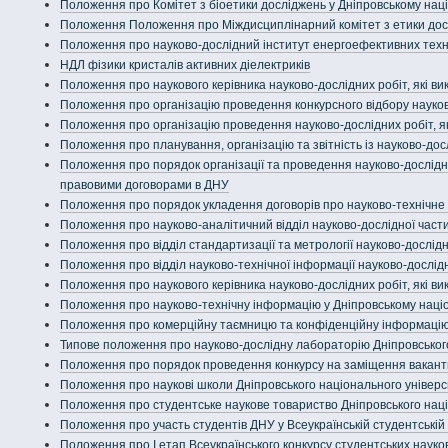
Положення про Комітет з біоетики досліджень у Дніпровському нац
Положення Положення про Міждисциплінарний комітет з етики досл
Положення про науково-дослідний інститут енергоефективних техн
НДЛ фізики кристалів активних діелектриків
Положення про наукового керівника науково-дослідних робіт, які в
Положення про організацію проведення конкурсного відбору наукови
Положення про організацію проведення науково-дослідних робіт, я
Положення про планування, організацію та звітність із науково-дос
Положення про порядок організації та проведення науково-дослідних
правовими договорами в ДНУ
Положення про порядок укладення договорів про науково-технічне 
Положення про науково-аналітичний відділ науково-дослідної части
Положення про відділ стандартизації та метрології науково-дослідн
Положення про відділ науково-технічної інформації науково-дослід
Положення про наукового керівника науково-дослідних робіт, які ви
Положення про науково-технічну інформацію у Дніпровському націо
Положення про комерційну таємницю та конфіденційну інформацію 
Типове положення про науково-дослідну лабораторію Дніпровського
Положення про порядок проведення конкурсу на заміщення вакантн
Положення про наукові школи Дніпровського національного універс
Положення про студентське наукове товариство Дніпровського наці
Положення про участь студентів ДНУ у Всеукраїнській студентській 
Положення про І етап Всеукраїнського конкурсу студентських науко