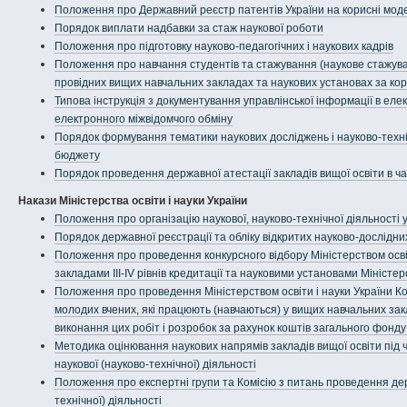
Положення про Державний реєстр патентів України на корисні мод
Порядок виплати надбавки за стаж наукової роботи
Положення про підготовку науково-педагогічних і наукових кадрів
Положення про навчання студентів та стажування (наукове стажування
провідних вищих навчальних закладах та наукових установах за ко
Типова інструкція з документування управлінської інформації в еле
електронного міжвідомчого обміну
Порядок формування тематики наукових досліджень і науково-техн
бюджету
Порядок проведення державної атестації закладів вищої освіти в ча
Накази Міністерства освіти і науки України
Положення про організацію наукової, науково-технічної діяльності у 
Порядок державної реєстрації та обліку відкритих науково-дослідних
Положення про проведення конкурсного відбору Міністерством освіт
закладами III-IV рівнів кредитації та науковими установами Мініст
Положення про проведення Міністерством освіти і науки України Ко
молодих вчених, які працюють (навчаються) у вищих навчальних за
виконання цих робіт і розробок за рахунок коштів загального фонд
Методика оцінювання наукових напрямів закладів вищої освіти під 
наукової (науково-технічної) діяльності
Положення про експертні групи та Комісію з питань проведення держ
технічної) діяльності