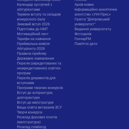
Календар зустрічей з
Архів новин
абітурієнтами
Інформаційно-аналітичне
Терміни вступу та складові
агентство «УНІ-Прес»
конкурсного балу
Газета "Дніпровський
Зимовий вступ 2026
університет"
Підготовка до НМТ
Видання університету
Мотиваційний лист
Фотоархів
Тарифи на навчання
ГончарFM
Приймальна комісія
Пам'ятні дати
Абітурієнту-2026
Правила прийому
Державне замовлення
Перелік (акредитованих та
неакредитованих) освітніх
програм
Перелік документів для
вступників
Програми творчих конкурсiв
Вступ до аспірантури,
докторантури
Вступ до магістратури
Вища освіта ветеранів ЗСУ
Творчі конкурси
Розклад фахових іспитів
(магістратура)
Розклад співбесід