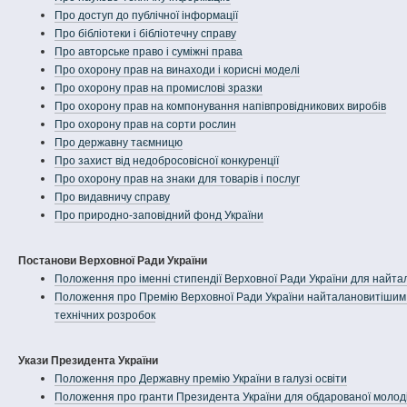
Про доступ до публічної інформації
Про бібліотеки і бібліотечну справу
Про авторське право і суміжні права
Про охорону прав на винаходи і корисні моделі
Про охорону прав на промислові зразки
Про охорону прав на компонування напівпровідникових виробів
Про охорону прав на сорти рослин
Про державну таємницю
Про захист від недобросовісної конкуренції
Про охорону прав на знаки для товарів і послуг
Про видавничу справу
Про природно-заповідний фонд України
Постанови Верховної Ради України
Положення про іменні стипендії Верховної Ради України для найт
Положення про Премію Верховної Ради України найталановитішим м
технічних розробок
Укази Президента України
Положення про Державну премію України в галузі освіти
Положення про гранти Президента України для обдарованої молод