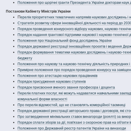
Положення про щорічні гранти Президента України докторам наук 
Постанови Кабінету Міністрів України
П
ерелік пріоритетних тематичних напрямів наукових досліджень і н
Стратегія розвитку сфери інноваційної діяльності на період до 203
Порядок проведення конкурсного відбору наукових, науково-техніч
Порядок надання грантової підтримки наукової і науково-технічної 
Положення про Національний фонд досліджень України
Порядок державної реєстрації інноваційних проєктів і ведення Держ
Порядок формування тематики наукових досліджень і науково-техн
бюджету
Положення про наукову та науково-технічну діяльність природних і
Примірне положення про порядок проведення конкурсу на заміщенн
Положення про атестацію наукових працівників
Порядок присудження наукових ступенів
Порядок присвоєння вченого звання професора і доцента
Перелік платних послуг, які можуть надаватися навчальними закла
комунальної форми власності
Про перелік відомостей, що не становлять комерційної таємниці
Порядок державної реєстрації авторського права і договорів, які ст
Про затвердження мінімальних ставок винагороди (роялті) за викори
Порядок сплати зборів за дії, пов'язані з охороною прав на об'єкти 
Положення про Державний реєстр патентів України на винаходи