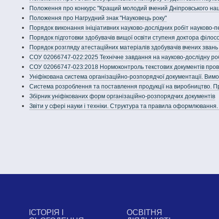
Положення про конкурс "Кращий молодий вчений Дніпровського наці
Положення про Нагрудний знак "Науковець року"
Порядок виконання ініціативних науково-дослідних робіт науково-
Порядок підготовки здобувачів вищої освіти ступеня доктора філосо
Порядок розгляду атестаційних матеріалів здобувачів вчених зван
СОУ 02066747-022:2025 Технічне завдання на науково-дослідну ро
СОУ 02066747-023:2018 Нормоконтроль текстових документів провад
Уніфікована система організаційно-розпорядчої документації. Ви
Система розроблення та поставлення продукції на виробництво. П
Збірник уніфікованих форм організаційно-розпорядчих документів
Звіти у сфері науки і техніки. Структура та правила оформлювання
ІСТОРІЯ І
ОСВІТНЯ