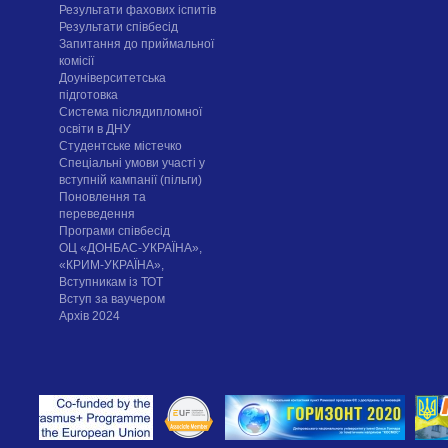
Результати фахових іспитів
Результати співбесід
Запитання до приймальної
комісії
Доуніверситетська
підготовка
Система післядипломної
освіти в ДНУ
Cтудентське містечко
Спеціальні умови участі у
вступній кампанії (пільги)
Поновлення та
переведення
Програми співбесід
ОЦ «ДОНБАС-УКРАЇНА»,
«КРИМ-УКРАЇНА»,
Вступникам із ТОТ
Вступ за ваучером
Архів 2024