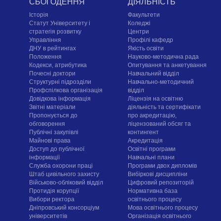
СЬОГОДЕННЯ
ДІЯЛЬНІСТЬ
Історія
Факультети
Статут Університету і
Коледжі
стратегія розвитку
Центри
Управління
Профілі кафедр
ДНУ в рейтингах
Якість освіти
Положення
Науково-методична рада
Кодекси, атрибутика
Опитування та анкетування
Почесні доктори
Навчальний відділ
Структурні підрозділи
Навчально-методичний
Профспілкова організація
відділ
Довідкова інформація
Ліцензія на освітню
Звітні матеріали
діяльність та сертифікати
Пропонується до
про акредитацію,
обговорення
ліцензований обсяг та
Публічні закупівлі
контингент
Майнові права
Акредитація
Доступ до публічної
Освітні програми
інформації
Навчальні плани
Служба охорони праці
Програми двох дипломів
Штаб цивільного захисту
Вибіркові дисципліни
Військово-обліковий відділ
Цифровий репозиторій
Протидія корупції
Нормативна база
Вибори ректора
освітнього процесу
Дніпровський консорціум
Мова освітнього процесу
університетів
Організація освітнього