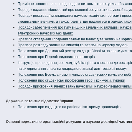
Примірне положення про підрозділ з питань інтелектуальної власност
Порядок надання відомостей про основні результати наукової, науко
Порядок реєстрації міжнародних науково-технічних програм і проєк
українськими вченими, а також грантів, що надаються в рамках тако
Порядок забезпечення доступу вищих навчальних закладів і наукових
електронних наукових баз даних
Правила складання і подання заявки на винахід та заявки на корис
Правила розгляду заявки на винахід та заявки на корисну модель
Положення про Державний реєстр свідоцтв України на знаки для тов
Положення про Перелік видових назв товарів
Інструкція про подання, розгляд, публікацію та внесення до реєстрів
на використання знака (міжнародного знака) для товарів і послуг
Положення про Всеукраїнський конкурс студентських наукових робіт 
Положення про студентські професійні творчі конкурси, турніри
Порядок присвоєння вчених звань науковим і науково-педагогічним
Державне патентне відомство України
Положення про свідоцтво на раціоналізаторську пропозицію
Основні нормативно-організаційні документи науково-дослідної частин