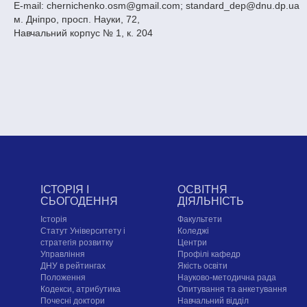
E-mail: chernichenko.osm@gmail.com; standard_dep@dnu.dp.ua
м. Дніпро, просп. Науки, 72,
Навчальний корпус № 1, к. 204
ІСТОРІЯ І
ОСВІТНЯ
СЬОГОДЕННЯ
ДІЯЛЬНІСТЬ
Історія
Факультети
Статут Університету і
Коледжі
стратегія розвитку
Центри
Управління
Профілі кафедр
ДНУ в рейтингах
Якість освіти
Положення
Науково-методична рада
Кодекси, атрибутика
Опитування та анкетування
Почесні доктори
Навчальний відділ