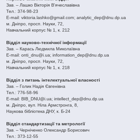
Зав. – Лашко Вікторія В'ячеславівна
Тел.: 374-98-23
E-mail: viktoria.lashko@gmail.com; analytic_dep@dnu.dp.ua
м. Дніпро, просп. Науки, 72,
Навчальний корпус № 1, к. 212
Відділ науково-технічної інформації
Зав. – Карась Людмила Миколаївна
E-mail: onti_dnu@i.ua; information_dep@dnu.dp.ua
м. Дніпро, просп. Науки, 72,
Навчальний корпус № 1, к. 218
Відділ з питань інтелектуальної власності
Зав. – Голик Надія Євгенівна
Тел.: 776-58-96
E-mail: BIB_DNU@i.ua; intellect_dep@dnu.dp.ua
м. Дніпро, вул. Ніла Армстронга, 8,
Наукова бібліотека ДНУ, к. Б-24
Відділ стандартизації та метрології
Зав. – Черніченко Олександр Борисович
Тел.: 373-12-55