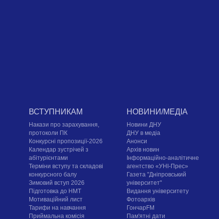
ВСТУПНИКАМ
НОВИНИ/МЕДІА
Накази про зарахування,
Новини ДНУ
протоколи ПК
ДНУ в медіа
Конкурсні пропозиції-2026
Анонси
Календар зустрічей з
Архів новин
абітурієнтами
Інформаційно-аналітичне
Терміни вступу та складові
агентство «УНІ-Прес»
конкурсного балу
Газета "Дніпровський
Зимовий вступ 2026
університет"
Підготовка до НМТ
Видання університету
Мотиваційний лист
Фотоархів
Тарифи на навчання
ГончарFM
Приймальна комісія
Пам'ятні дати