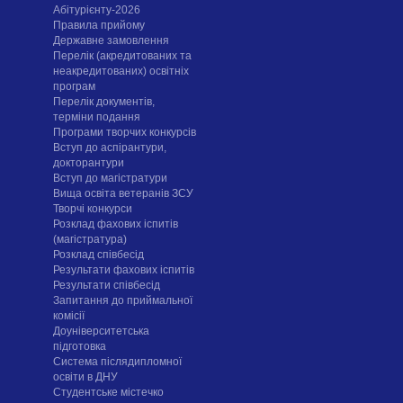
Абітурієнту-2026
Правила прийому
Державне замовлення
Перелік (акредитованих та
неакредитованих) освітніх
програм
Перелік документів,
терміни подання
Програми творчих конкурсiв
Вступ до аспірантури,
докторантури
Вступ до магістратури
Вища освіта ветеранів ЗСУ
Творчі конкурси
Розклад фахових іспитів
(магістратура)
Розклад співбесід
Результати фахових іспитів
Результати співбесід
Запитання до приймальної
комісії
Доуніверситетська
підготовка
Система післядипломної
освіти в ДНУ
Cтудентське містечко