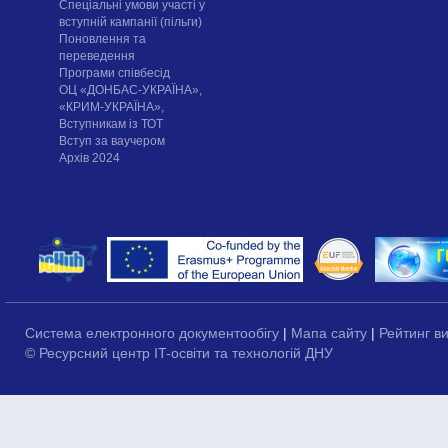
Спеціальні умови участі у
вступній кампанії (пільги)
Поновлення та
переведення
Програми співбесід
ОЦ «ДОНБАС-УКРАЇНА»,
«КРИМ-УКРАЇНА»,
Вступникам із ТОТ
Вступ за ваучером
Архів 2024
Система електронного документообігу
|
Мапа сайту
|
Рейтинг в
© Ресурсний центр IT-освіти та технологій ДНУ