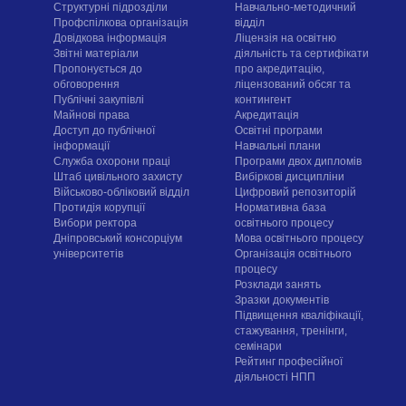
Структурні підрозділи
Навчально-методичний
Профспілкова організація
відділ
Довідкова інформація
Ліцензія на освітню
Звітні матеріали
діяльність та сертифікати
Пропонується до
про акредитацію,
обговорення
ліцензований обсяг та
Публічні закупівлі
контингент
Майнові права
Акредитація
Доступ до публічної
Освітні програми
інформації
Навчальні плани
Служба охорони праці
Програми двох дипломів
Штаб цивільного захисту
Вибіркові дисципліни
Військово-обліковий відділ
Цифровий репозиторій
Протидія корупції
Нормативна база
Вибори ректора
освітнього процесу
Дніпровський консорціум
Мова освітнього процесу
університетів
Організація освітнього
процесу
Розклади занять
Зразки документів
Підвищення кваліфікації,
стажування, тренінги,
семінари
Рейтинг професійної
діяльності НПП