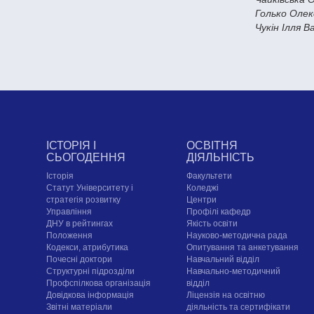
Голько Олек
Чукін Ілля 
ІСТОРІЯ І
ОСВІТНЯ
СЬОГОДЕННЯ
ДІЯЛЬНІСТЬ
Історія
Факультети
Статут Університету і
Коледжі
стратегія розвитку
Центри
Управління
Профілі кафедр
ДНУ в рейтингах
Якість освіти
Положення
Науково-методична рада
Кодекси, атрибутика
Опитування та анкетування
Почесні доктори
Навчальний відділ
Структурні підрозділи
Навчально-методичний
Профспілкова організація
відділ
Довідкова інформація
Ліцензія на освітню
Звітні матеріали
діяльність та сертифікати