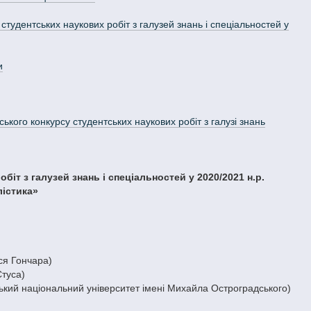
тудентських наукових робіт з галузей знань і спеціальностей у
и
ького конкурсу студентських наукових робіт з галузі знань
біт з галузей знань і спеціальностей у 2020/2021 н.р.
лістика»
ся Гончара)
Стуса)
кий національний університет імені Михайла Остроградського)