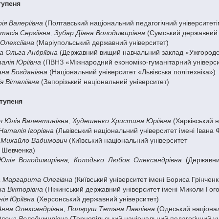
тупеня
ія Валеріївна
(Полтавський національний педагогічний університетім
тасія Сергіївна, Зубар Діана Володимирівна
(Сумський державний 
Олексіївна
(Маріупольський державний університет)
а Ольга Андріївна
(Державний вищий навчальний заклад «Ужгородсь
алія Юріївна
(ПВНЗ «Міжнародний економіко-гуманітарний універси
ана Богданівна
(Національний університет «Львівська політехніка»)
я Віталіївна
(Запорізький національний університет)
ступеня
 Юлія Валентинівна, Худешенко Христина Юріївна
(Харківський 
Наталія Ігорівна
(Львівський національний університет імені Івана 
 Михайло Вадимович
(Київський національний університет
а Шевченка)
Юлія Володимирівна, Колодько Любов Олександрівна
(Державни
а Маргарита Олегівна
(Київський університет імені Бориса Грінченк
на Вікторівна
(Ніжинський державний університет імені Миколи Гог
нія Юріївна
(Херсонський державний університет)
Анна Олександрівна, Поляруш Тетяна Павлівна
(Одеський націонал
Олена Володимирівна
(Тернопільський національний педагогічний у