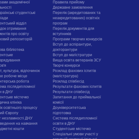
рами академічної
Правила прийому
льності
Державне замовлення
раїнські студентські
Перелік (акредитованих та
піади
неакредитованих) освітніх
ентський відділ
програм
док отримання
Перелік документів для
ентів про освіту
вступників
овий репозиторій
Програми творчих конкурсiв
Вступ до аспірантури,
ова бібліотека
докторантури
ентське
Вступ до магістратури
врядування
Вища освіта ветеранів ЗСУ
ов'я
Творчі конкурси
, культура, відпочинок
Розклад фахових іспитів
е робоче місце
(магістратура)
нтерська робота
Розклад співбесід
ема післядипломної
Результати фахових іспитів
ти в ДНУ
Результати співбесід
ентське містечко
Запитання до приймальної
ична клініка
комісії
ік освітнього процесу
Доуніверситетська
рий Європу
підготовка
т незламності ДНУ
Система післядипломної
ведення на навчання
освіти в ДНУ
юджетні кошти
Cтудентське містечко
Спеціальні умови участі у