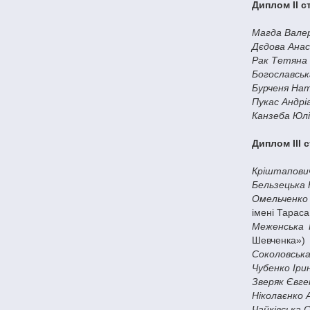
Диплом ІІ с
Магда Валер
Дєдова Анас
Рак Тетяна 
Богославськ
Бурченя Нат
Пукас Андрі
Канзеба Юлі
Диплом ІІІ 
Кріштапович
Бельзецька 
Омельченко
імені Тарас
Меженська 
Шевченка»)
Соколовськ
Чубенко Іри
Зверяк Євге
Ніколаєнко 
Чайківська 