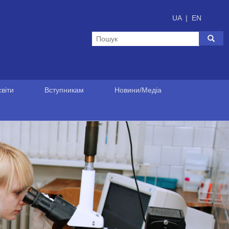
UA
|
EN
віти
Вступникам
Новини/Медіа