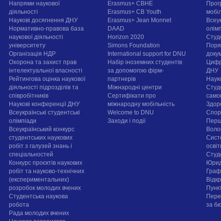
Напрями наукової
Erasmus+ CBHE
Прог
діяльності
Erasmus+ CB Youth
мобі
Наукові досягнення ДНУ
Erasmus+ Jean Monnet
Всеук
Нормативно-правова база
DAAD
олім
наукової діяльності
Horizon 2020
Студ
університету
Simons Foundation
Поря
Організація НДР
International support for DNU
докум
Охорона та захист прав
Набір іноземних студентів
Цифр
інтелектуальної власності
за допомогою фірм-
ДНУ
Рейтингова оцінка наукової
партнерів
Наук
діяльності підрозділів та
Міжнародні центри
Студ
співробітників
Сертифікати про
само
Наукові конференції ДНУ
міжнародну мобільність
Здор
Всеукраїнські студентські
Welcome to DNU
Спорт
олімпіади
Заходи і події
Перш
Всеукраїнський конкурс
Воло
студентських наукових
Сист
робіт з галузей знань і
осві
спеціальностей
Cтуд
Конкурс проєктів наукових
Юрид
робіт та науково-технічних
Граф
(експериментальних)
Відк
розробок молодих вчених
Пунк
Студентська наукова
Пере
робота
за б
Рада молодих вчених