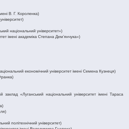
ені В. Г. Короленка)
університет)
кий національний університет»)
тет імені академіка Степана Дем’янчука»)
національний економічний університет імені Семена Кузнеця)
Франка)
й заклад «Луганський національний університет імені Тараса
а)
оля)
ьний політехнічний університет)
ніверситет імені Володимира Гнатюка)