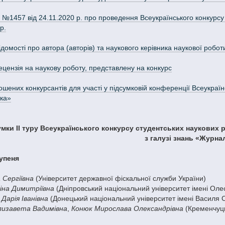
1457 від 24.11.2020 р. про проведення Всеукраїнського конкурсу с
р.
ідомості про автора (авторів) та наукового керівника наукової робот
ецензія на наукову роботу, представлену на конкурс
шених конкурсантів для участі у підсумковій конференції Всеукраїнс
ка»
мки ІІ туру Всеукраїнського конкурсу студентських наукових ро
з галузі знань «Журна
упеня
 Сергіївна
(Університет державної фіскальної служби України)
іна Димитріївна
(Дніпровський національний університет імені Оле
Дарія Іванівна
(Донецький національний університет імені Василя 
лизавета Вадимівна
,
Конюк Мирослава Олександрівна
(Кременчуць