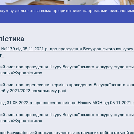
аукову діяльність за всіма пріоритетними напрямками, визначеними
істика
1179 від 05.11.2021 р. про проведення Всеукраїнського конкурсу ст
р.
й лист про проведення ІІ туру Всеукраїнського конкурсу студентськ
і знань «Журналістика»
й лист про перенесення термінів проведення Всеукраїнського конку
тей у 2021/2022 навчальному році
ід 31.05.2022 р. про внесення змін до Наказу МОН від 05.11.2021
й лист про проведення ІІ туру Всеукраїнського конкурсу студентськ
і знань «Журналістика»
о Всеукраїнський конкурс студентських наукових робіт з галузей зн