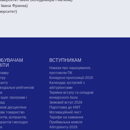
 Івана Франка)
верситет)
ОБУВАЧАМ
ВСТУПНИКАМ
ВІТИ
Накази про зарахування,
лавру
протоколи ПК
стру
Конкурсні пропозиції-2026
ранту
Календар зустрічей з
ендіальні рейтингові
абітурієнтами
ки
Терміни вступу та складові
ація: програми і
конкурсного балу
лад
Зимовий вступ 2026
ркові дисципліни
Підготовка до НМТ
ове товариство
Мотиваційний лист
нтів, аспірантів,
Тарифи на навчання
орантів і молодих
Приймальна комісія
их
Абітурієнту-2026