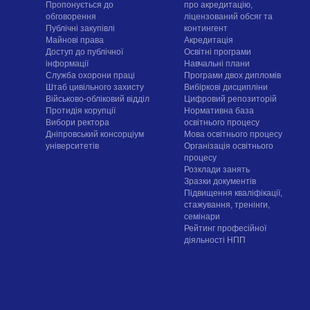
Пропонується до
про акредитацію,
обговорення
ліцензований обсяг та
Публічні закупівлі
контингент
Майнові права
Акредитація
Доступ до публічної
Освітні програми
інформації
Навчальні плани
Служба охорони праці
Програми двох дипломів
Штаб цивільного захисту
Вибіркові дисципліни
Військово-обліковий відділ
Цифровий репозиторій
Протидія корупції
Нормативна база
Вибори ректора
освітнього процесу
Дніпровський консорціум
Мова освітнього процесу
університетів
Організація освітнього
процесу
Розклади занять
Зразки документів
Підвищення кваліфікації,
стажування, тренінги,
семінари
Рейтинг професійної
діяльності НПП