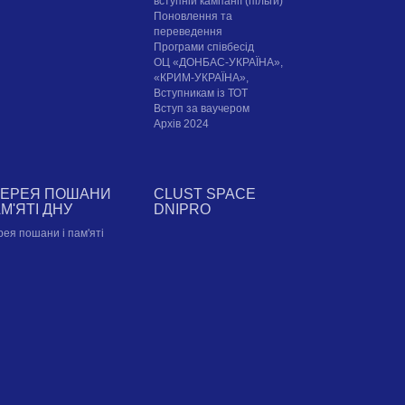
вступній кампанії (пільги)
Поновлення та
переведення
Програми співбесід
ОЦ «ДОНБАС-УКРАЇНА»,
«КРИМ-УКРАЇНА»,
Вступникам із ТОТ
Вступ за ваучером
Архів 2024
ЛЕРЕЯ ПОШАНИ
CLUST SPACE
АМ'ЯТІ ДНУ
DNIPRO
рея пошани і пам'яті