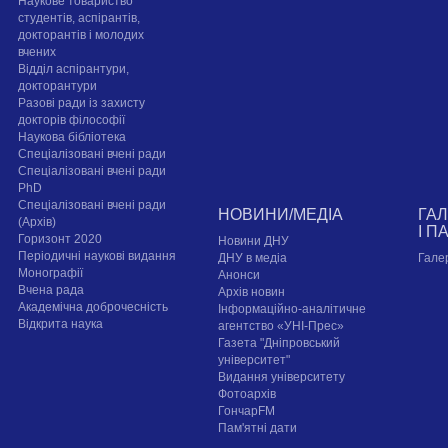
Наукове товариство
студентів, аспірантів,
докторантів і молодих
вчених
Відділ аспірантури,
докторантури
Разові ради із захисту
докторів філософії
Наукова бібліотека
Спеціалізовані вчені ради
Спеціалізовані вчені ради
PhD
Спеціалізовані вчені ради
НОВИНИ/МЕДІА
ГА
(Архів)
І П
Горизонт 2020
Новини ДНУ
Періодичні наукові видання
ДНУ в медіа
Гале
Монографії
Анонси
Вчена рада
Архів новин
Академічна доброчесність
Інформаційно-аналітичне
Відкрита наука
агентство «УНІ-Прес»
Газета "Дніпровський
університет"
Видання університету
Фотоархів
ГончарFM
Пам'ятні дати