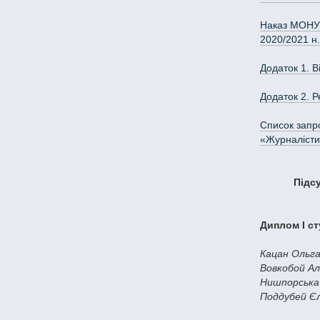
Наказ МОНУ №
2020/2021 н.
Додаток 1. В
Додаток 2. Р
Список запро
«Журналісти
Підсу
Диплом І ст
Кацан Ольга
Вовкобой Ал
Нишпорська 
Поддубей Є