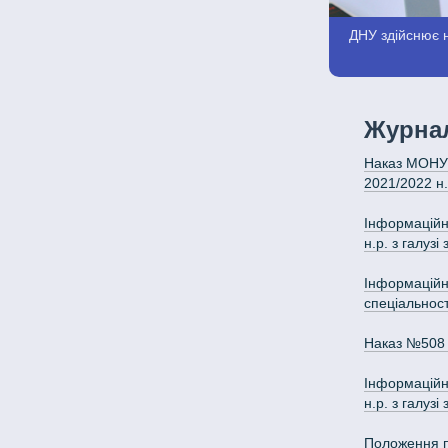
ДНУ здійснює н
Журнал
Наказ МОНУ №
2021/2022 н.
Інформаційни
н.р. з галуз
Інформаційни
спеціальнос
Наказ №508 в
Інформаційни
н.р. з галуз
Положення пр