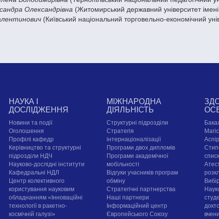
сандра Олександрівна
(Житомирський державний університет імені
Валентинович
(Київський національний торговельно-економічний уні
НАУКА І
МІЖНАРОДНА
ЗД
ДОСЛІДЖЕННЯ
ДІЯЛЬНІСТЬ
ОС
Новини та події
Структурні підрозділи
Бака
Оголошення
Стратегія
Магі
Профілі кафедр
інтернаціоналізації
Аспі
Керівництво та структурні
Програми двох дипломів
Стип
підрозділи НДЧ
Програми академічної
спис
Науково-дослідні інститути
мобільності
Атест
Кафедральні НДЛ
Відгуки учасників програм
розк
Центр колективного
обміну
Вибі
користування науковим
Стратегічні партнерства
Наук
обладнанням «Інноваційні
Наші партнери
студе
технології в ракетно-
Інформаційний центр
докт
космічній галузі»
Європейського Союзу
вчен