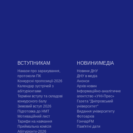
ВСТУПНИКАМ
НОВИНИ/МЕДІА
Накази про зарахування,
Новини ДНУ
протоколи ПК
ДНУ в медіа
Конкурсні пропозиції-2026
Анонси
Календар зустрічей з
Архів новин
абітурієнтами
Інформаційно-аналітичне
Терміни вступу та складові
агентство «УНІ-Прес»
конкурсного балу
Газета "Дніпровський
Зимовий вступ 2026
університет"
Підготовка до НМТ
Видання університету
Мотиваційний лист
Фотоархів
Тарифи на навчання
ГончарFM
Приймальна комісія
Пам'ятні дати
Абітурієнту-2026