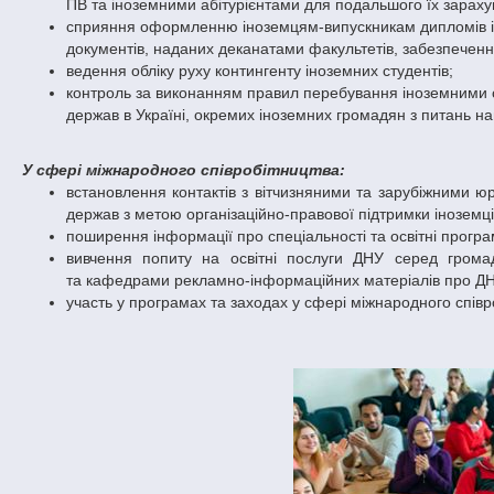
ПВ та іноземними абітурієнтами для подальшого їх зараху
сприяння оформленню іноземцям-випускникам дипломів і до
документів, наданих деканатами факультетів, забезпечення
ведення обліку руху контингенту іноземних студентів;
контроль за виконанням правил перебування іноземними с
держав в Україні, окремих іноземних громадян з питань на
У сфері міжнародного співробітництва:
встановлення контактів з вітчизняними та зарубіжними ю
держав з метою організаційно-правової підтримки іноземці
поширення інформації про спеціальності та освітні прогр
вивчення попиту на освітні послуги ДНУ серед грома
та кафедрами рекламно-інформаційних матеріалів про ДН
участь у програмах та заходах у сфері міжнародного співр