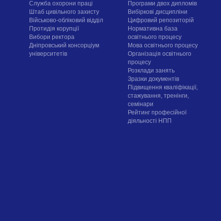
Служба охорони праці
Програми двох дипломів
Штаб цивільного захисту
Вибіркові дисципліни
Військово-обліковий відділ
Цифровий репозиторій
Протидія корупції
Нормативна база
Вибори ректора
освітнього процесу
Дніпровський консорціум
Мова освітнього процесу
університетів
Організація освітнього
процесу
Розклади занять
Зразки документів
Підвищення кваліфікації,
стажування, тренінги,
семінари
Рейтинг професійної
діяльності НПП