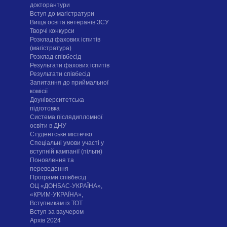
докторантури
Вступ до магістратури
Вища освіта ветеранів ЗСУ
Творчі конкурси
Розклад фахових іспитів
(магістратура)
Розклад співбесід
Результати фахових іспитів
Результати співбесід
Запитання до приймальної
комісії
Доуніверситетська
підготовка
Система післядипломної
освіти в ДНУ
Cтудентське містечко
Спеціальні умови участі у
вступній кампанії (пільги)
Поновлення та
переведення
Програми співбесід
ОЦ «ДОНБАС-УКРАЇНА»,
«КРИМ-УКРАЇНА»,
Вступникам із ТОТ
Вступ за ваучером
Архів 2024