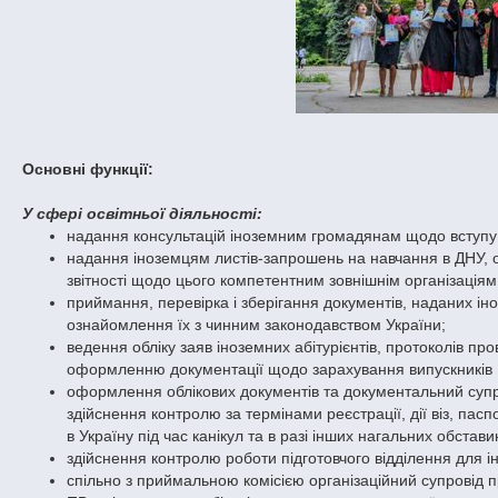
Основні функції:
У сфері освітньої діяльності:
надання консультацій іноземним громадянам щодо вступу
надання іноземцям листів-запрошень на навчання в ДНУ, о
звітності щодо цього компетентним зовнішнім організаціям
приймання, перевірка і зберігання документів, наданих і
ознайомлення їх з чинним законодавством України;
ведення обліку заяв іноземних абітурієнтів, протоколів пр
оформленню документації щодо зарахування випускників ПВ
оформлення облікових документів та документальний супров
здійснення контролю за термінами реєстрації, дії віз, па
в Україну під час канікул та в разі інших нагальних обстави
здійснення контролю роботи підготовчого відділення для і
спільно з приймальною комісією організаційний супровід п