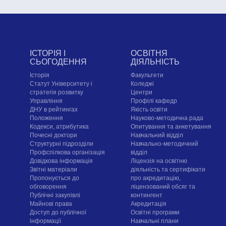
ІСТОРІЯ І
ОСВІТНЯ
СЬОГОДЕННЯ
ДІЯЛЬНІСТЬ
Історія
Факультети
Статут Університету і
Коледжі
стратегія розвитку
Центри
Управління
Профілі кафедр
ДНУ в рейтингах
Якість освіти
Положення
Науково-методична рада
Кодекси, атрибутика
Опитування та анкетування
Почесні доктори
Навчальний відділ
Структурні підрозділи
Навчально-методичний
Профспілкова організація
відділ
Довідкова інформація
Ліцензія на освітню
Звітні матеріали
діяльність та сертифікати
Пропонується до
про акредитацію,
обговорення
ліцензований обсяг та
Публічні закупівлі
контингент
Майнові права
Акредитація
Доступ до публічної
Освітні програми
інформації
Навчальні плани