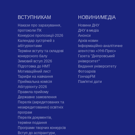
ВСТУПНИКАМ
НОВИНИ/МЕДІА
Накази про зарахування,
Новини ДНУ
протоколи ПК
ДНУ в медіа
Конкурсні пропозиції-2026
Анонси
Календар зустрічей з
Архів новин
абітурієнтами
Інформаційно-аналітичне
Терміни вступу та складові
агентство «УНІ-Прес»
конкурсного балу
Газета "Дніпровський
Зимовий вступ 2026
університет"
Підготовка до НМТ
Видання університету
Мотиваційний лист
Фотоархів
Тарифи на навчання
ГончарFM
Приймальна комісія
Пам'ятні дати
Абітурієнту-2026
Правила прийому
Державне замовлення
Перелік (акредитованих та
неакредитованих) освітніх
програм
Перелік документів,
терміни подання
Програми творчих конкурсiв
Вступ до аспірантури,