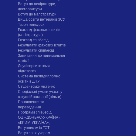
Вступ до аспірантури,
докторантури
Вступ до магістратури
Вища освіта ветеранів ЗСУ
Творчі конкурси
Розклад фахових іспитів
(магістратура)
Розклад співбесід
Результати фахових іспитів
Результати співбесід
Запитання до приймальної
комісії
Доуніверситетська
підготовка
Система післядипломної
освіти в ДНУ
Cтудентське містечко
Спеціальні умови участі у
вступній кампанії (пільги)
Поновлення та
переведення
Програми співбесід
ОЦ «ДОНБАС-УКРАЇНА»,
«КРИМ-УКРАЇНА»,
Вступникам із ТОТ
Вступ за ваучером