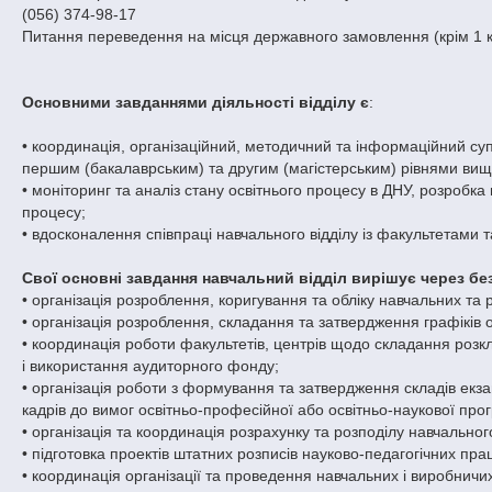
(056) 374-98-17
Питання переведення на місця державного замовлення (крім 1 кур
Основними завданнями діяльності відділу є
:
• координація, організаційний, методичний та інформаційний супр
першим (бакалаврським) та другим (магістерським) рівнями вищо
• моніторинг та аналіз стану освітнього процесу в ДНУ, розробк
процесу;
• вдосконалення співпраці навчального відділу із факультетами 
Свої основні завдання навчальний відділ вирішує через б
• організація розроблення, коригування та обліку навчальних та
• організація розроблення, складання та затвердження графіків о
• координація роботи факультетів, центрів щодо складання розкла
і використання аудиторного фонду;
• організація роботи з формування та затвердження складів екзам
кадрів до вимог освітньо-професійної або освітньо-наукової прог
• організація та координація розрахунку та розподілу навчально
• підготовка проектів штатних розписів науково-педагогічних пра
• координація організації та проведення навчальних і виробничих