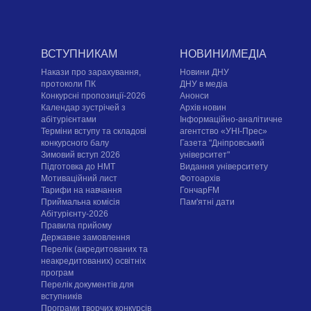
ВСТУПНИКАМ
НОВИНИ/МЕДІА
Накази про зарахування,
Новини ДНУ
протоколи ПК
ДНУ в медіа
Конкурсні пропозиції-2026
Анонси
Календар зустрічей з
Архів новин
абітурієнтами
Інформаційно-аналітичне
Терміни вступу та складові
агентство «УНІ-Прес»
конкурсного балу
Газета "Дніпровський
Зимовий вступ 2026
університет"
Підготовка до НМТ
Видання університету
Мотиваційний лист
Фотоархів
Тарифи на навчання
ГончарFM
Приймальна комісія
Пам'ятні дати
Абітурієнту-2026
Правила прийому
Державне замовлення
Перелік (акредитованих та
неакредитованих) освітніх
програм
Перелік документів для
вступників
Програми творчих конкурсiв