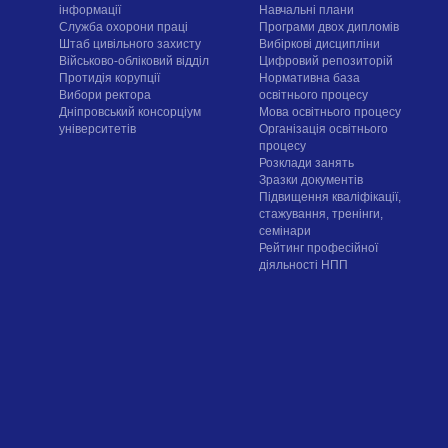
інформації
Навчальні плани
Служба охорони праці
Програми двох дипломів
Штаб цивільного захисту
Вибіркові дисципліни
Військово-обліковий відділ
Цифровий репозиторій
Протидія корупції
Нормативна база
Вибори ректора
освітнього процесу
Дніпровський консорціум
Мова освітнього процесу
університетів
Організація освітнього
процесу
Розклади занять
Зразки документів
Підвищення кваліфікації,
стажування, тренінги,
семінари
Рейтинг професійної
діяльності НПП