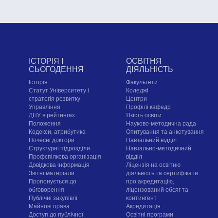
ІСТОРІЯ І
ОСВІТНЯ
СЬОГОДЕННЯ
ДІЯЛЬНІСТЬ
Історія
Факультети
Статут Університету і
Коледжі
стратегія розвитку
Центри
Управління
Профілі кафедр
ДНУ в рейтингах
Якість освіти
Положення
Науково-методична рада
Кодекси, атрибутика
Опитування та анкетування
Почесні доктори
Навчальний відділ
Структурні підрозділи
Навчально-методичний
Профспілкова організація
відділ
Довідкова інформація
Ліцензія на освітню
Звітні матеріали
діяльність та сертифікати
Пропонується до
про акредитацію,
обговорення
ліцензований обсяг та
Публічні закупівлі
контингент
Майнові права
Акредитація
Доступ до публічної
Освітні програми