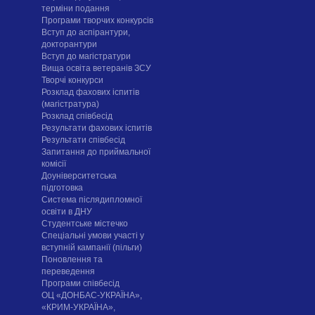
терміни подання
Програми творчих конкурсiв
Вступ до аспірантури,
докторантури
Вступ до магістратури
Вища освіта ветеранів ЗСУ
Творчі конкурси
Розклад фахових іспитів
(магістратура)
Розклад співбесід
Результати фахових іспитів
Результати співбесід
Запитання до приймальної
комісії
Доуніверситетська
підготовка
Система післядипломної
освіти в ДНУ
Cтудентське містечко
Спеціальні умови участі у
вступній кампанії (пільги)
Поновлення та
переведення
Програми співбесід
ОЦ «ДОНБАС-УКРАЇНА»,
«КРИМ-УКРАЇНА»,