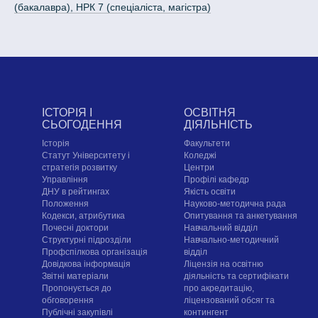
(бакалавра), НРК 7 (спеціаліста, магістра)
ІСТОРІЯ І
ОСВІТНЯ
СЬОГОДЕННЯ
ДІЯЛЬНІСТЬ
Історія
Факультети
Статут Університету і
Коледжі
стратегія розвитку
Центри
Управління
Профілі кафедр
ДНУ в рейтингах
Якість освіти
Положення
Науково-методична рада
Кодекси, атрибутика
Опитування та анкетування
Почесні доктори
Навчальний відділ
Структурні підрозділи
Навчально-методичний
Профспілкова організація
відділ
Довідкова інформація
Ліцензія на освітню
Звітні матеріали
діяльність та сертифікати
Пропонується до
про акредитацію,
обговорення
ліцензований обсяг та
Публічні закупівлі
контингент