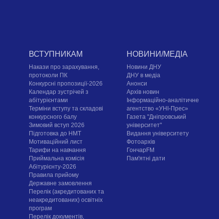
ВСТУПНИКАМ
НОВИНИ/МЕДІА
Накази про зарахування,
Новини ДНУ
протоколи ПК
ДНУ в медіа
Конкурсні пропозиції-2026
Анонси
Календар зустрічей з
Архів новин
абітурієнтами
Інформаційно-аналітичне
Терміни вступу та складові
агентство «УНІ-Прес»
конкурсного балу
Газета "Дніпровський
Зимовий вступ 2026
університет"
Підготовка до НМТ
Видання університету
Мотиваційний лист
Фотоархів
Тарифи на навчання
ГончарFM
Приймальна комісія
Пам'ятні дати
Абітурієнту-2026
Правила прийому
Державне замовлення
Перелік (акредитованих та
неакредитованих) освітніх
програм
Перелік документів,