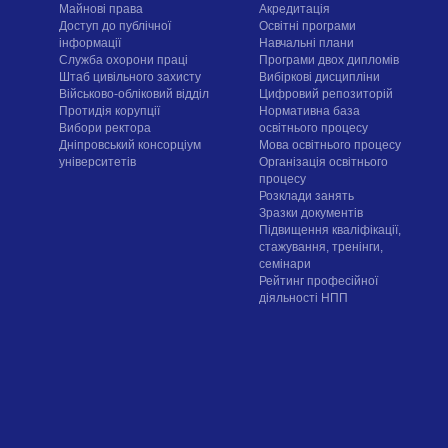
Майнові права
Акредитація
Доступ до публічної
Освітні програми
інформації
Навчальні плани
Служба охорони праці
Програми двох дипломів
Штаб цивільного захисту
Вибіркові дисципліни
Військово-обліковий відділ
Цифровий репозиторій
Протидія корупції
Нормативна база
Вибори ректора
освітнього процесу
Дніпровський консорціум
Мова освітнього процесу
університетів
Організація освітнього
процесу
Розклади занять
Зразки документів
Підвищення кваліфікації,
стажування, тренінги,
семінари
Рейтинг професійної
діяльності НПП