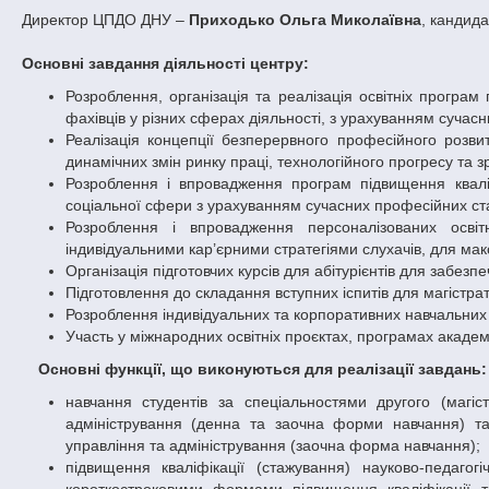
Директор ЦПДО ДНУ –
Приходько Ольга Миколаївна
, кандида
Основні завдання діяльності центру:
Розроблення, організація та реалізація освітніх програ
фахівців у різних сферах діяльності, з урахуванням сучасн
Реалізація концепції безперервного професійного розви
динамічних змін ринку праці, технологійного прогресу та з
Розроблення і впровадження програм підвищення кваліф
соціальної сфери з урахуванням сучасних професійних станд
Розроблення і впровадження персоналізованих освіт
індивідуальними кар’єрними стратегіями слухачів, для ма
Організація підготовчих курсів для абітурієнтів для забез
Підготовлення до складання вступних іспитів для магістрат
Розроблення індивідуальних та корпоративних навчальних
Участь у міжнародних освітніх проєктах, програмах академі
Основні функції, що виконуються для реалізації завдань:
навчання студентів за спеціальностями другого (магіс
адміністрування (денна та заочна форми навчання) та
управління та адміністрування (заочна форма навчання);
підвищення кваліфікації (стажування) науково-педагог