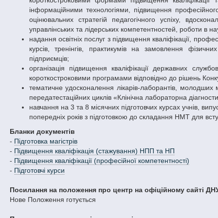
короткостроковими формами підвищення кваліфікації т
інформаційними технологіями, підвищення професійного 
оцінювальних стратегій педагогічного успіху, вдоскон
управлінських та лідерських компетентностей, роботи в на
надання освітніх послуг з підвищення кваліфікації, профе
курсів, тренінгів, практикумів на замовлення фізични
підприємців;
організація підвищення кваліфікації державних службо
короткостроковими програмами відповідно до рішень Конку
тематичне удосконалення лікарів-лаборантів, молодших м
передатестаційних циклів «Клінічна лабораторна діагностик
навчання на 3 та 8 місячних підготовчих курсах учнів, випу
попередніх років з підготовкою до складання НМТ для вступ
Бланки документів
-
Підготовка магістрів
-
Підвищення кваліфікація (стажування) НПП та НП
-
Підвищення кваліфікації (професійної компетентності)
-
Підготовчі курси
Посилання на положення про центр на офіційному сайті ДН
Нове Положення готується