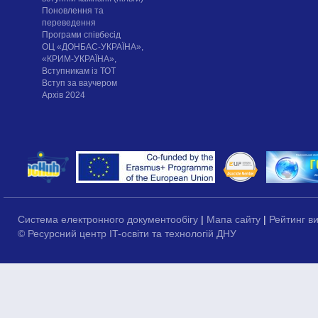
Поновлення та
переведення
Програми співбесід
ОЦ «ДОНБАС-УКРАЇНА»,
«КРИМ-УКРАЇНА»,
Вступникам із ТОТ
Вступ за ваучером
Архів 2024
Система електронного документообігу
|
Мапа сайту
|
Рейтинг в
© Ресурсний центр IT-освіти та технологій ДНУ