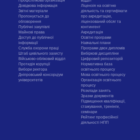
Профспілкова організація
відділ
Довідкова інформація
Ліцензія на освітню
Звітні матеріали
діяльність та сертифікати
Пропонується до
про акредитацію,
обговорення
ліцензований обсяг та
Публічні закупівлі
контингент
Майнові права
Акредитація
Доступ до публічної
Освітні програми
інформації
Навчальні плани
Служба охорони праці
Програми двох дипломів
Штаб цивільного захисту
Вибіркові дисципліни
Військово-обліковий відділ
Цифровий репозиторій
Протидія корупції
Нормативна база
Вибори ректора
освітнього процесу
Дніпровський консорціум
Мова освітнього процесу
університетів
Організація освітнього
процесу
Розклади занять
Зразки документів
Підвищення кваліфікації,
стажування, тренінги,
семінари
Рейтинг професійної
діяльності НПП