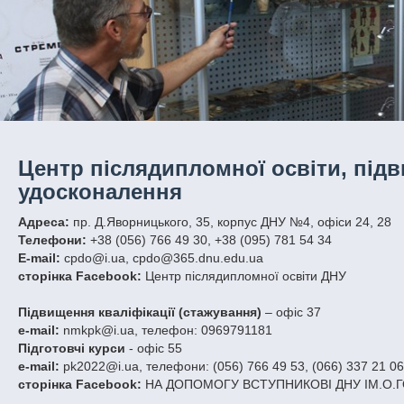
Центр післядипломної освіти, підв
удосконалення
Адреса:
пр. Д.Яворницького, 35, корпус ДНУ №4, офіси 24, 28
Телефони:
+38 (056) 766 49 30, +38 (095) 781 54 34
E-mail:
cpdo@i.ua, cpdo@365.dnu.edu.ua
сторінка Facebook:
Центр післядипломної освіти ДНУ
Підвищення кваліфікації (стажування)
– офіс 37
е-mail:
nmkpk@i.ua, телефон: 0969791181
Підготовчі курси
- офіс 55
е-mail:
pk2022@i.ua, телефони: (056) 766 49 53, (066) 337 21 06
сторінка Facebook:
НА ДОПОМОГУ ВСТУПНИКОВІ ДНУ ІМ.О.