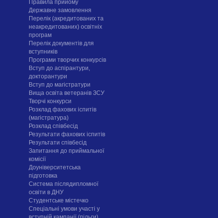
Правила прийому
Державне замовлення
Перелік (акредитованих та
неакредитованих) освітніх
програм
Перелік документів для
вступників
Програми творчих конкурсiв
Вступ до аспірантури,
докторантури
Вступ до магістратури
Вища освіта ветеранів ЗСУ
Творчі конкурси
Розклад фахових іспитів
(магістратура)
Розклад співбесід
Результати фахових іспитів
Результати співбесід
Запитання до приймальної
комісії
Доуніверситетська
підготовка
Система післядипломної
освіти в ДНУ
Cтудентське містечко
Спеціальні умови участі у
вступній кампанії (пільги)