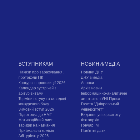
ВСТУПНИКАМ
НОВИНИ/МЕДІА
Накази про зарахування,
Новини ДНУ
протоколи ПК
ДНУ в медіа
Конкурсні пропозиції-2026
Анонси
Календар зустрічей з
Архів новин
абітурієнтами
Інформаційно-аналітичне
Терміни вступу та складові
агентство «УНІ-Прес»
конкурсного балу
Газета "Дніпровський
Зимовий вступ 2026
університет"
Підготовка до НМТ
Видання університету
Мотиваційний лист
Фотоархів
Тарифи на навчання
ГончарFM
Приймальна комісія
Пам'ятні дати
Абітурієнту-2026