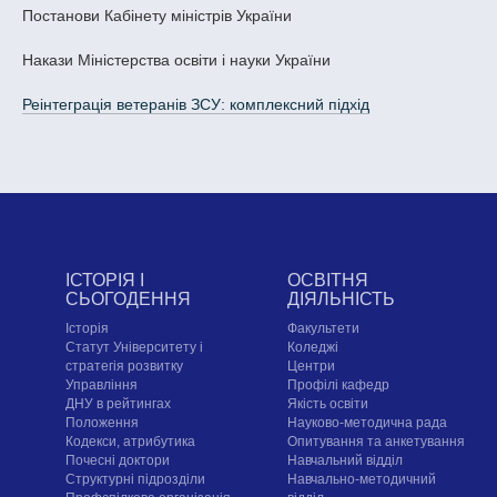
Постанови Кабінету міністрів України
Накази Міністерства освіти і науки України
Реінтеграція ветеранів ЗСУ: комплексний підхід
ІСТОРІЯ І
ОСВІТНЯ
СЬОГОДЕННЯ
ДІЯЛЬНІСТЬ
Історія
Факультети
Статут Університету і
Коледжі
стратегія розвитку
Центри
Управління
Профілі кафедр
ДНУ в рейтингах
Якість освіти
Положення
Науково-методична рада
Кодекси, атрибутика
Опитування та анкетування
Почесні доктори
Навчальний відділ
Структурні підрозділи
Навчально-методичний