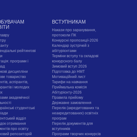
ОБУВАЧАМ
ВСТУПНИКАМ
ВІТИ
Накази про зарахування,
лавру
протоколи ПК
стру
Конкурсні пропозиції-2026
ранту
Календар зустрічей з
ендіальні рейтингові
абітурієнтами
ки
Терміни вступу та складові
ація: програми і
конкурсного балу
лад
Зимовий вступ 2026
ркові дисципліни
Підготовка до НМТ
ове товариство
Мотиваційний лист
нтів, аспірантів,
Тарифи на навчання
орантів і молодих
Приймальна комісія
их
Абітурієнту-2026
рами академічної
Правила прийому
льності
Державне замовлення
раїнські студентські
Перелік (акредитованих та
піади
неакредитованих) освітніх
ентський відділ
програм
док отримання
Перелік документів для
ентів про освіту
вступників
овий репозиторій
Програми творчих конкурсiв