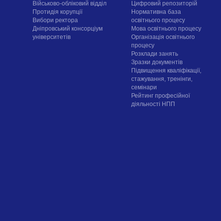
Військово-обліковий відділ
Цифровий репозиторій
Протидія корупції
Нормативна база
Вибори ректора
освітнього процесу
Дніпровський консорціум
Мова освітнього процесу
університетів
Організація освітнього
процесу
Розклади занять
Зразки документів
Підвищення кваліфікації,
стажування, тренінги,
семінари
Рейтинг професійної
діяльності НПП