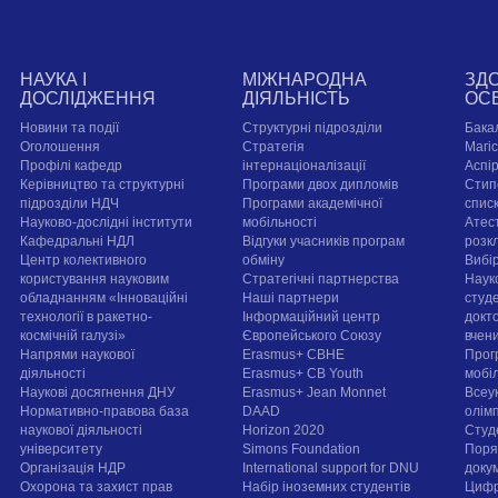
НАУКА І
МІЖНАРОДНА
ЗД
ДОСЛІДЖЕННЯ
ДІЯЛЬНІСТЬ
ОС
Новини та події
Структурні підрозділи
Бака
Оголошення
Стратегія
Магі
Профілі кафедр
інтернаціоналізації
Аспі
Керівництво та структурні
Програми двох дипломів
Стип
підрозділи НДЧ
Програми академічної
спис
Науково-дослідні інститути
мобільності
Атест
Кафедральні НДЛ
Відгуки учасників програм
розк
Центр колективного
обміну
Вибі
користування науковим
Стратегічні партнерства
Наук
обладнанням «Інноваційні
Наші партнери
студе
технології в ракетно-
Інформаційний центр
докт
космічній галузі»
Європейського Союзу
вчен
Напрями наукової
Erasmus+ CBHE
Прог
діяльності
Erasmus+ CB Youth
мобі
Наукові досягнення ДНУ
Erasmus+ Jean Monnet
Всеук
Нормативно-правова база
DAAD
олім
наукової діяльності
Horizon 2020
Студ
університету
Simons Foundation
Поря
Організація НДР
International support for DNU
докум
Охорона та захист прав
Набір іноземних студентів
Цифр