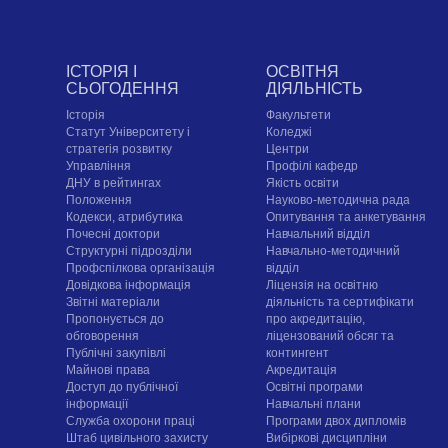
ІСТОРІЯ І
ОСВІТНЯ
СЬОГОДЕННЯ
ДІЯЛЬНІСТЬ
Історія
Факультети
Статут Університету і
Коледжі
стратегія розвитку
Центри
Управління
Профілі кафедр
ДНУ в рейтингах
Якість освіти
Положення
Науково-методична рада
Кодекси, атрибутика
Опитування та анкетування
Почесні доктори
Навчальний відділ
Структурні підрозділи
Навчально-методичний
Профспілкова організація
відділ
Довідкова інформація
Ліцензія на освітню
Звітні матеріали
діяльність та сертифікати
Пропонується до
про акредитацію,
обговорення
ліцензований обсяг та
Публічні закупівлі
контингент
Майнові права
Акредитація
Доступ до публічної
Освітні програми
інформації
Навчальні плани
Служба охорони праці
Програми двох дипломів
Штаб цивільного захисту
Вибіркові дисципліни