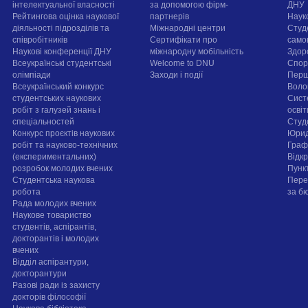
інтелектуальної власності
за допомогою фірм-
ДНУ
Рейтингова оцінка наукової
партнерів
Наук
діяльності підрозділів та
Міжнародні центри
Студ
співробітників
Сертифікати про
само
Наукові конференції ДНУ
міжнародну мобільність
Здор
Всеукраїнські студентські
Welcome to DNU
Спорт
олімпіади
Заходи і події
Перш
Всеукраїнський конкурс
Воло
студентських наукових
Сист
робіт з галузей знань і
осві
спеціальностей
Cтуд
Конкурс проєктів наукових
Юрид
робіт та науково-технічних
Граф
(експериментальних)
Відк
розробок молодих вчених
Пунк
Студентська наукова
Пере
робота
за б
Рада молодих вчених
Наукове товариство
студентів, аспірантів,
докторантів і молодих
вчених
Відділ аспірантури,
докторантури
Разові ради із захисту
докторів філософії