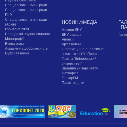
Наукова бібліотека
Спеціалізовані вчені ради
Спеціалізовані вчені ради
PhD
Спеціалізовані вчені ради
НОВИНИ/МЕДІА
ГА
(Архів)
І П
Горизонт 2020
Новини ДНУ
Періодичні наукові видання
ДНУ в медіа
Гале
Монографії
Анонси
Вчена рада
Архів новин
Академічна доброчесність
Інформаційно-аналітичне
Відкрита наука
агентство «УНІ-Прес»
Газета "Дніпровський
університет"
Видання університету
Фотоархів
ГончарFM
Пам'ятні дати