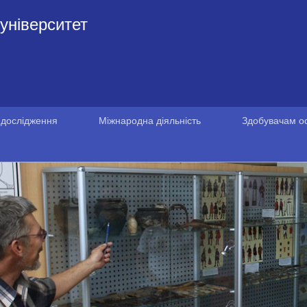
університет
 дослідження
Міжнародна діяльність
Здобувачам ос