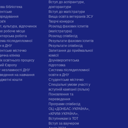
Вступ до аспірантури,
ова бібліотека
докторантури
ентське
Вступ до магістратури
врядування
Вища освіта ветеранів ЗСУ
ов'я
Творчі конкурси
, культура, відпочинок
Розклад фахових іспитів
е робоче місце
(магістратура)
нтерська робота
Розклад співбесід
ема післядипломної
Результати фахових іспитів
ти в ДНУ
Результати співбесід
ентське містечко
Запитання до приймальної
ична клініка
комісії
ік освітнього процесу
Доуніверситетська
рий Європу
підготовка
т незламності ДНУ
Система післядипломної
ведення на навчання
освіти в ДНУ
юджетні кошти
Cтудентське містечко
Спеціальні умови участі у
вступній кампанії (пільги)
Поновлення та
переведення
Програми співбесід
ОЦ «ДОНБАС-УКРАЇНА»,
«КРИМ-УКРАЇНА»,
Вступникам із ТОТ
Вступ за ваучером