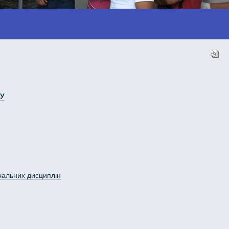
НУ
вчальних дисциплін