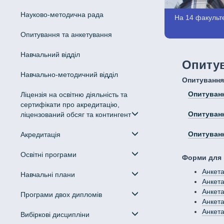
Науково-методична рада
На 14 факульте
Опитування та анкетування
Навчальний відділ
Опитув
Навчально-методичний відділ
Опитування
Опитуванн
Ліцензія на освітню діяльність та
сертифікати про акредитацію,
Опитуванн
ліцензований обсяг та контингент
Опитуван
Акредитація
Освітні програми
Форми для 
Анкета
Навчальні плани
Анкета
Анкета
Програми двох дипломів
Анкета
Анкета
Вибіркові дисципліни