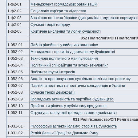
1-ф2-01
Менеджмент громадських організацій
1-ф2-02
Соціологія кар’єри та лідерства
1-ф2-03
Зовнішня політика України (дисципліна галузевого спрямуван
1-ф2-04
Сучасні теорії гендеру
1-ф2-05
Критичне мислення та логіки сучасності
052 Політологія/ОП Політологі
1-052-01
Паблік рілейшнз у виборчих кампаніях
1-052-02
Менеджмент проєктів у державному будівництві
1-052-03
Технології політичного маніпулювання
1-052-04
Політичний спічрайтинг та Інтернет-блоггінг
1-052-05
Лобізм та групи інтересів
1-052-06
Аналіз та прогнозування суспільно-політичного розвитку
1-052-07
Партійна політика та політична конкуренція в України
1-052-08
Сучасні теорії демократії
1-052-09
Громадська активність та партійне будівництво
1-052-10
Прийняття рішень у публічному врядуванні
1-052-11
Структура та функції громадянського суспільства
031 Релігієзнавство/ОП Релігієзна
1-031-01
Філософські аспекти ісламу: історія та сучасність
1-031-02
Релігії Давньої Греції та Давнього Риму