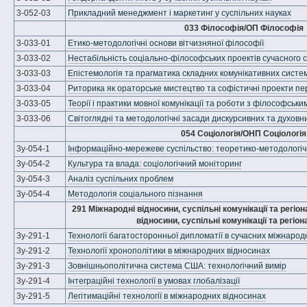
3-052-03
Прикладний менеджмент і маркетинг у суспільних науках
033 Філософія/ОП Філософія
3-033-01
Етико-методологічні основи вітчизняної філософії
3-033-02
Нестабільність соціально-філософських проектів сучасного с
3-033-03
Епістемологія та прагматика складних комунікативних систе
3-033-04
Риторика як ораторське мистецтво та софістичні проекти п
3-033-05
Теорії і практики мовної комунікації та роботи з філософськи
3-033-06
Світоглядні та методологічні засади дискурсивних та духовн
054 Соціологія/ОНП Соціологія
3у-054-1
Інформаційно-мережеве суспільство: теоретико-методологічн
3у-054-2
Культура та влада: соціологічний моніторинг
3у-054-3
Аналіз суспільних проблем
3у-054-4
Методологія соціального пізнання
291 Міжнародні відносини, суспільні комунікації та регіо
відносини, суспільні комунікації та регіон
3у-291-1
Технології багатосторонньої дипломатії в сучасних міжнарод
3у-291-2
Технології хронополітики в міжнародних відносинах
3у-291-3
Зовнішньополітична система США: технологічний вимір
3у-291-4
Інтеграційні технології в умовах глобалізації
3у-291-5
Легітимаційні технології в міжнародних відносинах