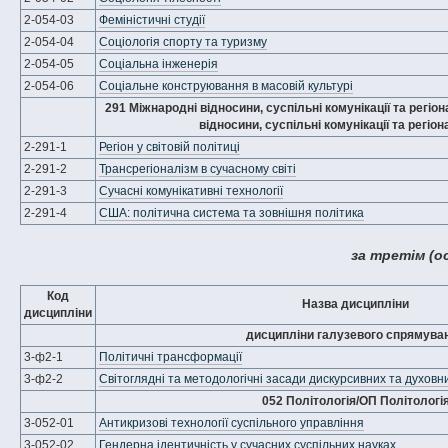
2-054-03
Феміністичні студії
2-054-04
Соціологія спорту та туризму
2-054-05
Соціальна інженерія
2-054-06
Соціальне конструювання в масовій культурі
291 Міжнародні відносини, суспільні комунікації та регіо
відносини, суспільні комунікації та регіон
2-291-1
Регіон у світовій політиці
2-291-2
Трансрегіоналізм в сучасному світі
2-291-3
Сучасні комунікативні технології
2-291-4
США: політична система та зовнішня політика
за третім (о
Код
Назва дисципліни
дисципліни
дисципліни галузевого спрямува
3-ф2-1
Політичні трансформації
3-ф2-2
Світоглядні та методологічні засади дискурсивних та духовн
052 Політологія/ОП Політологі
3-052-01
Антикризові технології суспільного управління
3-052-02
Гендерна ідентичність у сучасних суспільних науках