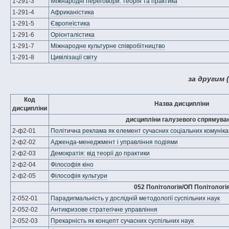
1-291-3
Міжнародні переговори: теорія та практика
1-291-4
Африканістика
1-291-5
Європеїстика
1-291-6
Орієнталістика
1-291-7
Міжнародне культурне співробітництво
1-291-8
Цивілізації світу
за другим 
Код
Назва дисципліни
дисципліни
дисципліни галузевого спрямува
2-ф2-01
Політична реклама як елемент сучасних соціальних комуніка
2-ф2-02
Адженда-менеджмент і управління подіями
2-ф2-03
Демократія: від теорії до практики
2-ф2-04
Філософія кіно
2-ф2-05
Філософія культури
052 Політологія/ОП Політологі
2-052-01
Парадигмальність у дослідній методології суспільних наук
2-052-02
Антикризове стратегічне управління
2-052-03
Прекарність як концепт сучасних суспільних наук