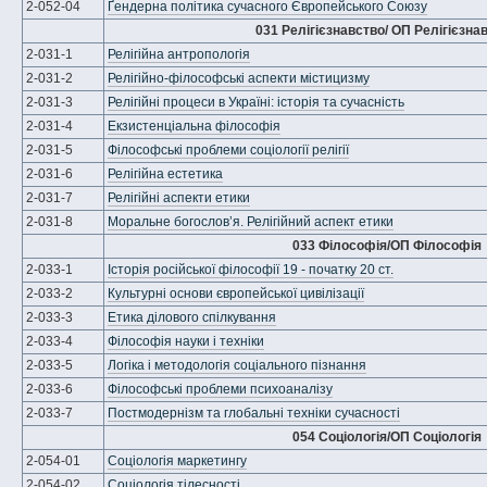
2-052-04
Ґендерна політика сучасного Європейського Союзу
031 Релігієзнавство/ ОП Релігієзна
2-031-1
Релігійна антропологія
2-031-2
Релігійно-філософські аспекти містицизму
2-031-3
Релігійні процеси в Україні: історія та сучасність
2-031-4
Екзистенціальна філософія
2-031-5
Філософські проблеми соціології релігії
2-031-6
Релігійна естетика
2-031-7
Релігійні аспекти етики
2-031-8
Моральне богослов’я. Релігійний аспект етики
033 Філософія/ОП Філософія
2-033-1
Історія російської філософії 19 - початку 20 ст.
2-033-2
Культурні основи європейської цивілізації
2-033-3
Етика ділового спілкування
2-033-4
Філософія науки і техніки
2-033-5
Логіка і методологія соціального пізнання
2-033-6
Філософські проблеми психоаналізу
2-033-7
Постмодернізм та глобальні техніки сучасності
054 Соціологія/ОП Соціологія
2-054-01
Соціологія маркетингу
2-054-02
Соціологія тілесності