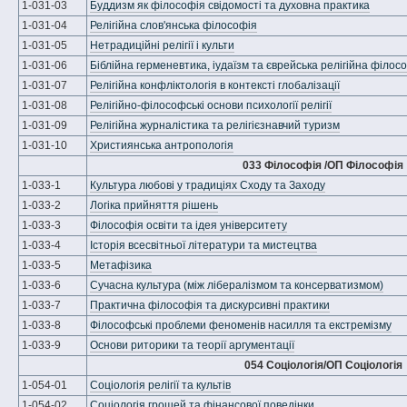
1-031-03
Буддизм як філософія свідомості та духовна практика
1-031-04
Релігійна слов'янська філософія
1-031-05
Нетрадиційні релігії і культи
1-031-06
Біблійна герменевтика, іудаїзм та єврейська релігійна філос
1-031-07
Релігійна конфліктологія в контексті глобалізації
1-031-08
Релігійно-філософські основи психології релігії
1-031-09
Релігійна журналістика та релігієзнавчий туризм
1-031-10
Християнська антропологія
033 Філософія /ОП Філософія
1-033-1
Культура любові у традиціях Сходу та Заходу
1-033-2
Логіка прийняття рішень
1-033-3
Філософія освіти та ідея університету
1-033-4
Історія всесвітньої літератури та мистецтва
1-033-5
Метафізика
1-033-6
Сучасна культура (між лібералізмом та консерватизмом)
1-033-7
Практична філософія та дискурсивні практики
1-033-8
Філософські проблеми феноменів насилля та екстремізму
1-033-9
Основи риторики та теорії аргументації
054 Соціологія/ОП Соціологія
1-054-01
Соціологія релігії та культів
1-054-02
Соціологія грошей та фінансової поведінки