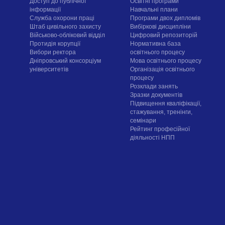
Доступ до публічної
Освітні програми
інформації
Навчальні плани
Служба охорони праці
Програми двох дипломів
Штаб цивільного захисту
Вибіркові дисципліни
Військово-обліковий відділ
Цифровий репозиторій
Протидія корупції
Нормативна база
Вибори ректора
освітнього процесу
Дніпровський консорціум
Мова освітнього процесу
університетів
Організація освітнього
процесу
Розклади занять
Зразки документів
Підвищення кваліфікації,
стажування, тренінги,
семінари
Рейтинг професійної
діяльності НПП