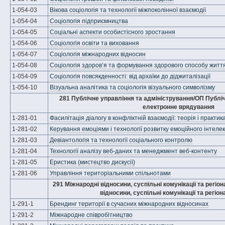
1-054-03
Вікова соціологія та технології міжпоколінної взаємодії
1-054-04
Соціологія підприємництва
1-054-05
Соціальні аспекти особистісного зростання
1-054-06
Соціологія освіти та виховання
1-054-07
Соціологія міжнародних відносин
1-054-08
Соціологія здоров’я та формування здорового способу житт
1-054-09
Соціологія повсякденності: від архаїки до діджиталізації
1-054-10
Візуальна аналітика та соціологія візуального символізму
281 Публічне управління та адміністрування/ОП Публіч
електронне врядування
1-281-01
Фасилітація діалогу в конфліктній взаємодії: теорія і практик
1-281-02
Керування емоціями і технології розвитку емоційного інтелек
1-281-03
Девіантологія та технології соціального контролю
1-281-04
Технології аналізу веб-даних та менеджмент веб-контенту
1-281-05
Еристика (мистецтво дискусії)
1-281-06
Управління територіальними спільнотами
291 Міжнародні відносини, суспільні комунікації та регіо
відносини, суспільні комунікації та регіон
1-291-1
Брендинг території в сучасних міжнародних відносинах
1-291-2
Міжнародне співробітництво