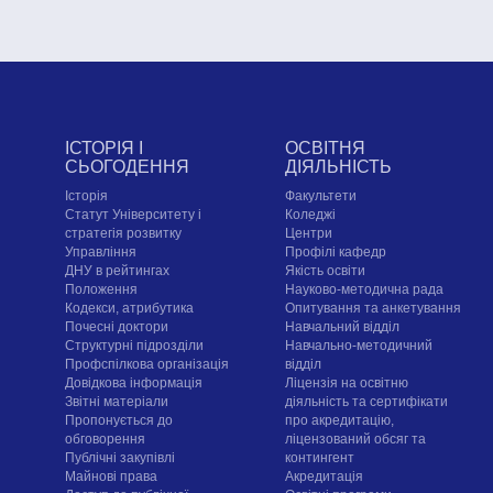
ІСТОРІЯ І
ОСВІТНЯ
СЬОГОДЕННЯ
ДІЯЛЬНІСТЬ
Історія
Факультети
Статут Університету і
Коледжі
стратегія розвитку
Центри
Управління
Профілі кафедр
ДНУ в рейтингах
Якість освіти
Положення
Науково-методична рада
Кодекси, атрибутика
Опитування та анкетування
Почесні доктори
Навчальний відділ
Структурні підрозділи
Навчально-методичний
Профспілкова організація
відділ
Довідкова інформація
Ліцензія на освітню
Звітні матеріали
діяльність та сертифікати
Пропонується до
про акредитацію,
обговорення
ліцензований обсяг та
Публічні закупівлі
контингент
Майнові права
Акредитація