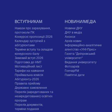
ВСТУПНИКАМ
НОВИНИ/МЕДІА
Накази про зарахування,
Новини ДНУ
протоколи ПК
ДНУ в медіа
Конкурсні пропозиції-2026
Анонси
Календар зустрічей з
Архів новин
абітурієнтами
Інформаційно-аналітичне
Терміни вступу та складові
агентство «УНІ-Прес»
конкурсного балу
Газета "Дніпровський
Зимовий вступ 2026
університет"
Підготовка до НМТ
Видання університету
Мотиваційний лист
Фотоархів
Тарифи на навчання
ГончарFM
Приймальна комісія
Пам'ятні дати
Абітурієнту-2026
Правила прийому
Державне замовлення
Перелік (акредитованих та
неакредитованих) освітніх
програм
Перелік документів,
терміни подання