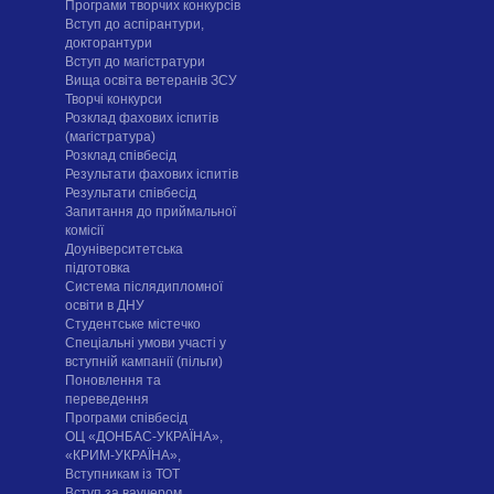
Програми творчих конкурсiв
Вступ до аспірантури,
докторантури
Вступ до магістратури
Вища освіта ветеранів ЗСУ
Творчі конкурси
Розклад фахових іспитів
(магістратура)
Розклад співбесід
Результати фахових іспитів
Результати співбесід
Запитання до приймальної
комісії
Доуніверситетська
підготовка
Система післядипломної
освіти в ДНУ
Cтудентське містечко
Спеціальні умови участі у
вступній кампанії (пільги)
Поновлення та
переведення
Програми співбесід
ОЦ «ДОНБАС-УКРАЇНА»,
«КРИМ-УКРАЇНА»,
Вступникам із ТОТ
Вступ за ваучером