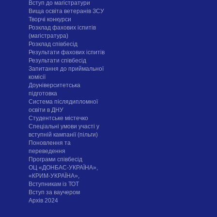
Вступ до магістратури
Вища освіта ветеранів ЗСУ
Творчі конкурси
Розклад фахових іспитів
(магістратура)
Розклад співбесід
Результати фахових іспитів
Результати співбесід
Запитання до приймальної
комісії
Доуніверситетська
підготовка
Система післядипломної
освіти в ДНУ
Cтудентське містечко
Спеціальні умови участі у
вступній кампанії (пільги)
Поновлення та
переведення
Програми співбесід
ОЦ «ДОНБАС-УКРАЇНА»,
«КРИМ-УКРАЇНА»,
Вступникам із ТОТ
Вступ за ваучером
Архів 2024