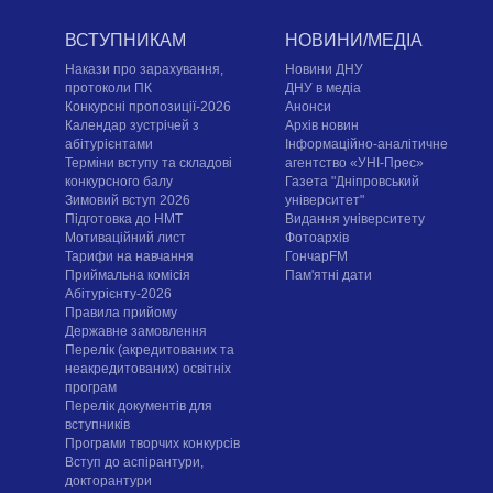
ВСТУПНИКАМ
НОВИНИ/МЕДІА
Накази про зарахування,
Новини ДНУ
протоколи ПК
ДНУ в медіа
Конкурсні пропозиції-2026
Анонси
Календар зустрічей з
Архів новин
абітурієнтами
Інформаційно-аналітичне
Терміни вступу та складові
агентство «УНІ-Прес»
конкурсного балу
Газета "Дніпровський
Зимовий вступ 2026
університет"
Підготовка до НМТ
Видання університету
Мотиваційний лист
Фотоархів
Тарифи на навчання
ГончарFM
Приймальна комісія
Пам'ятні дати
Абітурієнту-2026
Правила прийому
Державне замовлення
Перелік (акредитованих та
неакредитованих) освітніх
програм
Перелік документів для
вступників
Програми творчих конкурсiв
Вступ до аспірантури,
докторантури