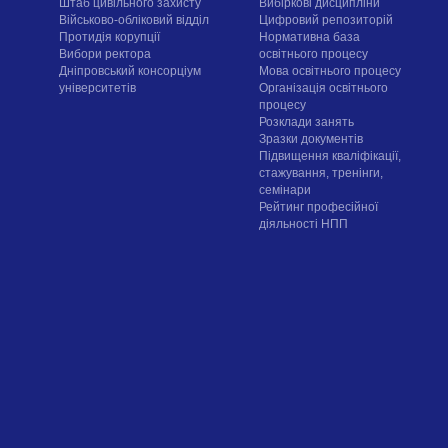
Штаб цивільного захисту
Вибіркові дисципліни
Військово-обліковий відділ
Цифровий репозиторій
Протидія корупції
Нормативна база
Вибори ректора
освітнього процесу
Дніпровський консорціум
Мова освітнього процесу
університетів
Організація освітнього
процесу
Розклади занять
Зразки документів
Підвищення кваліфікації,
стажування, тренінги,
семінари
Рейтинг професійної
діяльності НПП