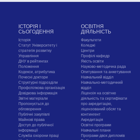
ІСТОРІЯ І
ОСВІТНЯ
СЬОГОДЕННЯ
ДІЯЛЬНІСТЬ
Історія
Факультети
Статут Університету і
Коледжі
стратегія розвитку
Центри
Управління
Профілі кафедр
ДНУ в рейтингах
Якість освіти
Положення
Науково-методична рада
Кодекси, атрибутика
Опитування та анкетування
Почесні доктори
Навчальний відділ
Структурні підрозділи
Навчально-методичний
Профспілкова організація
відділ
Довідкова інформація
Ліцензія на освітню
Звітні матеріали
діяльність та сертифікати
Пропонується до
про акредитацію,
обговорення
ліцензований обсяг та
Публічні закупівлі
контингент
Майнові права
Акредитація
Доступ до публічної
Освітні програми
інформації
Навчальні плани
Служба охорони праці
Програми двох дипломів