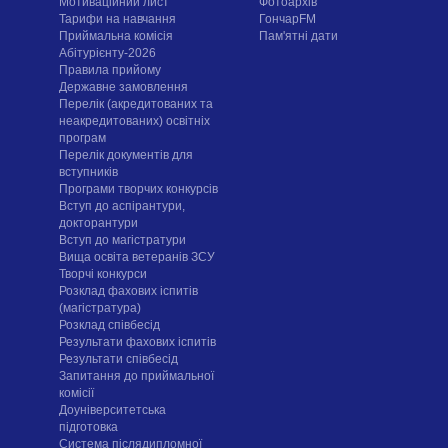
Мотиваційний лист
Фотоархів
Тарифи на навчання
ГончарFM
Приймальна комісія
Пам'ятні дати
Абітурієнту-2026
Правила прийому
Державне замовлення
Перелік (акредитованих та
неакредитованих) освітніх
програм
Перелік документів для
вступників
Програми творчих конкурсiв
Вступ до аспірантури,
докторантури
Вступ до магістратури
Вища освіта ветеранів ЗСУ
Творчі конкурси
Розклад фахових іспитів
(магістратура)
Розклад співбесід
Результати фахових іспитів
Результати співбесід
Запитання до приймальної
комісії
Доуніверситетська
підготовка
Система післядипломної