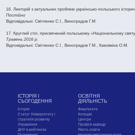
16. Лекторій з актуальних проблем українсько-польського історич
Постійно
Відповідальні: Світленко С.І., Виноградов Г.М.
17. Круглий стіл, присвячений польському «Національному свят
Травень 2016 р.
Відповідальні: Світленко С.І., Виноградов Г.М., Каковкіна О.М.
ІСТОРІЯ І
ОСВІТНЯ
СЬОГОДЕННЯ
ДІЯЛЬНІСТЬ
Історія
Факультети
Статут Університету і
Коледжі
стратегія розвитку
Центри
Управління
Профілі кафедр
ДНУ в рейтингах
Якість освіти
Положення
Науково-методична рада