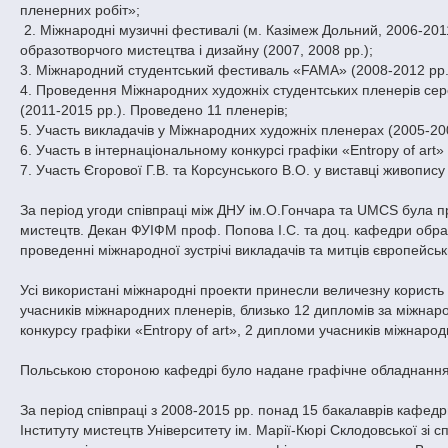
пленерних робіт»;
2. Міжнародні музичні фестивалі (м. Казімеж Дольний, 2006-2011
образотворчого мистецтва і дизайну (2007, 2008 рр.);
3. Міжнародний студентський фестиваль «FAMA» (2008-2012 рр.)
4. Проведення Міжнародних художніх студентських пленерів сер
(2011-2015 рр.). Проведено 11 пленерів;
5. Участь викладачів у Міжнародних художніх пленерах (2005-200
6. Участь в інтернаціональному конкурсі графіки «Entropy of art» 
7. Участь Єгорової Г.В. та Корсунського В.О. у виставці живопису 
За період угоди співпраці між ДНУ ім.О.Гончара та UMCS була 
мистецтв. Декан ФУІФМ проф. Попова І.С. та доц. кафедри обра
проведенні міжнародної зустрічі викладачів та митців європейськ
Усі використані міжнародні проекти принесли величезну користь 
учасників міжнародних пленерів, близько 12 дипломів за міжнаро
конкурсу графіки «Entropy of art», 2 дипломи учасників міжнаро
Польською стороною кафедрі було надане графічне обладнання 
За період співпраці з 2008-2015 рр. понад 15 бакалаврів кафедр
Інституту мистецтв Університету ім. Марії-Кюрі Склодовської зі