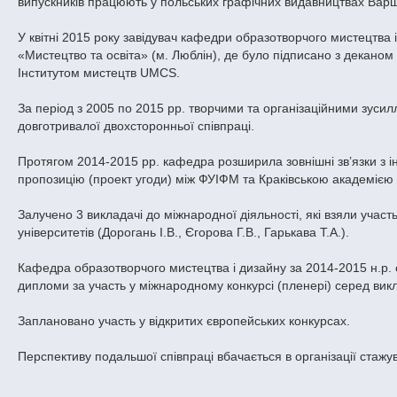
випускників працюють у польських графічних видавництвах Варша
У квітні 2015 року завідувач кафедри образотворчого мистецтва 
«Мистецтво та освіта» (м. Люблін), де було підписано з декано
Інститутом мистецтв UMCS.
За період з 2005 по 2015 рр. творчими та організаційними зуси
довготривалої двохсторонньої співпраці.
Протягом 2014-2015 рр. кафедра розширила зовнішні зв’язки з і
пропозицію (проект угоди) між ФУІФМ та Краківською академією
Залучено 3 викладачі до міжнародної діяльності, які взяли учас
університетів (Дорогань І.В., Єгорова Г.В., Гарькава Т.А.).
Кафедра образотворчого мистецтва і дизайну за 2014-2015 н.р. 
дипломи за участь у міжнародному конкурсі (пленері) серед викл
Заплановано участь у відкритих європейських конкурсах.
Перспективу подальшої співпраці вбачається в організації стажув