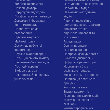
Кодекси, атрибутика
Опитування та анкетування
Почесні доктори
Навчальний відділ
Структурні підрозділи
Навчально-методичний
Профспілкова організація
відділ
Довідкова інформація
Ліцензія на освітню
Звітні матеріали
діяльність та сертифікати
Пропонується до
про акредитацію,
обговорення
ліцензований обсяг та
Публічні закупівлі
контингент
Майнові права
Акредитація
Доступ до публічної
Освітні програми
інформації
Навчальні плани
Служба охорони праці
Програми двох дипломів
Штаб цивільного захисту
Вибіркові дисципліни
Військово-обліковий відділ
Цифровий репозиторій
Протидія корупції
Нормативна база
Вибори ректора
освітнього процесу
Дніпровський консорціум
Мова освітнього процесу
університетів
Організація освітнього
процесу
Розклади занять
Зразки документів
Підвищення кваліфікації,
стажування, тренінги,
семінари
Рейтинг професійної