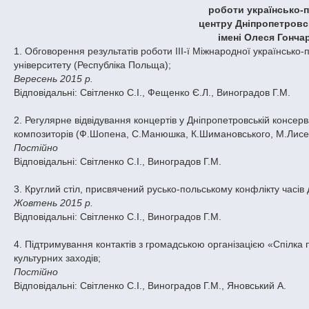
роботи українсько-
центру Дніпропетровс
імені Олеся Гонча
1. Обговорення результатів роботи ІІІ-ї Міжнародної українсько-п
університету (Республіка Польща);
Вересень 2015 р.
Відповідальні: Світленко С.І., Фещенко Є.Л., Виноградов Г.М.
2. Регулярне відвідування концертів у Дніпропетровській консерв
композиторів (Ф.Шопена, С.Манюшка, К.Шимановського, М.Лисенк
Постійно
Відповідальні: Світленко С.І., Виноградов Г.М.
3. Круглий стіл, присвячений русько-польському конфлікту часів
Жовтень 2015 р.
Відповідальні: Світленко С.І., Виноградов Г.М.
4. Підтримування контактів з громадською організацією «Спілка 
культурних заходів;
Постійно
Відповідальні: Світленко С.І., Виноградов Г.М., Яновський А.