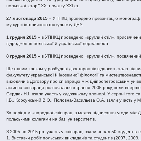
польської історії ХХ–початку ХХІ ст.
27 листопада 2015
– УПНКЦ проведено презентацію монографії 
му курсі історичного факультету ДНУ.
1 грудня 2015
– в УПНКЦ проведено «круглий стіл», присвячений
відродження польської й української державності.
8 грудня 2015
– в УПНКЦ проведено «круглий стіл», посвячений 
Ще одним кроком у розбудові двосторонніх відносин стало підп
факультету української й іноземної філології та мистецтвознавс
виходячи з Договору про співпрацю між Дніпропетровським уніве
активна співпраця розпочалася з травня 2005 року, коли вперше
Сердюк Н.І. взяли участь у художньому пленері. У серпні того с
І.В., Корсунський В.О., Половна-Васильєва О.А. взяли участь у 
За період міжнародної співпраці в межах підписання угоди між ДН
польськими колегами на базі університетів.
З 2005 по 2015 рр. участь у співпраці взяли понад 50 студентів 
1. Виставки робіт польських викладачів та студентів (2007, 2009,