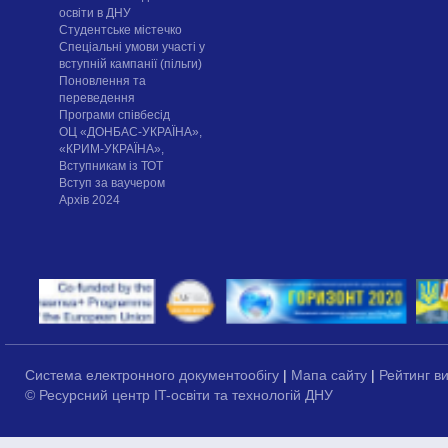
освіти в ДНУ
Cтудентське містечко
Спеціальні умови участі у
вступній кампанії (пільги)
Поновлення та
переведення
Програми співбесід
ОЦ «ДОНБАС-УКРАЇНА»,
«КРИМ-УКРАЇНА»,
Вступникам із ТОТ
Вступ за ваучером
Архів 2024
Система електронного документообігу
|
Мапа сайту
|
Рейтинг в
© Ресурсний центр IT-освіти та технологій ДНУ