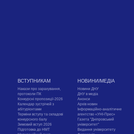
ВСТУПНИКАМ
НОВИНИ/МЕДІА
Накази про зарахування,
Новини ДНУ
протоколи ПК
ДНУ в медіа
Конкурсні пропозиції-2026
Анонси
Календар зустрічей з
Архів новин
абітурієнтами
Інформаційно-аналітичне
Терміни вступу та складові
агентство «УНІ-Прес»
конкурсного балу
Газета "Дніпровський
Зимовий вступ 2026
університет"
Підготовка до НМТ
Видання університету