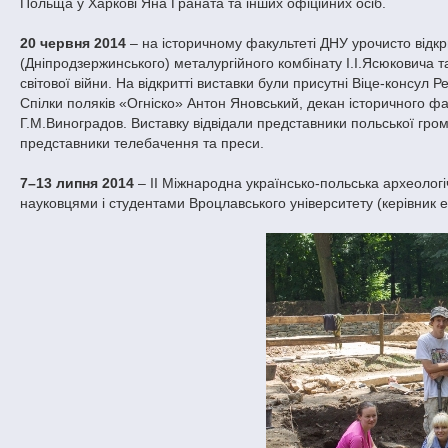
Польща у Харкові Яна Граната та інших офіційних осіб.
20 червня 2014
– на історичному факультеті ДНУ урочисто відк
(Дніпродзержинського) металургійного комбінату І.І.Ясюковича та
світової війни. На відкритті виставки були присутні Віце-консул
Спілки поляків «Огніско» Антон Яновський, декан історичного фак
Г.М.Виноградов. Виставку відвідали представники польської гром
представники телебачення та преси.
7–13 липня 2014
– ІІ Міжнародна українсько-польська археологіч
науковцями і студентами Вроцлавського університету (керівник е