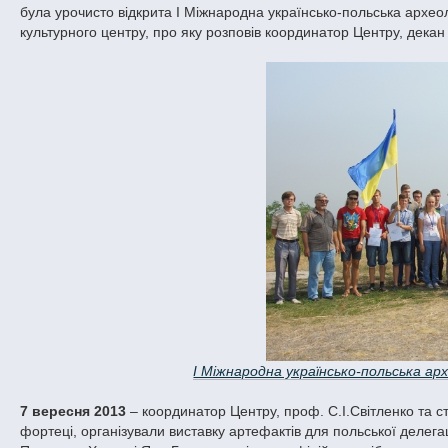
була урочисто відкрита І Міжнародна українсько-польська археоло
культурного центру, про яку розповів координатор Центру, декан
І Міжнародна українсько-польська ар
7 вересня 2013
– координатор Центру, проф. С.І.Світленко та с
фортеці, організували виставку артефактів для польської делега