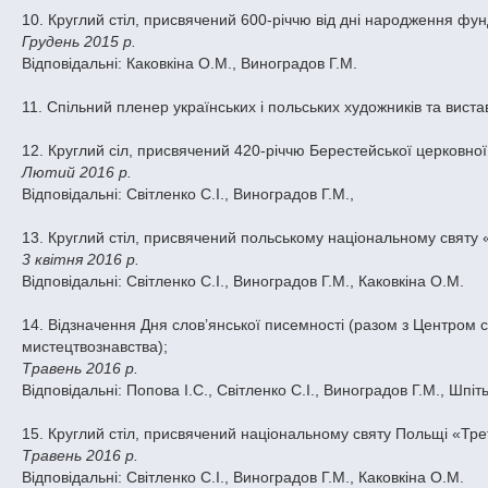
10. Круглий стіл, присвячений 600-річчю від дні народження фун
Грудень 2015 р.
Відповідальні: Каковкіна О.М., Виноградов Г.М.
11. Спільний пленер українських і польських художників та виста
12. Круглий сіл, присвячений 420-річчю Берестейської церковної у
Лютий 2016 р.
Відповідальні: Світленко С.І., Виноградов Г.М.,
13. Круглий стіл, присвячений польському національному святу «
3 квітня 2016 р.
Відповідальні: Світленко С.І., Виноградов Г.М., Каковкіна О.М.
14. Відзначення Дня слов’янської писемності (разом з Центром сл
мистецтвознавства);
Травень 2016 р.
Відповідальні: Попова І.С., Світленко С.І., Виноградов Г.М., Шпіть
15. Круглий стіл, присвячений національному святу Польщі «Трет
Травень 2016 р.
Відповідальні: Світленко С.І., Виноградов Г.М., Каковкіна О.М.