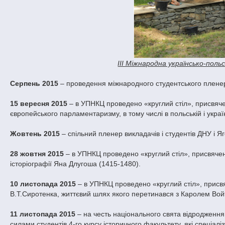
ІІІ Міжнародна українсько-поль
Серпень 2015
– проведення міжнародного студентського пленеру
15 вересня 2015
– в УПНКЦ проведено «круглий стіл», присвяче
європейського парламентаризму, в тому числі в польській і українс
Жовтень 2015
– спільний пленер викладачів і студентів ДНУ і Яг
28 жовтня 2015
– в УПНКЦ проведено «круглий стіл», присвячен
історіографії Яна Длугоша (1415-1480).
10 листопада 2015
– в УПНКЦ проведено «круглий стіл», присвя
В.Т.Сиротенка, життєвий шлях якого перетинався з Каролем Во
11 листопада 2015
– на честь національного свята відродження
силами студентів 4-го курсу історичного факультету, які спеціалі