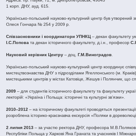
Адреса: пр. Науки, 72, м. Дніпропетровськ, 49045
1 корп. ДНУ, ауд. 615.
Українсько-польський науково-культурний центр був утворений з
Олеся Гончара № 254 у 2009 р.
Співзасновники і координатори УПНКЦ
– декан факультету ук
І.С.Попова
та декан історичного факультету, д.і.н., професор
С.
Науковий керівник Центру
– доц.
Г.М.Виноградов
.
Українсько-польський науково-культурний центр координує співпр
мистецтвознавства ДНУ з підрозділами Ягеллонського (м. Краків)
мистецькими центрів у містах Катовіце, Жешув і Полянчик, що сп
2009
– для студентів історичного факультету та факультету украї
лекторій: «Україна і Польща: історичні та культурні зв’язки».
2010–2012
– на історичному факультеті проводяться презентації
розроблена історико-краєзнавча екскурсія «Поляки в дореволюці
2 липня 2013
– за участю ректора ДНУ, професора
М.В.
Полякова
Республіки Польща у Харкові Яна Граната та учасників І Міжнарод