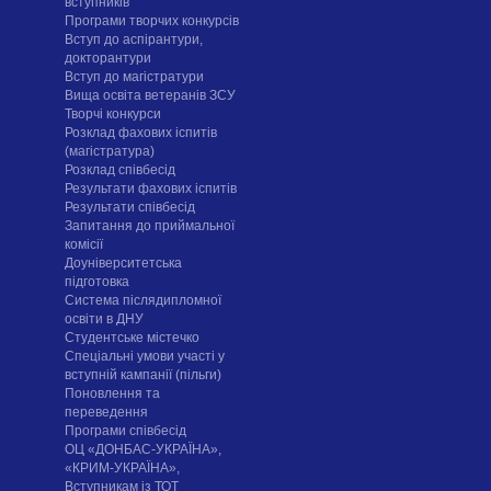
вступників
Програми творчих конкурсiв
Вступ до аспірантури,
докторантури
Вступ до магістратури
Вища освіта ветеранів ЗСУ
Творчі конкурси
Розклад фахових іспитів
(магістратура)
Розклад співбесід
Результати фахових іспитів
Результати співбесід
Запитання до приймальної
комісії
Доуніверситетська
підготовка
Система післядипломної
освіти в ДНУ
Cтудентське містечко
Спеціальні умови участі у
вступній кампанії (пільги)
Поновлення та
переведення
Програми співбесід
ОЦ «ДОНБАС-УКРАЇНА»,
«КРИМ-УКРАЇНА»,
Вступникам із ТОТ