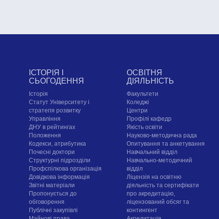
ІСТОРІЯ І
ОСВІТНЯ
СЬОГОДЕННЯ
ДІЯЛЬНІСТЬ
Історія
Факультети
Статут Університету і
Коледжі
стратегія розвитку
Центри
Управління
Профілі кафедр
ДНУ в рейтингах
Якість освіти
Положення
Науково-методична рада
Кодекси, атрибутика
Опитування та анкетування
Почесні доктори
Навчальний відділ
Структурні підрозділи
Навчально-методичний
Профспілкова організація
відділ
Довідкова інформація
Ліцензія на освітню
Звітні матеріали
діяльність та сертифікати
Пропонується до
про акредитацію,
обговорення
ліцензований обсяг та
Публічні закупівлі
контингент
Майнові права
Акредитація