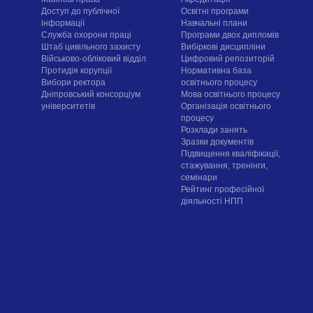
Доступ до публічної
Освітні програми
інформації
Навчальні плани
Служба охорони праці
Програми двох дипломів
Штаб цивільного захисту
Вибіркові дисципліни
Військово-обліковий відділ
Цифровий репозиторій
Протидія корупції
Нормативна база
Вибори ректора
освітнього процесу
Дніпровський консорціум
Мова освітнього процесу
університетів
Організація освітнього
процесу
Розклади занять
Зразки документів
Підвищення кваліфікації,
стажування, тренінги,
семінари
Рейтинг професійної
діяльності НПП