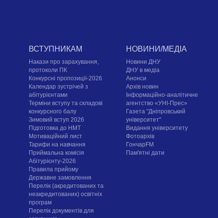
ВСТУПНИКАМ
НОВИНИ/МЕДІА
Накази про зарахування,
Новини ДНУ
протоколи ПК
ДНУ в медіа
Конкурсні пропозиції-2026
Анонси
Календар зустрічей з
Архів новин
абітурієнтами
Інформаційно-аналітичне
Терміни вступу та складові
агентство «УНІ-Прес»
конкурсного балу
Газета "Дніпровський
Зимовий вступ 2026
університет"
Підготовка до НМТ
Видання університету
Мотиваційний лист
Фотоархів
Тарифи на навчання
ГончарFM
Приймальна комісія
Пам'ятні дати
Абітурієнту-2026
Правила прийому
Державне замовлення
Перелік (акредитованих та
неакредитованих) освітніх
програм
Перелік документів для