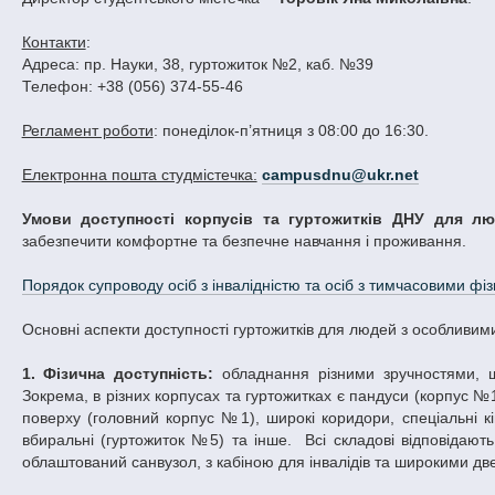
Контакти
:
Адреса: пр. Науки, 38, гуртожиток №2, каб. №39
Телефон: +38 (056) 374-55-46
Регламент роботи
: понеділок-п’ятниця з 08:00 до 16:30.
Електронна пошта студмістечка:
campusdnu@ukr.net
Умови доступності корпусів та гуртожитків ДНУ для л
забезпечити комфортне та безпечне навчання і проживання.
Порядок супроводу осіб з інвалідністю та осіб з тимчасовими 
Основні аспекти доступності гуртожитків для людей з особливим
1. Фізична доступність:
обладнання різними зручностями, 
Зокрема, в різних корпусах та гуртожитках є пандуси (корпус №
поверху (головний корпус №1), широкі коридори, спеціальні кі
вбиральні (гуртожиток №5) та інше. Всі складові відповідают
облаштований санвузол, з кабіною для інвалідів та широкими д