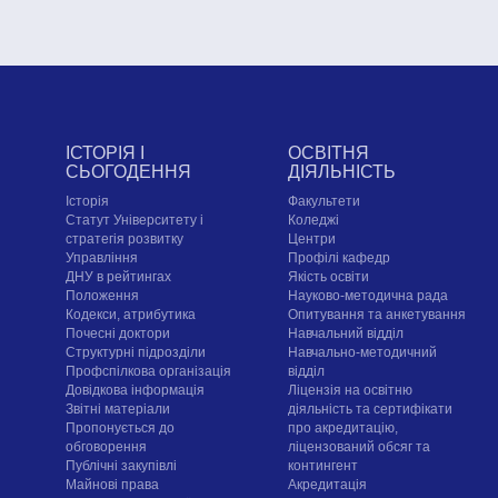
ІСТОРІЯ І
ОСВІТНЯ
СЬОГОДЕННЯ
ДІЯЛЬНІСТЬ
Історія
Факультети
Статут Університету і
Коледжі
стратегія розвитку
Центри
Управління
Профілі кафедр
ДНУ в рейтингах
Якість освіти
Положення
Науково-методична рада
Кодекси, атрибутика
Опитування та анкетування
Почесні доктори
Навчальний відділ
Структурні підрозділи
Навчально-методичний
Профспілкова організація
відділ
Довідкова інформація
Ліцензія на освітню
Звітні матеріали
діяльність та сертифікати
Пропонується до
про акредитацію,
обговорення
ліцензований обсяг та
Публічні закупівлі
контингент
Майнові права
Акредитація