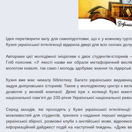
Ідея перетворити залу для самопідготовки, що є у кожному гурт
Кузня української інтелігенції відкрила двері для всіх охочих дол
Авторами цієї молодіжної ініціативи є двоє студентів-історикі
Гліб пояснив: «У якості назви ми обрали метафоричний вислі
молотом коваля, так само і молодь здобуває знання та лідерські
Кузня вже має чималу бібліотеку. Багато українських видавниц
задум дніпровських істориків. Також у молодіжному центрі є ве
дозвілля у великій компанії. Деякі ігри з колекції Кузні ма
національної пам’яті до 100-річчя Української національної рево
Серед заходів, які проходять у Кузні української інтелігенці
можливостей для студентів, тренінги з надання першої медичної
української збірної, розмовні клуби з англійської мови, відеое
інформаційний дайджест подій на наступний тиждень. «Дуже ве