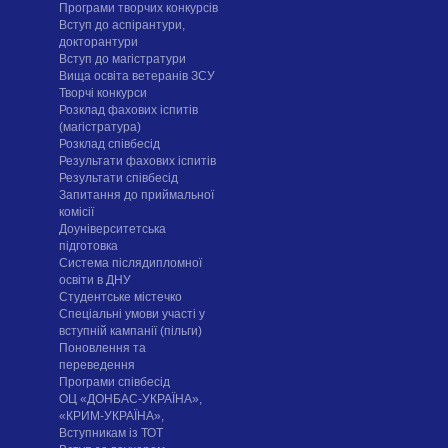
Програми творчих конкурсiв
Вступ до аспірантури,
докторантури
Вступ до магістратури
Вища освіта ветеранів ЗСУ
Творчі конкурси
Розклад фахових іспитів
(магістратура)
Розклад співбесід
Результати фахових іспитів
Результати співбесід
Запитання до приймальної
комісії
Доуніверситетська
підготовка
Система післядипломної
освіти в ДНУ
Cтудентське містечко
Спеціальні умови участі у
вступній кампанії (пільги)
Поновлення та
переведення
Програми співбесід
ОЦ «ДОНБАС-УКРАЇНА»,
«КРИМ-УКРАЇНА»,
Вступникам із ТОТ