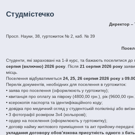
Студмістечко
Директор – 
Просп. Науки, 38, гуртожиток № 2, каб. № 39
Посел
Студенти, які зараховані на 1-й курс, та бажають поселитися д
серпня (включно) 2026 року
. Після
21 серпня 2026 року
заяви
місць.
Поселення відбуватиметься
24, 25, 26 серпня 2026 року з 09.00
Перелік документів, необхідних для поселення в гуртожиток:
• заява про поселення (оформлюють у гуртожитку);
• квитанція про оплату за півроку (4800,00 грн.), рік (9600,00 гр
• ксерокопія паспорта та ідентифікаційного коду;
• довідка про медичний огляд у студентській поліклініці або виї
• 3 фотографії розміром 3х4 (кольорові);
• ордер на поселення (оформлюють у гуртожитку);
• договір найму житлового приміщення та акт прийому-передачі
укладання договору обов’язкова присутність одного з батьк