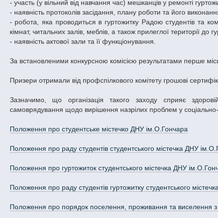
- участь (у вільний від навчання час) мешканців у ремонті гуртожи
- наявність протоколів засідання, плану роботи та його виконанн
- робота, яка проводиться в гуртожитку Радою студентів та 
кімнат, читальних залів, меблів, а також прилеглої території до г
- наявність актової зали та її функціонування.
За встановленими конкурсною комісією результатами перше місц
Призери отримали від профспілкового комітету грошові сертифікати;
Зазначимо, що організація такого заходу сприяє здоровій 
самоврядування щодо вирішення назрілих проблем у соціально-по
Положення про студентське містечко ДНУ ім.О.Гончара
Положення про раду студентів студентського містечка ДНУ ім.О
Положення про гуртожиток студентського містечка ДНУ ім.О.Гон
Положення про раду студентів гуртожитку студентського містечк
Положення про порядок поселення, проживання та виселення з 