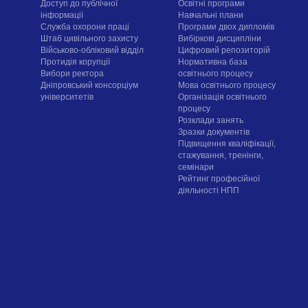
Доступ до публічної
Освітні програми
інформації
Навчальні плани
Служба охорони праці
Програми двох дипломів
Штаб цивільного захисту
Вибіркові дисципліни
Військово-обліковий відділ
Цифровий репозиторій
Протидія корупції
Нормативна база
Вибори ректора
освітнього процесу
Дніпровський консорціум
Мова освітнього процесу
університетів
Організація освітнього
процесу
Розклади занять
Зразки документів
Підвищення кваліфікації,
стажування, тренінги,
семінари
Рейтинг професійної
діяльності НПП