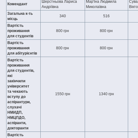
Шерстньова Лариса
Мар'їна Людмила
Сува
Комендант
Андріївна
Миколаївна
Вікт
Загальна к-ть
340
516
місць
Вартість
проживання
800 грн
800 грн
для студентів
Вартість
проживання
800 грн
800 грн
для абітурієнтів
Вартість
проживання
для студентів,
які
закінчили
університет
та чекають
1550 грн
1340 грн
вступу до
аспірантури,
слухачі
НМИДП,
НМЦПДО,
аспіранти,
докторанти
Вартість