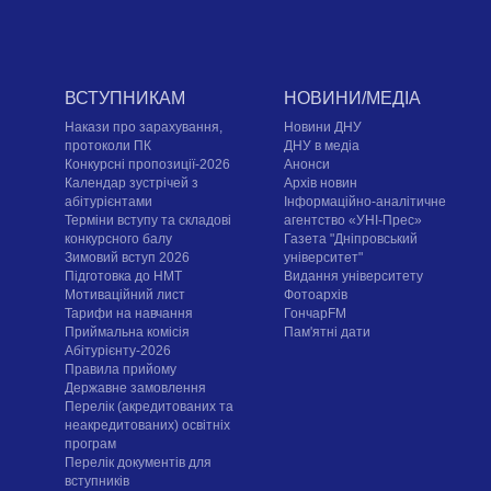
ВСТУПНИКАМ
НОВИНИ/МЕДІА
Накази про зарахування,
Новини ДНУ
протоколи ПК
ДНУ в медіа
Конкурсні пропозиції-2026
Анонси
Календар зустрічей з
Архів новин
абітурієнтами
Інформаційно-аналітичне
Терміни вступу та складові
агентство «УНІ-Прес»
конкурсного балу
Газета "Дніпровський
Зимовий вступ 2026
університет"
Підготовка до НМТ
Видання університету
Мотиваційний лист
Фотоархів
Тарифи на навчання
ГончарFM
Приймальна комісія
Пам'ятні дати
Абітурієнту-2026
Правила прийому
Державне замовлення
Перелік (акредитованих та
неакредитованих) освітніх
програм
Перелік документів для
вступників