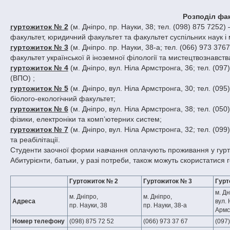
Розподіл фак
гуртожиток № 2
(м. Дніпро, пр. Науки, 38; тел. (098) 875 7252
факультет, юридичний факультет та факультет суспільних наук і
гуртожиток № 3
(м. Дніпро. пр. Науки, 38-а; тел. (066) 973 376
факультет української й іноземної філології та мистецтвознавств
гуртожиток № 4
(м. Дніпро, вул. Ніла Армстронга, 36; тел. (09
(ВПО) ;
гуртожиток № 5
(м. Дніпро, вул. Ніла Армстронга, 30; тел. (09
біолого-екологічний факультет;
гуртожиток № 6
(м. Дніпро, вул. Ніла Армстронга, 38; тел. (050
фізики, електроніки та комп’ютерних систем;
гуртожиток № 7
(м. Дніпро, вул. Ніла Армстронга, 32; тел. (099
та реабілітації.
Студенти заочної форми навчання оплачують проживання у гуртож
Абитурієнти, батьки, у разі потреби, також можуть скористатися
Гуртожиток № 2
Гуртожиток № 3
Гурт
м. Дн
м. Дніпро,
м. Дніпро,
Адреса
вул. 
пр. Науки, 38
пр. Науки, 38-а
Армс
Номер телефону
(098) 875 72 52
(066) 973 37 67
(097)