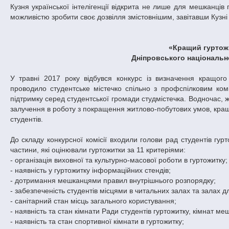
Кузня української інтелігенції відкрита не лише для мешканців
можливістю зробити своє дозвілля змістовнішим, завітавши Кузні 
«Кращий гуртожи
Дніпровського національн
У травні 2017 року відбувся конкурс із визначення кращого 
проводило студентське містечко спільно з профспілковим комі
підтримку серед студентської громади студмістечка. Водночас, 
залучення в роботу з покращення житлово-побутових умов, кращо
студентів.
До складу конкурсної комісії входили голови рад студентів гур
частини, які оцінювали гуртожитки за 11 критеріями:
- організація виховної та культурно-масової роботи в гуртожитку;
- наявність у гуртожитку інформаційних стендів;
- дотримання мешканцями правил внутрішнього розпорядку;
- забезпеченість студентів місцями в читальних залах та залах д
- санітарний стан місць загального користування;
- наявність та стан кімнати Ради студентів гуртожитку, кімнат ме
- наявність та стан спортивної кімнати в гуртожитку;