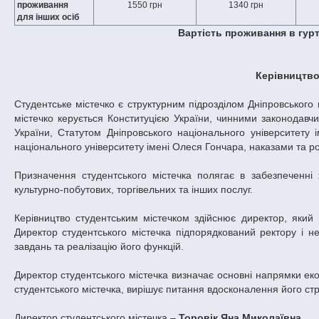
проживання
1550 грн
1340 грн
для інших осіб
Вартість проживання в гурт
Керівництво
Студентське містечко є структурним підрозділом Дніпровського 
містечко керується Конституцією України, чинними законодавч
України, Статутом Дніпровського національного університету
національного університету імені Олеся Гончара, наказами та 
Призначення студентського містечка полягає в забезпеченні 
культурно-побутових, торгівельних та інших послуг.
Керівництво студентським містечком здійснює директор, який 
Директор студентського містечка підпорядкований ректору і н
завдань та реалізацію його функцій.
Директор студентського містечка визначає основні напрямки екон
студентського містечка, вирішує питання вдосконалення його стр
Директор студентського містечка –
Торовік Яна Миколаївна
.