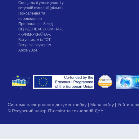
Спеціальні умови участі у
вступній кампанії (пільги)
Поновлення та
переведення
Програми співбесід
ОЦ «ДОНБАС-УКРАЇНА»,
«КРИМ-УКРАЇНА»,
Вступникам із ТОТ
Вступ за ваучером
Архів 2024
Система електронного документообігу
|
Мапа сайту
|
Рейтинг в
© Ресурсний центр IT-освіти та технологій ДНУ