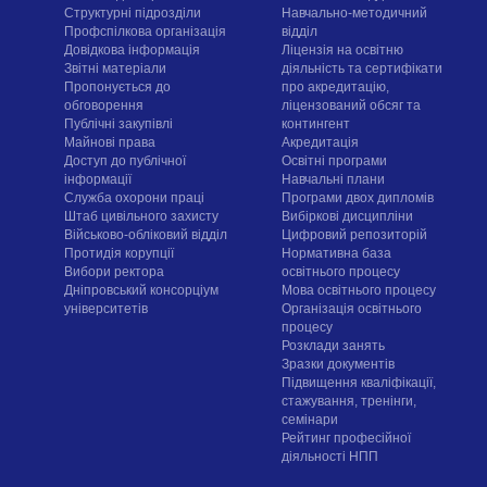
Структурні підрозділи
Навчально-методичний
Профспілкова організація
відділ
Довідкова інформація
Ліцензія на освітню
Звітні матеріали
діяльність та сертифікати
Пропонується до
про акредитацію,
обговорення
ліцензований обсяг та
Публічні закупівлі
контингент
Майнові права
Акредитація
Доступ до публічної
Освітні програми
інформації
Навчальні плани
Служба охорони праці
Програми двох дипломів
Штаб цивільного захисту
Вибіркові дисципліни
Військово-обліковий відділ
Цифровий репозиторій
Протидія корупції
Нормативна база
Вибори ректора
освітнього процесу
Дніпровський консорціум
Мова освітнього процесу
університетів
Організація освітнього
процесу
Розклади занять
Зразки документів
Підвищення кваліфікації,
стажування, тренінги,
семінари
Рейтинг професійної
діяльності НПП