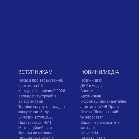
ВСТУПНИКАМ
НОВИНИ/МЕДІА
Накази про зарахування,
Новини ДНУ
протоколи ПК
ДНУ в медіа
Конкурсні пропозиції-2026
Анонси
Календар зустрічей з
Архів новин
абітурієнтами
Інформаційно-аналітичне
Терміни вступу та складові
агентство «УНІ-Прес»
конкурсного балу
Газета "Дніпровський
Зимовий вступ 2026
університет"
Підготовка до НМТ
Видання університету
Мотиваційний лист
Фотоархів
Тарифи на навчання
ГончарFM
Приймальна комісія
Пам'ятні дати