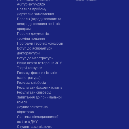
Абітурієнту-2026
Правила прийому
Державне замовлення
Перелік (акредитованих та
неакредитованих) освітніх
програм
Перелік документів,
терміни подання
Програми творчих конкурсiв
Вступ до аспірантури,
докторантури
Вступ до магістратури
Вища освіта ветеранів ЗСУ
Творчі конкурси
Розклад фахових іспитів
(магістратура)
Розклад співбесід
Результати фахових іспитів
Результати співбесід
Запитання до приймальної
комісії
Доуніверситетська
підготовка
Система післядипломної
освіти в ДНУ
Cтудентське містечко