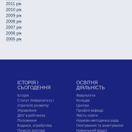
2011 рік
2010 рік
2009 рік
2008 рік
2007 рік
2006 рік
2005 рік
ІСТОРІЯ І
ОСВІТНЯ
СЬОГОДЕННЯ
ДІЯЛЬНІСТЬ
Історія
Факультети
Статут Університету і
Коледжі
стратегія розвитку
Центри
Управління
Профілі кафедр
ДНУ в рейтингах
Якість освіти
Положення
Науково-методична рада
Кодекси, атрибутика
Опитування та анкетування
Почесні доктори
Навчальний відділ