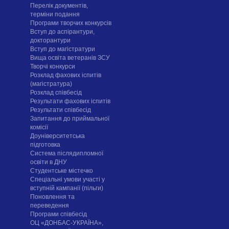
Перелік документів,
терміни подання
Програми творчих конкурсiв
Вступ до аспірантури,
докторантури
Вступ до магістратури
Вища освіта ветеранів ЗСУ
Творчі конкурси
Розклад фахових іспитів
(магістратура)
Розклад співбесід
Результати фахових іспитів
Результати співбесід
Запитання до приймальної
комісії
Доуніверситетська
підготовка
Система післядипломної
освіти в ДНУ
Cтудентське містечко
Спеціальні умови участі у
вступній кампанії (пільги)
Поновлення та
переведення
Програми співбесід
ОЦ «ДОНБАС-УКРАЇНА»,