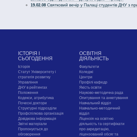
Святковий вечір у Палаці студентів ДНУ з п
19.02.08
ІСТОРІЯ І
ОСВІТНЯ
СЬОГОДЕННЯ
ДІЯЛЬНІСТЬ
Історія
Факультети
Статут Університету і
Коледжі
стратегія розвитку
Центри
Управління
Профілі кафедр
ДНУ в рейтингах
Якість освіти
Положення
Науково-методична рада
Кодекси, атрибутика
Опитування та анкетування
Почесні доктори
Навчальний відділ
Структурні підрозділи
Навчально-методичний
Профспілкова організація
відділ
Довідкова інформація
Ліцензія на освітню
Звітні матеріали
діяльність та сертифікати
Пропонується до
про акредитацію,
обговорення
ліцензований обсяг та