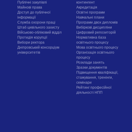
Публічні закупівлі
контингент
Майнові права
Акредитація
Доступ до публічної
Освітні програми
інформації
Навчальні плани
Служба охорони праці
Програми двох дипломів
Штаб цивільного захисту
Вибіркові дисципліни
Військово-обліковий відділ
Цифровий репозиторій
Протидія корупції
Нормативна база
Вибори ректора
освітнього процесу
Дніпровський консорціум
Мова освітнього процесу
університетів
Організація освітнього
процесу
Розклади занять
Зразки документів
Підвищення кваліфікації,
стажування, тренінги,
семінари
Рейтинг професійної
діяльності НПП