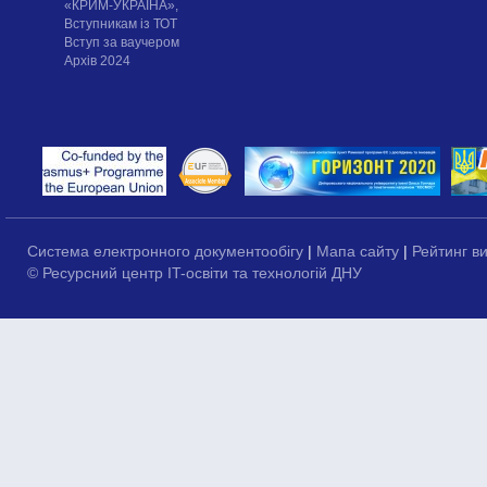
«КРИМ-УКРАЇНА»,
Вступникам із ТОТ
Вступ за ваучером
Архів 2024
Система електронного документообігу
|
Мапа сайту
|
Рейтинг в
© Ресурсний центр IT-освіти та технологій ДНУ