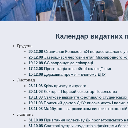
Календар видатних п
Грудень
Станислав Конюхов: «Я не расставался с ун
30.12.08
Завершився черговий етап Міжнародного конк
25.12.08
ЄС запрошує до співпраці
19.12.08
Презентація ювілейної колекції книг
17.12.08
Державна премія – вченому ДНУ
15.12.08
Листопад
Крізь призму минулого...
28.11.08
Лектор – Перший секретар Посольства
20.11.08
Святкове відкриття фестивалю студентських 
19.11.08
Почесний доктор ДНУ: висока честь і великі 
19.11.08
Майбутнє – за розвитком високих технологій
18.11.08
Жовтень
Привітання колективу Дніпропетровського нац
31.10.08
Святкові зустрічі студентів з фахівцями базо
31.10.08