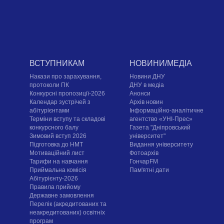
ВСТУПНИКАМ
НОВИНИ/МЕДІА
Накази про зарахування,
Новини ДНУ
протоколи ПК
ДНУ в медіа
Конкурсні пропозиції-2026
Анонси
Календар зустрічей з
Архів новин
абітурієнтами
Інформаційно-аналітичне
Терміни вступу та складові
агентство «УНІ-Прес»
конкурсного балу
Газета "Дніпровський
Зимовий вступ 2026
університет"
Підготовка до НМТ
Видання університету
Мотиваційний лист
Фотоархів
Тарифи на навчання
ГончарFM
Приймальна комісія
Пам'ятні дати
Абітурієнту-2026
Правила прийому
Державне замовлення
Перелік (акредитованих та
неакредитованих) освітніх
програм