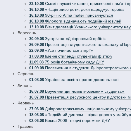
Сьомі наукові читання, присвячені пам’яті 
23.10.08
«Нація живе доти, доки народжує героїв»
16.10.08
90-річчю Alma mater присвячується
16.10.08
Філологи відзначають подвійний ювілей
16.10.08
Візит делегації Уханьського університету нау
13.10.08
Вересень
Зустріч на «Дніпровській орбіті»
30.09.08
Презентація студентського альманаху «Паро
26.09.08
«Усе починається з мрії»
22.09.08
Іменні стипендії студентам фізтеху
17.09.08
75 років ботанічному саду ДНУ
11.09.08
Посвячення в студенти Дніпропетровського н
01.09.08
Серпень
Українська освіта прагне досконалості
01.08.08
Липень
Вручення дипломів іноземним студентам
16.07.08
Презентація ресурсного центру підготовки ма
16.07.08
Червень
Дніпропетровському національному універси
27.06.08
«Подвійний диплом – вірна дорога у майбут
18.06.08
Весна 2008: творчі перемоги ДНУ
02.06.08
Травень