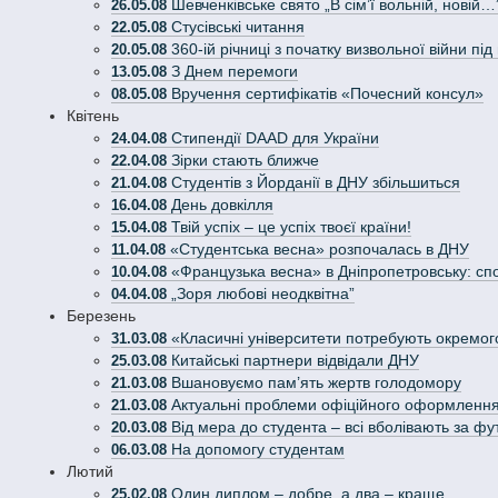
Шевченківське свято „В сім’ї вольній, новій…
26.05.08
Стусівські читання
22.05.08
360-ій річниці з початку визвольної війни п
20.05.08
З Днем перемоги
13.05.08
Вручення сертифікатів «Почесний консул»
08.05.08
Квітень
Стипендії DAAD для України
24.04.08
Зірки стають ближче
22.04.08
Студентів з Йорданії в ДНУ збільшиться
21.04.08
День довкілля
16.04.08
Твій успіх – це успіх твоєї країни!
15.04.08
«Студентська весна» розпочалась в ДНУ
11.04.08
«Французька весна» в Дніпропетровську: споч
10.04.08
„Зоря любові неодквітна”
04.04.08
Березень
«Класичні університети потребують окремог
31.03.08
Китайські партнери відвідали ДНУ
25.03.08
Вшановуємо пам’ять жертв голодомору
21.03.08
Актуальні проблеми офіційного оформлення
21.03.08
Від мера до студента – всі вболівають за фу
20.03.08
На допомогу студентам
06.03.08
Лютий
Один диплом – добре, а два – краще.
25.02.08