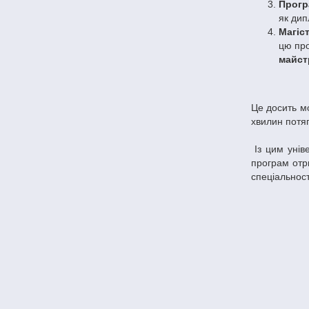
Прогр
як дип
Магіс
цю про
майст
Це досить мо
хвилин потяг
Із цим унів
програм от
спеціальнос