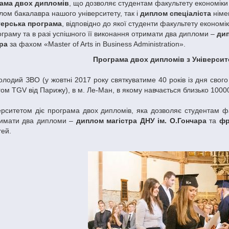
ама двох дипломів
, що дозволяє студентам факультету економіки
лом бакалавра нашого університету, так і
диплом спеціаліста
німец
терська програма
, відповідно до якої студенти факультету економ
граму та в разі успішного її виконання отримати два дипломи –
дип
ра
за фахом «Master of Arts in Business Administration».
Програма двох дипломів з Університ
лодий ЗВО (у жовтні 2017 року святкуватиме 40 років із дня свого
ом TGV від Парижу), в м. Ле-Ман, в якому навчається близько 10000
ерситетом діє програма двох дипломів, яка дозволяє студентам ф
римати два дипломи –
диплом магістра ДНУ ім. О.Гончара
та
фр
тей.