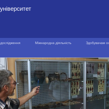
університет
 дослідження
Міжнародна діяльність
Здобувачам ос