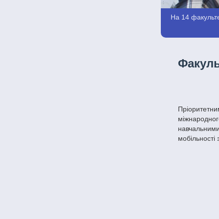
На 14 факульте
Факуль
Пріоритетни
міжнародног
навчальними
мобільності 