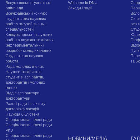
Всеукраїнські студентські
Welcome to DNU
Спорт
олімпіади
Заходи і події
Перш
Всеукраїнський конкурс
Воло
студентських наукових
Сист
робіт з галузей знань і
осві
спеціальностей
Cтуд
Конкурс проєктів наукових
Юрид
робіт та науково-технічних
Граф
(експериментальних)
Відк
розробок молодих вчених
Пунк
Студентська наукова
Пере
робота
за б
Рада молодих вчених
Наукове товариство
студентів, аспірантів,
докторантів і молодих
вчених
Відділ аспірантури,
докторантури
Разові ради із захисту
докторів філософії
Наукова бібліотека
Спеціалізовані вчені ради
Спеціалізовані вчені ради
PhD
Спеціалізовані вчені ради
НОВИНИ/МЕДІА
ГА