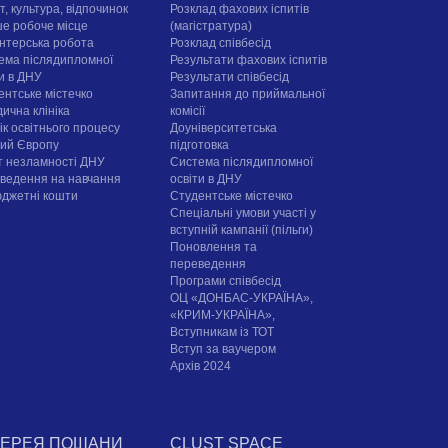
, культура, відпочинок
Розклад фахових іспитів
е робоче місце
(магістратура)
нтерська робота
Розклад співбесід
ема післядипломної
Результати фахових іспитів
ти в ДНУ
Результати співбесід
ентське містечко
Запитання до приймальної
ична клініка
комісії
ік освітнього процесу
Доуніверситетська
рий Європу
підготовка
т незламності ДНУ
Система післядипломної
ведення на навчання
освіти в ДНУ
юджетні кошти
Cтудентське містечко
Спеціальні умови участі у
вступній кампанії (пільги)
Поновлення та
переведення
Програми співбесід
ОЦ «ДОНБАС-УКРАЇНА»,
«КРИМ-УКРАЇНА»,
Вступникам із ТОТ
Вступ за ваучером
Архів 2024
ЛЕРЕЯ ПОШАНИ
CLUST SPACE