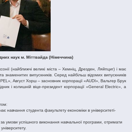
них наук м. Міттвайда (Німеччина)
онії (найближчі великі міста – Хемніц, Дрезден, Ляйпциг) і має
) та знаменитих випускників. Серед найбільш відомих випускників
«OPEL», Август Хорш – засновник корпорації «AUDI», Вальтер Брук
ик і колишній віце-президент корпорації «General Electric», а
том:
ає навчання студента факультету економіки в університеті-
 за умови успішного виконання навчальної програми, отримати
 університету.