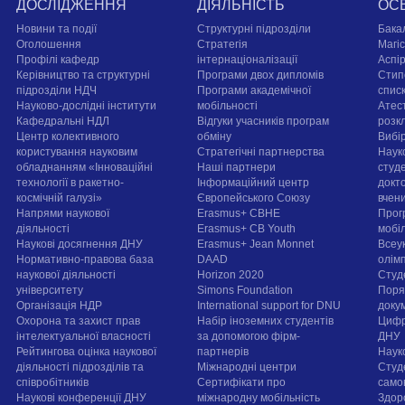
ДОСЛІДЖЕННЯ
ДІЯЛЬНІСТЬ
ОС
Новини та події
Структурні підрозділи
Бака
Оголошення
Стратегія
Магі
Профілі кафедр
інтернаціоналізації
Аспі
Керівництво та структурні
Програми двох дипломів
Стип
підрозділи НДЧ
Програми академічної
спис
Науково-дослідні інститути
мобільності
Атест
Кафедральні НДЛ
Відгуки учасників програм
розк
Центр колективного
обміну
Вибі
користування науковим
Стратегічні партнерства
Наук
обладнанням «Інноваційні
Наші партнери
студе
технології в ракетно-
Інформаційний центр
докт
космічній галузі»
Європейського Союзу
вчен
Напрями наукової
Erasmus+ CBHE
Прог
діяльності
Erasmus+ CB Youth
мобі
Наукові досягнення ДНУ
Erasmus+ Jean Monnet
Всеук
Нормативно-правова база
DAAD
олім
наукової діяльності
Horizon 2020
Студ
університету
Simons Foundation
Поря
Організація НДР
International support for DNU
докум
Охорона та захист прав
Набір іноземних студентів
Цифр
інтелектуальної власності
за допомогою фірм-
ДНУ
Рейтингова оцінка наукової
партнерів
Наук
діяльності підрозділів та
Міжнародні центри
Студ
співробітників
Сертифікати про
само
Наукові конференції ДНУ
міжнародну мобільність
Здор