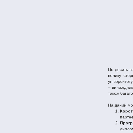
Це досить ве
велику істор
університету
– винахідни
також багат
На даний мом
Корот
партне
Прогр
диплом