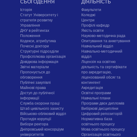
СЬОГОДЕННЯ
ДІЯЛЬНІСТЬ
Історія
Факультети
Статут Університету і
Коледжі
стратегія розвитку
Центри
Управління
Профілі кафедр
ДНУ в рейтингах
Якість освіти
Положення
Науково-методична рада
Кодекси, атрибутика
Опитування та анкетування
Почесні доктори
Навчальний відділ
Структурні підрозділи
Навчально-методичний
Профспілкова організація
відділ
Довідкова інформація
Ліцензія на освітню
Звітні матеріали
діяльність та сертифікати
Пропонується до
про акредитацію,
обговорення
ліцензований обсяг та
Публічні закупівлі
контингент
Майнові права
Акредитація
Доступ до публічної
Освітні програми
інформації
Навчальні плани
Служба охорони праці
Програми двох дипломів
Штаб цивільного захисту
Вибіркові дисципліни
Військово-обліковий відділ
Цифровий репозиторій
Протидія корупції
Нормативна база
Вибори ректора
освітнього процесу
Дніпровський консорціум
Мова освітнього процесу
університетів
Організація освітнього