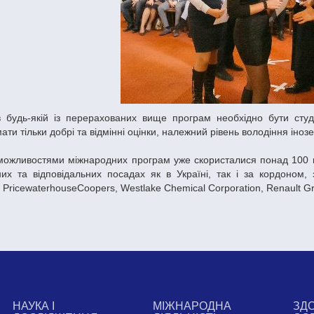
в будь-якій із перерахованих вище програм необхідно бути студ
ати тільки добрі та відмінні оцінки, належний рівень володіння іно
можливостями міжнародних програм уже скористалися понад 100 н
их та відповідальних посадах як в Україні, так і за кордоном,
, PricewaterhouseCoopers, Westlake Chemical Corporation, Renault Gro
НАУКА І
МІЖНАРОДНА
ЗД