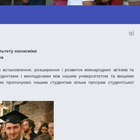
ьтету економіки
ра
 встановлення, розширення і розвиток міжнародних зв'язків та
студентами і викладачами між нашим університетом та вищими
 ми пропонуємо нашим студентам кілька програм студентської