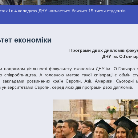
тах і в 4 коледжах ДНУ навчається близько 15 тисяч студентів ...
тет економіки
Програми двох дипломів факул
ДНУ ім. О.Гонча
м напрямом діяльності факультету економіки ДНУ ім. О.Гончара є
о співробітництва. А головною метою такої співпраці є обмін 
 закладами розвинених країн Європи, Азії, Америки. Сьогодні
з університетами Європи, серед яких дві програми двох дипломів.