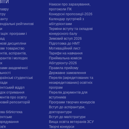
ВІТИ
Накази про зарахування,
лавру
протоколи ПК
стру
Конкурсні пропозиції-2026
ранту
Календар зустрічей з
ендіальні рейтингові
абітурієнтами
ки
Терміни вступу та складові
ація: програми і
конкурсного балу
лад
Зимовий вступ 2026
ркові дисципліни
Підготовка до НМТ
ове товариство
Мотиваційний лист
нтів, аспірантів,
Тарифи на навчання
орантів і молодих
Приймальна комісія
их
Абітурієнту-2026
рами академічної
Правила прийому
льності
Державне замовлення
раїнські студентські
Перелік (акредитованих та
піади
неакредитованих) освітніх
ентський відділ
програм
док отримання
Перелік документів для
ентів про освіту
вступників
овий репозиторій
Програми творчих конкурсiв
Вступ до аспірантури,
ова бібліотека
докторантури
ентське
Вступ до магістратури
врядування
Вища освіта ветеранів ЗСУ
ов'я
Творчі конкурси