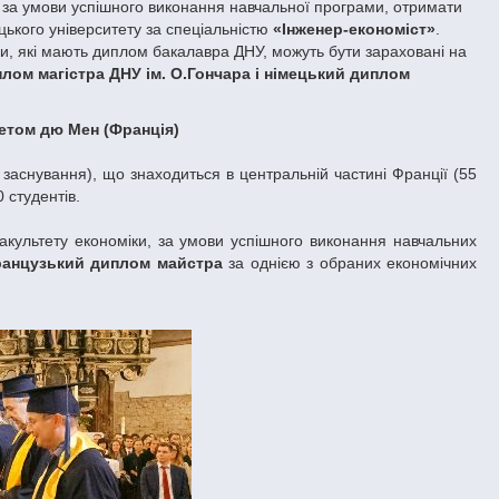
 за умови успішного виконання навчальної програми, отримати
ького університету за спеціальністю
«Інженер-економіст»
.
іки, які мають диплом бакалавра ДНУ, можуть бути зараховані на
лом магістра ДНУ ім. О.Гончара і німецький диплом
етом дю Мен (Франція)
 заснування), що знаходиться в центральній частині Франції (55
 студентів.
акультету економіки, за умови успішного виконання навчальних
анцузький диплом майстра
за однією з обраних економічних