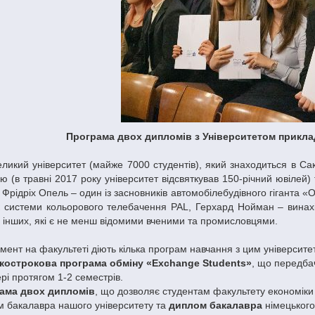
Програма двох дипломів з Університетом приклад
ликий університет (майже 7000 студентів), який знаходиться в Сакс
ію (в травні 2017 року університет відсвяткував 150-річний ювілей
 Фрідріх Опель – один із засновників автомобілебудівного гіганта 
к системи кольорового телебачення PAL, Герхард Нойман – винахідн
о інших, які є не менш відомими вченими та промисловцями.
ент на факультеті діють кілька програм навчання з цим університе
кострокова програма обміну «Exchange Students»
, що передбач
рі протягом 1-2 семестрів.
ама двох дипломів
, що дозволяє студентам факультету економіки
 бакалавра нашого університету та
диплом бакалавра
німецького