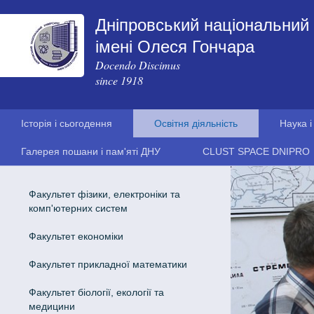
Дніпровський національний 
імені Олеся Гончара
Docendo Discimus
since 1918
Історія і сьогодення
Освітня діяльність
Наука і
Галерея пошани і пам'яті ДНУ
CLUST SPACE DNIPRO
Факультет фізики, електроніки та
комп'ютерних систем
Факультет економіки
Факультет прикладної математики
Факультет біології, екології та
медицини