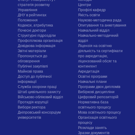
стратегія розвитку
Центри
Управління
Профілі кафедр
ДНУ в рейтингах
Якість освіти
Положення
Науково-методична рада
Кодекси, атрибутика
Опитування та анкетування
Почесні доктори
Навчальний відділ
Структурні підрозділи
Навчально-методичний
Профспілкова організація
відділ
Довідкова інформація
Ліцензія на освітню
Звітні матеріали
діяльність та сертифікати
Пропонується до
про акредитацію,
обговорення
ліцензований обсяг та
Публічні закупівлі
контингент
Майнові права
Акредитація
Доступ до публічної
Освітні програми
інформації
Навчальні плани
Служба охорони праці
Програми двох дипломів
Штаб цивільного захисту
Вибіркові дисципліни
Військово-обліковий відділ
Цифровий репозиторій
Протидія корупції
Нормативна база
Вибори ректора
освітнього процесу
Дніпровський консорціум
Мова освітнього процесу
університетів
Організація освітнього
процесу
Розклади занять
Зразки документів