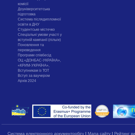
комісії
Доуніверситетська
підготовка
Система післядипломної
освіти в ДНУ
Cтудентське містечко
Спеціальні умови участі у
вступній кампанії (пільги)
Поновлення та
переведення
Програми співбесід
ОЦ «ДОНБАС-УКРАЇНА»,
«КРИМ-УКРАЇНА»,
Вступникам із ТОТ
Вступ за ваучером
Архів 2024
Система електронного документообігу
|
Мапа сайту
|
Рейтинг в