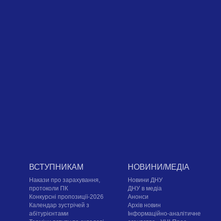
ВСТУПНИКАМ
НОВИНИ/МЕДІА
Накази про зарахування,
Новини ДНУ
протоколи ПК
ДНУ в медіа
Конкурсні пропозиції-2026
Анонси
Календар зустрічей з
Архів новин
абітурієнтами
Інформаційно-аналітичне