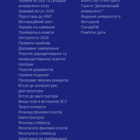
Терміни вступу та складові
агентство «УНІ-Прес»
конкурсного балу
Газета "Дніпровський
Зимовий вступ 2026
університет"
Підготовка до НМТ
Видання університету
Мотиваційний лист
Фотоархів
Тарифи на навчання
ГончарFM
Приймальна комісія
Пам'ятні дати
Абітурієнту-2026
Правила прийому
Державне замовлення
Перелік (акредитованих та
неакредитованих) освітніх
програм
Перелік документів,
терміни подання
Програми творчих конкурсiв
Вступ до аспірантури,
докторантури
Вступ до магістратури
Вища освіта ветеранів ЗСУ
Творчі конкурси
Розклад фахових іспитів
(магістратура)
Розклад співбесід
Результати фахових іспитів
Результати співбесід
Запитання до приймальної