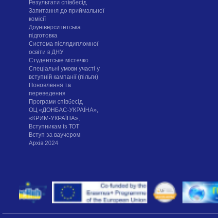
Результати співбесід
Запитання до приймальної
комісії
Доуніверситетська
підготовка
Система післядипломної
освіти в ДНУ
Cтудентське містечко
Спеціальні умови участі у
вступній кампанії (пільги)
Поновлення та
переведення
Програми співбесід
ОЦ «ДОНБАС-УКРАЇНА»,
«КРИМ-УКРАЇНА»,
Вступникам із ТОТ
Вступ за ваучером
Архів 2024