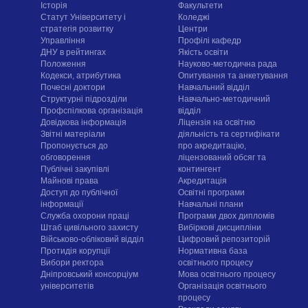
Історія
Факультети
Статут Університету і
Коледжі
стратегія розвитку
Центри
Управління
Профілі кафедр
ДНУ в рейтингах
Якість освіти
Положення
Науково-методична рада
Кодекси, атрибутика
Опитування та анкетування
Почесні доктори
Навчальний відділ
Структурні підрозділи
Навчально-методичний
Профспілкова організація
відділ
Довідкова інформація
Ліцензія на освітню
Звітні матеріали
діяльність та сертифікати
Пропонується до
про акредитацію,
обговорення
ліцензований обсяг та
Публічні закупівлі
контингент
Майнові права
Акредитація
Доступ до публічної
Освітні програми
інформації
Навчальні плани
Служба охорони праці
Програми двох дипломів
Штаб цивільного захисту
Вибіркові дисципліни
Військово-обліковий відділ
Цифровий репозиторій
Протидія корупції
Нормативна база
Вибори ректора
освітнього процесу
Дніпровський консорціум
Мова освітнього процесу
університетів
Організація освітнього
процесу