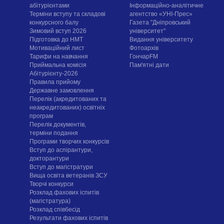
абітурієнтами
Інформаційно-аналітичне
Терміни вступу та складові
агентство «УНІ-Прес»
конкурсного балу
Газета "Дніпровський
Зимовий вступ 2026
університет"
Підготовка до НМТ
Видання університету
Мотиваційний лист
Фотоархів
Тарифи на навчання
ГончарFM
Приймальна комісія
Пам'ятні дати
Абітурієнту-2026
Правила прийому
Державне замовлення
Перелік (акредитованих та
неакредитованих) освітніх
програм
Перелік документів,
терміни подання
Програми творчих конкурсiв
Вступ до аспірантури,
докторантури
Вступ до магістратури
Вища освіта ветеранів ЗСУ
Творчі конкурси
Розклад фахових іспитів
(магістратура)
Розклад співбесід
Результати фахових іспитів