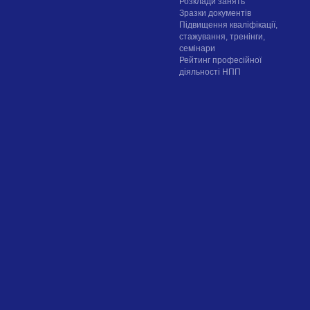
Розклади занять
Зразки документів
Підвищення кваліфікації,
стажування, тренінги,
семінари
Рейтинг професійної
діяльності НПП