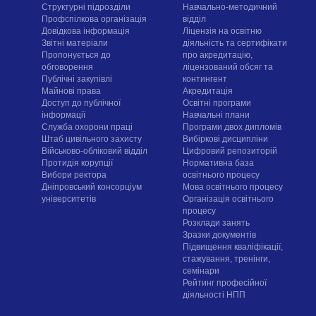
Структурні підрозділи
Навчально-методичний
Профспілкова організація
відділ
Довідкова інформація
Ліцензія на освітню
Звітні матеріали
діяльність та сертифікати
Пропонується до
про акредитацію,
обговорення
ліцензований обсяг та
Публічні закупівлі
контингент
Майнові права
Акредитація
Доступ до публічної
Освітні програми
інформації
Навчальні плани
Служба охорони праці
Програми двох дипломів
Штаб цивільного захисту
Вибіркові дисципліни
Військово-обліковий відділ
Цифровий репозиторій
Протидія корупції
Нормативна база
Вибори ректора
освітнього процесу
Дніпровський консорціум
Мова освітнього процесу
університетів
Організація освітнього
процесу
Розклади занять
Зразки документів
Підвищення кваліфікації,
стажування, тренінги,
семінари
Рейтинг професійної
діяльності НПП