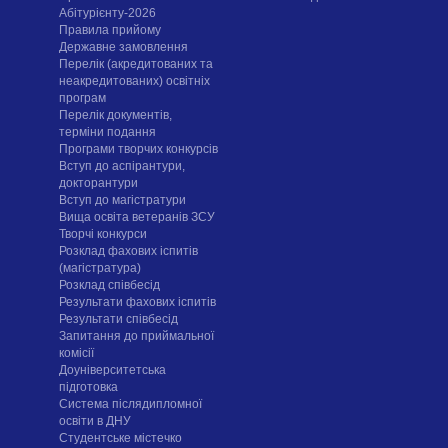
Абітурієнту-2026
Правила прийому
Державне замовлення
Перелік (акредитованих та
неакредитованих) освітніх
програм
Перелік документів,
терміни подання
Програми творчих конкурсiв
Вступ до аспірантури,
докторантури
Вступ до магістратури
Вища освіта ветеранів ЗСУ
Творчі конкурси
Розклад фахових іспитів
(магістратура)
Розклад співбесід
Результати фахових іспитів
Результати співбесід
Запитання до приймальної
комісії
Доуніверситетська
підготовка
Система післядипломної
освіти в ДНУ
Cтудентське містечко