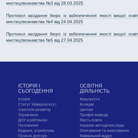
мистецтвознавства №3 від 28.03.2025
Протокол засідання бюро із забезпечення якості вищої освіти
мистецтвознавства №4 від 24.04.2025
Протокол засідання бюро із забезпечення якості вищої освіти
мистецтвознавства №5 від 27.04.2025
ІСТОРІЯ І
ОСВІТНЯ
СЬОГОДЕННЯ
ДІЯЛЬНІСТЬ
Історія
Факультети
Статут Університету і
Коледжі
стратегія розвитку
Центри
Управління
Профілі кафедр
ДНУ в рейтингах
Якість освіти
Положення
Науково-методична рада
Кодекси, атрибутика
Опитування та анкетування
Почесні доктори
Навчальний відділ