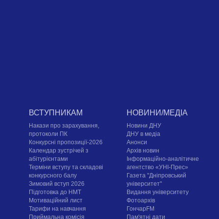
ВСТУПНИКАМ
НОВИНИ/МЕДІА
Накази про зарахування,
Новини ДНУ
протоколи ПК
ДНУ в медіа
Конкурсні пропозиції-2026
Анонси
Календар зустрічей з
Архів новин
абітурієнтами
Інформаційно-аналітичне
Терміни вступу та складові
агентство «УНІ-Прес»
конкурсного балу
Газета "Дніпровський
Зимовий вступ 2026
університет"
Підготовка до НМТ
Видання університету
Мотиваційний лист
Фотоархів
Тарифи на навчання
ГончарFM
Приймальна комісія
Пам'ятні дати