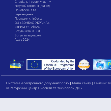
Спеціальні умови участі у
вступній кампанії (пільги)
Поновлення та
переведення
Програми співбесід
ОЦ «ДОНБАС-УКРАЇНА»,
«КРИМ-УКРАЇНА»,
Вступникам із ТОТ
Вступ за ваучером
Архів 2024
Система електронного документообігу
|
Мапа сайту
|
Рейтинг в
© Ресурсний центр IT-освіти та технологій ДНУ