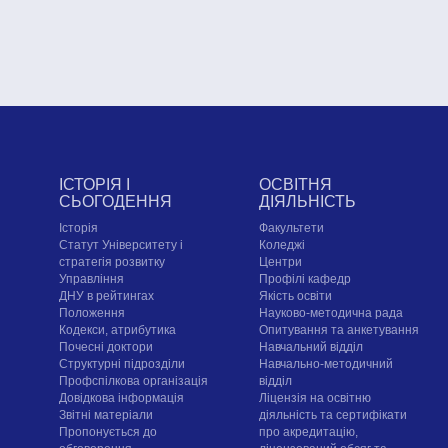
ІСТОРІЯ І
ОСВІТНЯ
СЬОГОДЕННЯ
ДІЯЛЬНІСТЬ
Історія
Факультети
Статут Університету і
Коледжі
стратегія розвитку
Центри
Управління
Профілі кафедр
ДНУ в рейтингах
Якість освіти
Положення
Науково-методична рада
Кодекси, атрибутика
Опитування та анкетування
Почесні доктори
Навчальний відділ
Структурні підрозділи
Навчально-методичний
Профспілкова організація
відділ
Довідкова інформація
Ліцензія на освітню
Звітні матеріали
діяльність та сертифікати
Пропонується до
про акредитацію,