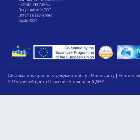
«КРИМ-УКРАЇНА»,
Вступникам із ТОТ
Вступ за ваучером
Архів 2024
Система електронного документообігу
|
Мапа сайту
|
Рейтинг в
© Ресурсний центр IT-освіти та технологій ДНУ