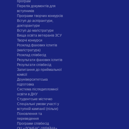
програм
Перелік документів для
вступників
Програми творчих конкурсiв
Вступ до аспірантури,
докторантури
Вступ до магістратури
Вища освіта ветеранів ЗСУ
Творчі конкурси
Розклад фахових іспитів
(магістратура)
Розклад співбесід
Результати фахових іспитів
Результати співбесід
Запитання до приймальної
комісії
Доуніверситетська
підготовка
Система післядипломної
освіти в ДНУ
Cтудентське містечко
Спеціальні умови участі у
вступній кампанії (пільги)
Поновлення та
переведення
Програми співбесід
ОЦ «ДОНБАС-УКРАЇНА»,