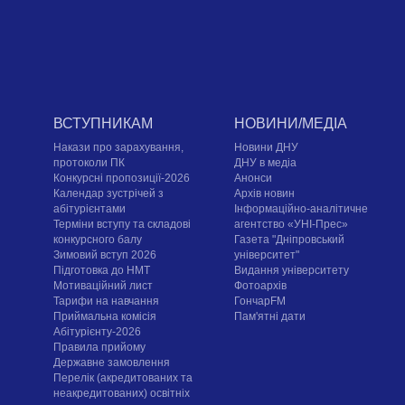
ВСТУПНИКАМ
НОВИНИ/МЕДІА
Накази про зарахування,
Новини ДНУ
протоколи ПК
ДНУ в медіа
Конкурсні пропозиції-2026
Анонси
Календар зустрічей з
Архів новин
абітурієнтами
Інформаційно-аналітичне
Терміни вступу та складові
агентство «УНІ-Прес»
конкурсного балу
Газета "Дніпровський
Зимовий вступ 2026
університет"
Підготовка до НМТ
Видання університету
Мотиваційний лист
Фотоархів
Тарифи на навчання
ГончарFM
Приймальна комісія
Пам'ятні дати
Абітурієнту-2026
Правила прийому
Державне замовлення
Перелік (акредитованих та
неакредитованих) освітніх