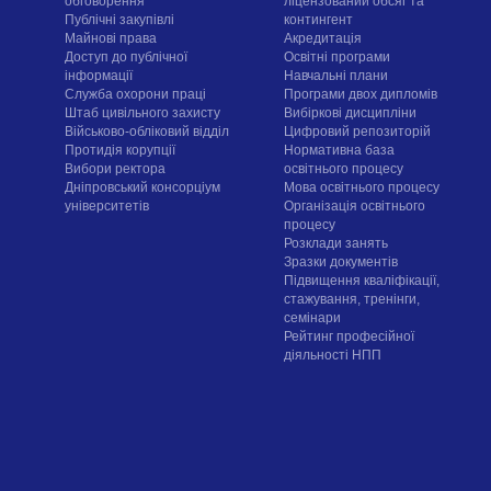
обговорення
ліцензований обсяг та
Публічні закупівлі
контингент
Майнові права
Акредитація
Доступ до публічної
Освітні програми
інформації
Навчальні плани
Служба охорони праці
Програми двох дипломів
Штаб цивільного захисту
Вибіркові дисципліни
Військово-обліковий відділ
Цифровий репозиторій
Протидія корупції
Нормативна база
Вибори ректора
освітнього процесу
Дніпровський консорціум
Мова освітнього процесу
університетів
Організація освітнього
процесу
Розклади занять
Зразки документів
Підвищення кваліфікації,
стажування, тренінги,
семінари
Рейтинг професійної
діяльності НПП