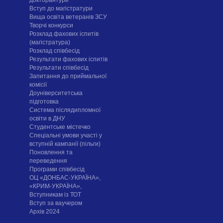
докторантури
Вступ до магістратури
Вища освіта ветеранів ЗСУ
Творчі конкурси
Розклад фахових іспитів
(магістратура)
Розклад співбесід
Результати фахових іспитів
Результати співбесід
Запитання до приймальної
комісії
Доуніверситетська
підготовка
Система післядипломної
освіти в ДНУ
Cтудентське містечко
Спеціальні умови участі у
вступній кампанії (пільги)
Поновлення та
переведення
Програми співбесід
ОЦ «ДОНБАС-УКРАЇНА»,
«КРИМ-УКРАЇНА»,
Вступникам із ТОТ
Вступ за ваучером
Архів 2024