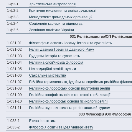
1-ф2-1
Християнська антропологія
1-ф2-2
Критичне мислення та логіки сучасності
1-ф2-3
Менеджмент громадських організацій
1-ф2-4
Соціологія кар’єри та лідерства
1-ф2-5
Зовнішня політика України
031 Релігієзнавство/ОП Релігієзна
1-031-01
Філософські аспекти ісламу: історія та сучасність
1-031-02
Релігії Давньої Греції та Давнього Риму
1-031-03
Буддизм: історія та сучасність
1-031-04
Релігійна слов'янська філософія
1-031-05
Нетрадиційні релігії і культи
1-031-06
Сакральне мистецтво
1-031-07
Біблійна герменевтика, іудаїзм та єврейська релігійна філос
1-031-08
Релігійно-філософськи основи політології релігії
1-031-09
Релігійна конфліктологія в контексті глобалізації
1-031-10
Релігійно-філософські основи психології релігії
1-031-11
Релігійна журналістика та релігієзнавчий туризм
033 Філософія /ОП Філософія
1-033-1
Етика і естетика
1-033-2
Філософія освіти та ідея університету