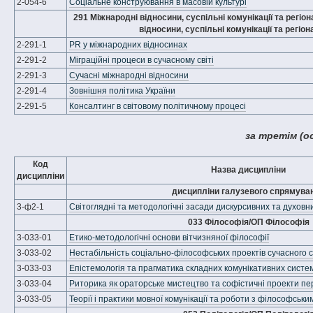
2-054-6
Соціальне конструювання в масовій культурі
291 Міжнародні відносини, суспільні комунікації та регіо
відносини, суспільні комунікації та регіон
2-291-1
PR у міжнародних відносинах
2-291-2
Міграційні процеси в сучасному світі
2-291-3
Сучасні міжнародні відносини
2-291-4
Зовнішня політика України
2-291-5
Консалтинг в світовому політичному процесі
за третім (о
Код
Назва дисципліни
дисципліни
дисципліни галузевого спрямува
3-ф2-1
Світоглядні та методологічні засади дискурсивних та духовн
033 Філософія/ОП Філософія
3-033-01
Етико-методологічні основи вітчизняної філософії
3-033-02
Нестабільність соціально-філософських проектів сучасного с
3-033-03
Епістемологія та прагматика складних комунікативних систе
3-033-04
Риторика як ораторське мистецтво та софістичні проекти п
3-033-05
Теорії і практики мовної комунікації та роботи з філософськи