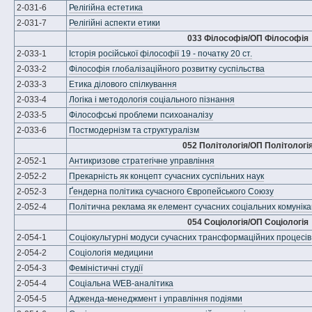
2-031-6
Релігійна естетика
2-031-7
Релігійні аспекти етики
033 Філософія/ОП Філософія
2-033-1
Історія російської філософії 19 - початку 20 ст.
2-033-2
Філософія глобалізаційного розвитку суспільства
2-033-3
Етика ділового спілкування
2-033-4
Логіка і методологія соціального пізнання
2-033-5
Філософські проблеми психоаналізу
2-033-6
Постмодернізм та структуралізм
052 Політологія/ОП Політологі
2-052-1
Антикризове стратегічне управління
2-052-2
Прекарність як концепт сучасних суспільних наук
2-052-3
Ґендерна політика сучасного Європейського Союзу
2-052-4
Політична реклама як елемент сучасних соціальних комуніка
054 Соціологія/ОП Соціологія
2-054-1
Соціокультурні модуси сучасних трансформаційних процесів
2-054-2
Соціологія медицини
2-054-3
Феміністичні студії
2-054-4
Соціальна WEB-аналітика
2-054-5
Адженда-менеджмент і управління подіями