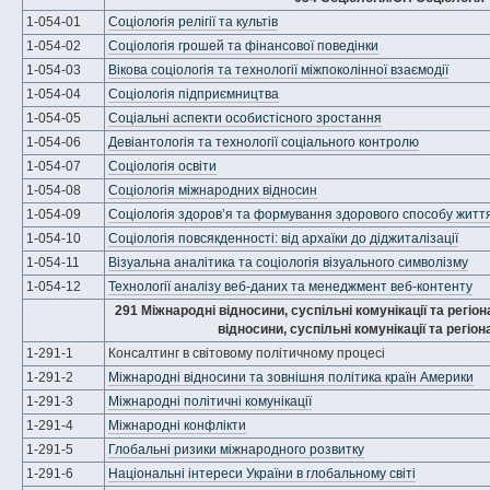
1-054-01
Соціологія релігії та культів
1-054-02
Соціологія грошей та фінансової поведінки
1-054-03
Вікова соціологія та технології міжпоколінної взаємодії
1-054-04
Соціологія підприємництва
1-054-05
Соціальні аспекти особистісного зростання
1-054-06
Девіантологія та технології соціального контролю
1-054-07
Соціологія освіти
1-054-08
Соціологія міжнародних відносин
1-054-09
Соціологія здоров’я та формування здорового способу житт
1-054-10
Соціологія повсякденності: від архаїки до діджиталізації
1-054-11
Візуальна аналітика та соціологія візуального символізму
1-054-12
Технології аналізу веб-даних та менеджмент веб-контенту
291 Міжнародні відносини, суспільні комунікації та регіо
відносини, суспільні комунікації та регіон
1-291-1
Консалтинг в світовому політичному процесі
1-291-2
Міжнародні відносини та зовнішня політика країн Америки
1-291-3
Міжнародні політичні комунікації
1-291-4
Міжнародні конфлікти
1-291-5
Глобальні ризики міжнародного розвитку
1-291-6
Національні інтереси України в глобальному світі