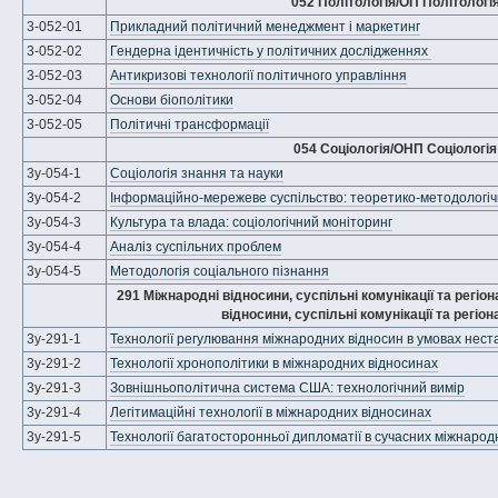
052 Політологія/ОП Політологі
3-052-01
Прикладний політичний менеджмент і маркетинг
3-052-02
Гендерна ідентичність у політичних дослідженнях
3-052-03
Антикризові технології політичного управління
3-052-04
Основи біополітики
3-052-05
Політичні трансформації
054 Соціологія/ОНП Соціологія
3у-054-1
Соціологія знання та науки
3у-054-2
Інформаційно-мережеве суспільство: теоретико-методологічн
3у-054-3
Культура та влада: соціологічний моніторинг
3у-054-4
Аналіз суспільних проблем
3у-054-5
Методологія соціального пізнання
291 Міжнародні відносини, суспільні комунікації та регіо
відносини, суспільні комунікації та регіон
3у-291-1
Технології регулювання міжнародних відносин в умовах нест
3у-291-2
Технології хронополітики в міжнародних відносинах
3у-291-3
Зовнішньополітична система США: технологічний вимір
3у-291-4
Легітимаційні технології в міжнародних відносинах
3у-291-5
Технології багатосторонньої дипломатії в сучасних міжнарод