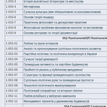
1-033-3
Історія всесвітньої літератури та мистецтва
1-033-4
Метафізика
1-033-5
Сучасна культура (між лібералізмом та консерватизмом)
1-033-6
Основи теорії гендеру
1-033-7
Практична філософія та дискурсивні практики
1-033-8
Філософські проблеми феноменів насилля та екстремізму
1-033-9
Основи риторики та теорії аргументації
052 Політологія/ОП Політологі
1-052-01
Лобізм та групи інтересів
1-052-02
Аналіз та прогнозування суспільно-політичного розвитку
1-052-03
Партійна політика та політична конкуренція в України
1-052-04
Сучасні теорії демократії
1-052-05
Громадська активність та партійне будівництво
1-052-06
Прийняття рішень у публічному врядуванні
1-052-07
Структура та функції громадянського суспільства
1-052-08
Суспільно-політичні рухи та громадянські протести
1-052-09
Технології політичного маніпулювання
1-052-10
Політичний спічрайтинг та Інтернет-блогінг
1-052-11
Паблік рілейшнз у виборчих кампаніях
1-052-12
Менеджмент проектів у державному будівництві
054 Соціологія/ОП Соціологія