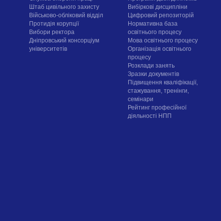
Штаб цивільного захисту
Вибіркові дисципліни
Військово-обліковий відділ
Цифровий репозиторій
Протидія корупції
Нормативна база
Вибори ректора
освітнього процесу
Дніпровський консорціум
Мова освітнього процесу
університетів
Організація освітнього
процесу
Розклади занять
Зразки документів
Підвищення кваліфікації,
стажування, тренінги,
семінари
Рейтинг професійної
діяльності НПП