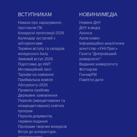
ВСТУПНИКАМ
НОВИНИ/МЕДІА
Накази про зарахування,
Новини ДНУ
протоколи ПК
ДНУ в медіа
Конкурсні пропозиції-2026
Анонси
Календар зустрічей з
Архів новин
абітурієнтами
Інформаційно-аналітичне
Терміни вступу та складові
агентство «УНІ-Прес»
конкурсного балу
Газета "Дніпровський
Зимовий вступ 2026
університет"
Підготовка до НМТ
Видання університету
Мотиваційний лист
Фотоархів
Тарифи на навчання
ГончарFM
Приймальна комісія
Пам'ятні дати
Абітурієнту-2026
Правила прийому
Державне замовлення
Перелік (акредитованих та
неакредитованих) освітніх
програм
Перелік документів,
терміни подання
Програми творчих конкурсiв
Вступ до аспірантури,