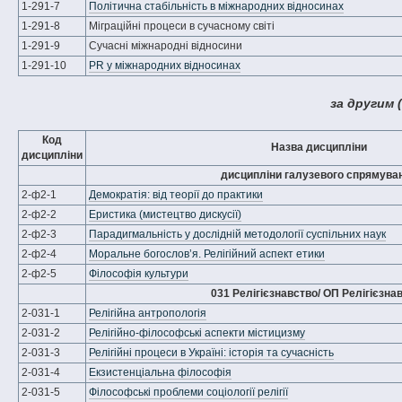
1-291-7
Політична стабільність в міжнародних відносинах
1-291-8
Міграційні процеси в сучасному світі
1-291-9
Сучасні міжнародні відносини
1-291-10
PR у міжнародних відносинах
за другим 
Код
Назва дисципліни
дисципліни
дисципліни галузевого спрямува
2-ф2-1
Демократія: від теорії до практики
2-ф2-2
Еристика (мистецтво дискусії)
2-ф2-3
Парадигмальність у дослідній методології суспільних наук
2-ф2-4
Моральне богослов’я. Релігійний аспект етики
2-ф2-5
Філософія культури
031 Релігієзнавство/ ОП Релігієзна
2-031-1
Релігійна антропологія
2-031-2
Релігійно-філософські аспекти містицизму
2-031-3
Релігійні процеси в Україні: історія та сучасність
2-031-4
Екзистенціальна філософія
2-031-5
Філософські проблеми соціології релігії