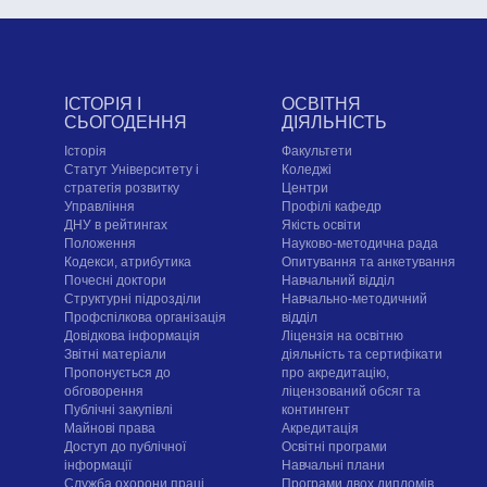
ІСТОРІЯ І
ОСВІТНЯ
СЬОГОДЕННЯ
ДІЯЛЬНІСТЬ
Історія
Факультети
Статут Університету і
Коледжі
стратегія розвитку
Центри
Управління
Профілі кафедр
ДНУ в рейтингах
Якість освіти
Положення
Науково-методична рада
Кодекси, атрибутика
Опитування та анкетування
Почесні доктори
Навчальний відділ
Структурні підрозділи
Навчально-методичний
Профспілкова організація
відділ
Довідкова інформація
Ліцензія на освітню
Звітні матеріали
діяльність та сертифікати
Пропонується до
про акредитацію,
обговорення
ліцензований обсяг та
Публічні закупівлі
контингент
Майнові права
Акредитація
Доступ до публічної
Освітні програми
інформації
Навчальні плани
Служба охорони праці
Програми двох дипломів