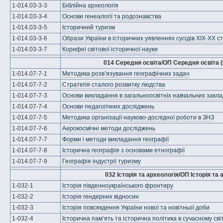
1-014.03-3-3
Біблійна археологія
1-014.03-3-4
Основи генеалогії та родознавства
1-014.03-3-5
Історичний туризм
1-014.03-3-6
Образи України в історичних уявленнях сусідів ХІХ-ХХ ст
1-014.03-3-7
Корифеї світової історичної науки
014 Середня освіта/ОП Середня освіта (
1-014.07-7-1
Методика розв’язування географічних задач
1-014.07-7-2
Стратегія сталого розвитку людства
1-014.07-7-3
Основи викладання в загальноосвітніх навчальних закл
1-014.07-7-4
Основи педагогічних досліджень
1-014.07-7-5
Методика організації науково-дослідної роботи в ЗНЗ
1-014.07-7-6
Аерокосмічні методи досліджень
1-014.07-7-7
Форми і методи викладання географії
1-014.07-7-8
Історична географія з основами етнографії
1-014.07-7-9
Географія індустрії туризму
032 Історія та археологія/ОП Історія та 
1-032-1
Історія південноукраїнського фронтиру
1-032-2
Історія гендерних відносин
1-032-3
Історія повсякдення України нової та новітньої доби
1-032-4
Історична пам’ять та історична політика в сучасному світ