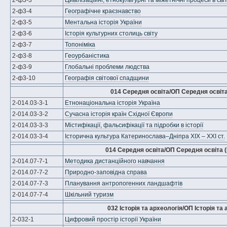
2-ф3-3
Цивілізаційні, етнокультурні та міжетнічні процеси в світ
2-ф3-4
Географічне краєзнавство
2-ф3-5
Ментальна історія України
2-ф3-6
Історія культурних столиць світу
2-ф3-7
Топоніміка
2-ф3-8
Геоурбаністика
2-ф3-9
Глобальні проблеми людства
2-ф3-10
Географія світової спадщини
014 Середня освіта/ОП Середня освіта 
2-014.03-3-1
Етнонаціональна історія Україна
2-014.03-3-2
Сучасна історія країн Східної Європи
2-014.03-3-3
Містифікації, фальсифікації та підробки в історії
2-014.03-3-4
Історична культура Катеринослава–Дніпра XIX – ХХІ ст.
014 Середня освіта/ОП Середня освіта (
2-014.07-7-1
Методика дистанційного навчання
2-014.07-7-2
Природно-заповідна справа
2-014.07-7-3
Планування антропогенних ландшафтів
2-014.07-7-4
Шкільний туризм
032 Історія та археологія/ОП Історія та
2-032-1
Цифровий простір історії України