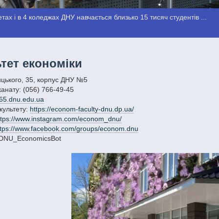
тах і в 4 коледжах ДНУ навчається близько 15 тисяч студентів ...
тет економіки
ицького, 35, корпус ДНУ №5
анату: (056) 766-49-45
65.dnu.edu.ua
культету:
https://econom-faculty-dnu.dp.ua/
ttps://www.instagram.com/econom_dnu/
ttps://www.facebook.com/groups/econom.dnu
@DNU_EconomicsBot