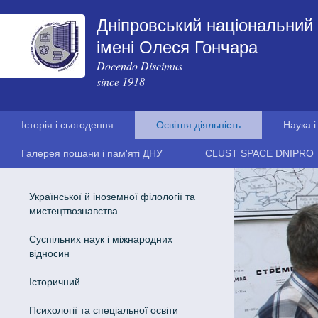
Дніпровський національний 
імені Олеся Гончара
Docendo Discimus
since 1918
Історія і сьогодення
Освітня діяльність
Наука і
Галерея пошани і пам'яті ДНУ
CLUST SPACE DNIPRO
Української й іноземної філології та
мистецтвознавства
Cуспільних наук і міжнародних
відносин
Історичний
Психології та спеціальної освіти