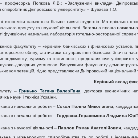
у» професорка Попкова Л.В.; «Заслужений викладач Дніпровсь
співробітник Дніпровського університету» – Шуваєва Т.О.
ті економіки навчається більше тисячі студентів. Матеріально-те
чального процесу та наукової діяльності. Загальна площа навчаль
і функціонує навчальна лабораторія готельно-ресторанної справи 
ників факультету – керівники банківських і фінансових установ, пі
галтерського обліку, статистики та управління бізнесом. Значна ча
 менеджменту, туризму та гостинності, представляючи університет 
науково-дослідних установах. Випускники факультету демонструють
ьких компетенцій, гідно представляючи Дніпровський національний у
Керівний склад фа
льтету –
Гринько Тетяна Валеріївна
, докторка економічних на
ячка науки і техніки України.
екана з навчальної роботи –
Сокол Поліна Миколаївна
, кандидатк
екана з навчальної роботи –
Гордєєва-Герасимова Людмила Юрії
кана з наукової діяльності –
Павлов Роман Анатолійович
, кандид
екана з міжнародного співробітництва та по роботі з іноземни