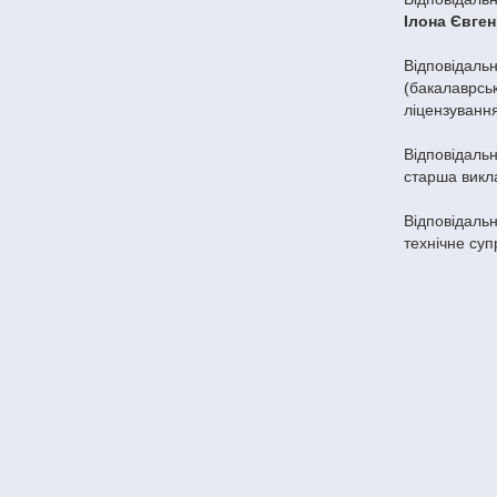
Ілона Євген
Відповідал
(бакалаврськ
ліцензуванн
Відповідальн
старша викл
Відповідальн
технічне су