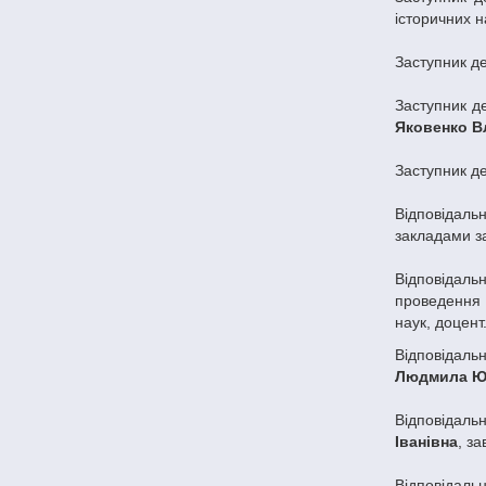
історичних н
Заступник де
Заступник д
Яковенко В
Заступник де
Відповідаль
закладами за
Відповідаль
проведення 
наук, доцент
Відповідаль
Людмила Ю
Відповідаль
Іванівна
, з
Відповідальн