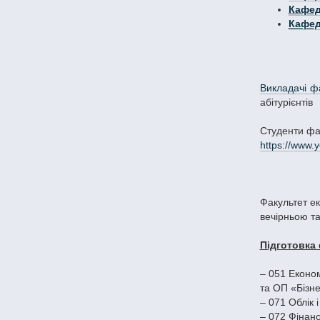
Кафед
Кафед
Викладачі ф
абітурієнтів
Студенти фа
https://www
Факультет ек
вечірньою т
Підготовка 
– 051 Еконо
та ОП «Бізне
– 071 Облік 
– 072 Фінанс