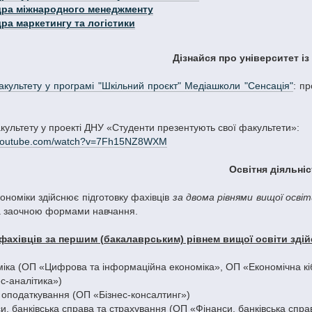
ра міжнародного менеджменту
ра маркетингу та логістики
Дізнайся про університет із
акультету у програмі "Шкільний проєкт" Медіашколи "Сенсація"
: п
культету у проекті ДНУ «Студенти презентують свої факультети»:
.youtube.com/watch?v=7Fh15NZ8WXM
Освітня діяльніс
ономіки здійснює підготовку фахівців
за двома рівнями вищої осві
а заочною формами навчання.
фахівців за першим (бакалаврським) рівнем вищої освіти зді
міка (ОП «Цифрова та інформаційна економіка», ОП «Економічна к
с-аналітика»)
і оподаткування (ОП «Бізнес-консалтинг»)
и, банківська справа та страхування (ОП «Фінанси, банківська спра