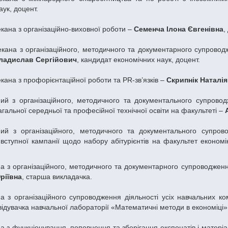
аук, доцент.
кана з організаційно-виховної роботи –
Семенча Ілона Євгенівна
,
екана з організаційного, методичного та документарного супровод
ладислав Сергійович
, кандидат економічних наук, доцент.
кана з профорієнтаційної роботи та PR-зв’язків –
Скрипнік Наталія
ний з організаційного, методичного та документального супровод
гальної середньої та професійної технічної освіти на факультеті –
ний з організаційного, методичного та документального супров
вступної кампанії щодо набору абітурієнтів на факультет економ
.
на з організаційного, методичного та документарного супроводжен
ріївна
, старша викладачка.
на з організаційного супроводження діяльності усіх навчальних 
авідувачка навчальної лабораторії «Математичні методи в економіці»
а з функціонування, поповнення та зберігання експонатів і матеріа