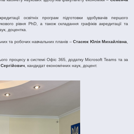
редитації освітніх програм підготовки здобувачів першого
наукового рівня PhD, а також складання графіків акредитації та
аук, доцентка.
льних та робочих навчальних планів –
Стасюк Юлія Михайлівна
,
ього процесу в системі Офіс 365, додатку Microsoft Teams та за
 Сергійович
, кандидат економічних наук, доцент.