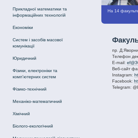
Прикладної математики та
На 14 факульте
інформаційних технологій
Економіки
Факуль
Систем і засобів масової
комунікації
пр. Д.Яворн
Телефон дек
Юридичний
E-mail:
ef@3
Веб-сайт фа
Фізики, електроніки та
Instagram:
h
комп'ютерних систем
Facebook:
h
Telegram: 
Фізико-технічний
Механіко-математичний
Хімічний
Біолого-екологічний