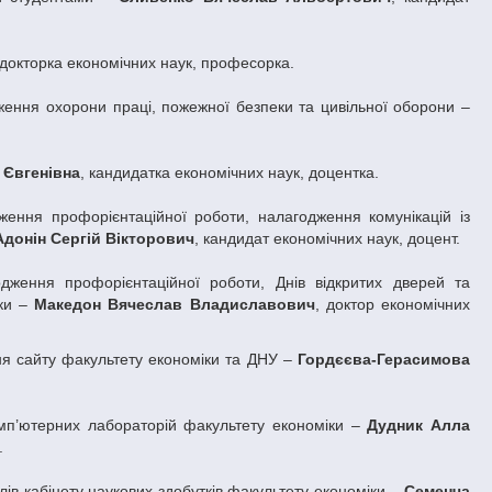
 докторка економічних наук, професорка.
ження охорони праці, пожежної безпеки та цивільної оборони –
 Євгенівна
, кандидатка економічних наук, доцентка.
ження профорієнтаційної роботи, налагодження комунікацій із
Адонін Сергій Вікторович
, кандидат економічних наук, доцент.
одження профорієнтаційної роботи, Днів відкритих дверей та
іки –
Македон Вячеслав Владиславович
, доктор економічних
ня сайту факультету економіки та ДНУ –
Гордєєва-Герасимова
комп’ютерних лабораторій факультету економіки –
Дудник Алла
.
лів кабінету наукових здобутків факультету економіки –
Семенча