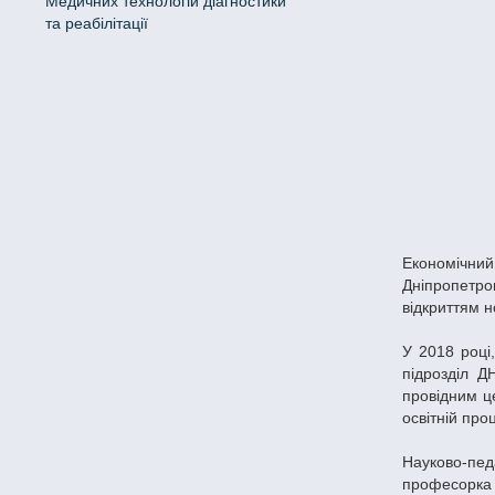
Медичних технологій діагностики
та реабілітації
Економічни
Дніпропетро
відкриттям 
У 2018 році
підрозділ Д
провідним це
освітній про
Науково-пед
професорка 