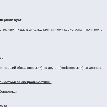
 перших вуст!
ро те, чим пишається факультет та чому користується попитом у
ть
ти
: перший (бакалаврський) та другий (магістерський) за денною,
йснюється за спеціальностями:
ібернетика»
ва та