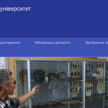
університет
 дослідження
Міжнародна діяльність
Здобувачам ос