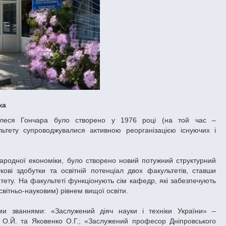
ка
і Олеся Гончара було створено у 1976 році (на той час –
льтету супроводжувалися активною реорганізацією існуючих і
ародної економіки, було створено новий потужний структурний
ові здобутки та освітній потенціал двох факультетів, ставши
итету. На факультеті функціонують сім кафедр, які забезпечують
світньо-науковим) рівнем вищої освіти.
ими званнями: «Заслужений діяч науки і техніки України» –
 О.Й. та Яковенко О.Г.; «Заслужений професор Дніпровського