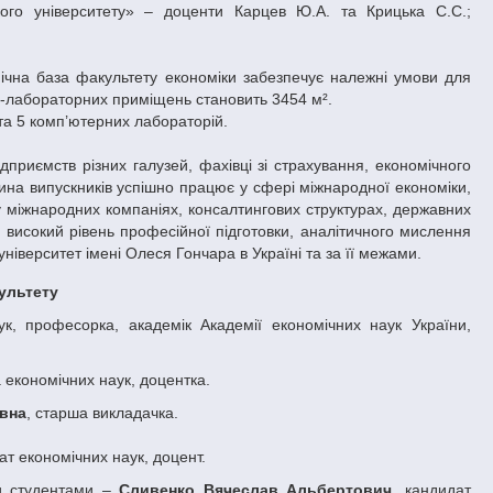
кого університету» – доценти Карцев Ю.А. та Крицька С.С.;
хнічна база факультету економіки забезпечує належні умови для
но-лабораторних приміщень становить 3454 м².
та 5 комп’ютерних лабораторій.
дприємств різних галузей, фахівці зі страхування, економічного
стина випускників успішно працює у сфері міжнародної економіки,
у міжнародних компаніях, консалтингових структурах, державних
 високий рівень професійної підготовки, аналітичного мислення
ніверситет імені Олеся Гончара в Україні та за її межами.
культету
ук, професорка, академік Академії економічних наук України,
а економічних наук, доцентка.
вна
, старша викладачка.
ат економічних наук, доцент.
ми студентами –
Сливенко Вячеслав Альбертович
, кандидат