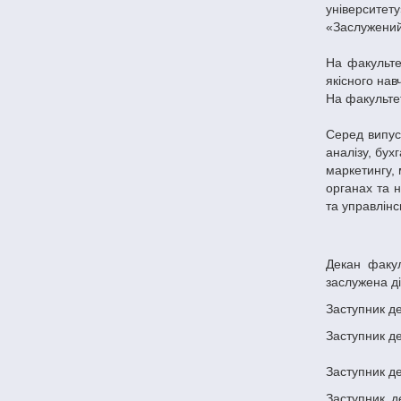
університет
«Заслужений 
На факульте
якісного нав
На факультет
Серед випуск
аналізу, бух
маркетингу,
органах та 
та управлінс
Декан факу
заслужена ді
Заступник д
Заступник д
Заступник де
Заступник д