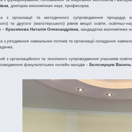
івна
, докторка економічних наук, професорка.
ьна з організації та методичного супроводження процедур ак
ого) та другого (магістерського) рівнів вищої освіти, освітньо-
я –
Краснікова Наталія Олександрівна
, кандидатка економічних н
а з узгодження навчальних потоків та організації складання навча
адачка.
ий з організаційного та технічного супроводження учасників освітн
проводження факультетських онлайн-заходів –
Бєлозерцев Василь