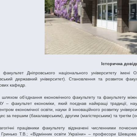
Історична довід
й факультет Дніпровського національного університету імен
вський державний університет). Становлення та розвиток факу
нових кафедр.
, шляхом об’єднання економічного факультету та факультету міжн
НУ – факультет економіки, який поєднав найкращі традиції, наук
нтром економічної освіти, науки й інноваційного розвитку універс
цес за першим (бакалаврським), другим (магістерським) та третім (о
агогічні працівники факультету відзначені численними почесн
Гринько Т.В.; «Відмінник освіти України» – професори Шевцова