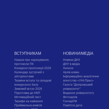
ВСТУПНИКАМ
НОВИНИ/МЕДІА
Накази про зарахування,
Новини ДНУ
протоколи ПК
ДНУ в медіа
Конкурсні пропозиції-2026
Анонси
Календар зустрічей з
Архів новин
абітурієнтами
Інформаційно-аналітичне
Терміни вступу та складові
агентство «УНІ-Прес»
конкурсного балу
Газета "Дніпровський
Зимовий вступ 2026
університет"
Підготовка до НМТ
Видання університету
Мотиваційний лист
Фотоархів
Тарифи на навчання
ГончарFM
Приймальна комісія
Пам'ятні дати