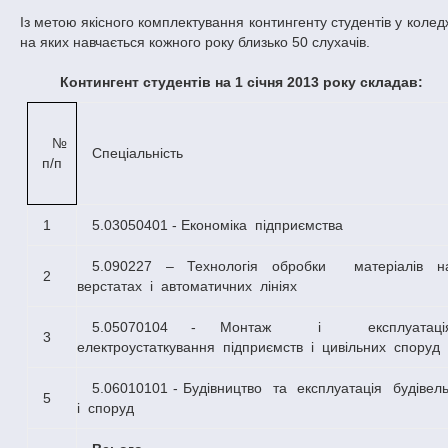
Із метою якісного комплектування контингенту студентів у коледжі
на яких навчається кожного року близько 50 слухачів.
Контингент студентів на 1 січня 2013 року складав:
№
Спеціальність
п/п
1
5.03050401 - Економіка підприємства
5.090227 – Технологія обробки матеріалів на
2
верстатах і автоматичних лініях
5.05070104 - Монтаж і експлуатація
3
електроустаткування підприємств і цивільних споруд
5.06010101 - Будівництво та експлуатація будівель
5
і споруд