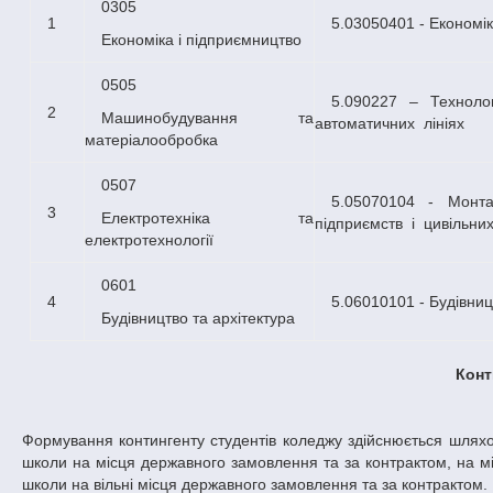
0305
1
5.03050401 - Економ
Економіка і підприємництво
0505
5.090227 – Технологія обробки матеріалів на верстатах і
2
Машинобудування та
автоматичних лініях
матеріалообробка
0507
5.05070104 - Монтаж і експлуатація електроустаткування
3
Електротехніка та
підприємств і цивільни
електротехнології
0601
4
5.06010101 - Будівн
Будівництво та архітектура
Конт
Формування контингенту студентів коледжу здійснюється шлях
школи на місця державного замовлення та за контрактом, на мі
школи на вільні місця державного замовлення та за контрактом.