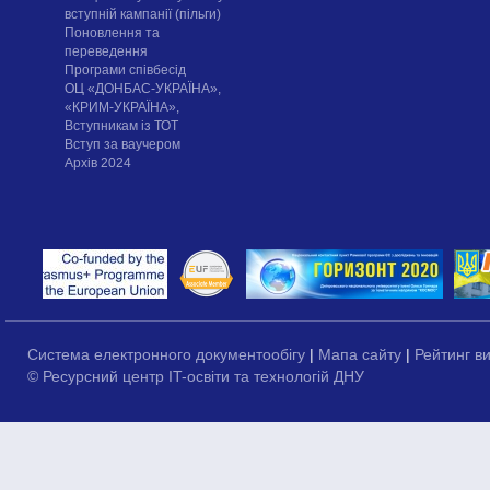
вступній кампанії (пільги)
Поновлення та
переведення
Програми співбесід
ОЦ «ДОНБАС-УКРАЇНА»,
«КРИМ-УКРАЇНА»,
Вступникам із ТОТ
Вступ за ваучером
Архів 2024
Система електронного документообігу
|
Мапа сайту
|
Рейтинг в
© Ресурсний центр IT-освіти та технологій ДНУ