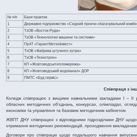
№ п/п
Бази практик
1
Державне підприємство «Східний гірничо-збагачувальний комбі
2
ТзОВ «Восток-Руда»
3
ТзОВ «Технологічні машини та системи»
4
ПрАТ «ГарантМетизІнвест»
5
ТзОВ «Фабрика штучного хутра»
6
ТзОВ «Технотрон»
7
КП «Жовтоводськтепломережа»
8
КП «Жовтоводський водоканал» ДОР
9
ПМТС «Буд сервіс»
Співпраця з 
Коледж співпрацює з вищими навчальними закладами І – ІІ рів
обласних методичних об’єднань, конкурсах, олімпіадах, огляд
економіки та управління та базовим методичним кабінетом.
ЖВПТ ДНУ співпрацює з відповідними підрозділами ДНУ щодо у
отримання методичних рекомендацій, проходження викладачам
Договори про співпрацю щодо подальшого навчання випускник