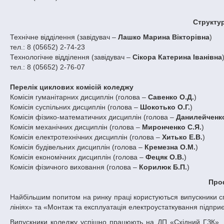
Структу
Технічне відділення (завідувач –
Лашко Марина Вікторівна
)
тел.: 8 (05652) 2-74-23
Технологічне відділення (завідувач –
Сікора Катерина Іванівна
тел.: 8 (05652) 2-76-07
Перелік циклових комісій коледжу
Комісія гуманітарних дисциплін (голова –
Савенко О.Д.
)
Комісія суспільних дисциплін (голова –
Шокотько О.Г.
)
Комісія фізико-математичних дисциплін (голова –
Данилейченко
Комісія механічних дисциплін (голова –
Миронченко С.Я.
)
Комісія електротехнічних дисциплін (голова –
Хитько Е.В.
)
Комісія будівельних дисциплін (голова –
Кремезна О.М.
)
Комісія економічних дисциплін (голова –
Фецяк О.В.
)
Комісія фізичного виховання (голова –
Корилюк Б.П.
)
Пр
Найбільшим попитом на ринку праці користуються випускники сп
лініях» та «Монтаж та експлуатація електроустаткування підпри
Випускники коледжу успішно працюють на ДП «Східний ГЗК», 