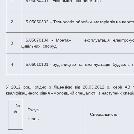
1
5.03050401 - Економіка підприємства
2
5.05050302 – Технологія обробки матеріалів на верс
5.05070104 - Монтаж і експлуатація електро-устаткування підприємств і
3
цивільних споруд
4
5.06010101 - Будівництво та експлуатація будівель 
У 2012 році, згідно з Ліцензією від
20.03.2012 р. серії АВ
кваліфікаційного рівня «молодший спеціаліст» з наступних спеці
№
Галузь
п/п
Спеціальність
знань