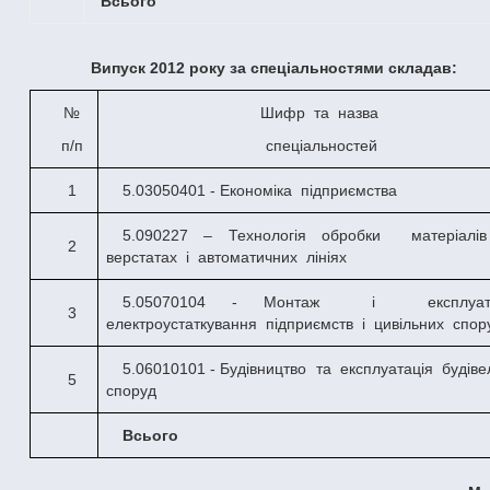
Всього
Випуск 2012 року за спеціальностями складав:
№
Шифр
та
назва
п/п
спеціальностей
1
5.03050401 - Економіка
підприємства
5.090227 – Технологія обробки
матеріалі
2
верстатах
і
автоматичних
лініях
5.05070104 - Монтаж
і
експлуат
3
електроустаткування
підприємств
і
цивільних
спор
5.06010101 - Будівництво
та
експлуатація
будіве
5
споруд
Всього