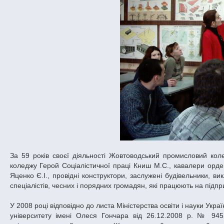
За 59 років своєї діяльності Жовтоводський промисловий кол
коледжу Герой Соціалістичної праці Книш М.С., кавалери орде
Яценко Є.І., провідні конструктори, заслужені будівельники, ви
спеціалістів, чесних і порядних громадян, які працюють на підп
У 2008 році відповідно до листа Міністерства освіти і науки Укр
університету імені Олеся Гончара від 26.12.2008 р. № 945