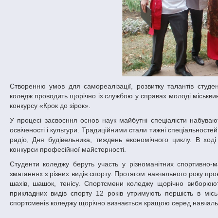
Створенню умов для самореалізації, розвитку талантів студен
коледж проводить щорічно із службою у справах молоді міськви
конкурсу «Крок до зірок».
У процесі засвоєння основ наук майбутні спеціалісти набувают
освіченості і культури. Традиційними стали тижні спеціальност
радіо, Дня будівельника, тиждень економічного циклу. В ході 
конкурси професійної майстерності.
Студенти коледжу беруть участь у різноманітних спортивно-м
змаганнях з різних видів спорту. Протягом навчального року про
шахів, шашок, тенісу. Спортсмени коледжу щорічно виборюют
прикладних видів спорту 12 років утримують першість в мі
спортсменів коледжу щорічно визнається кращою серед навчальн