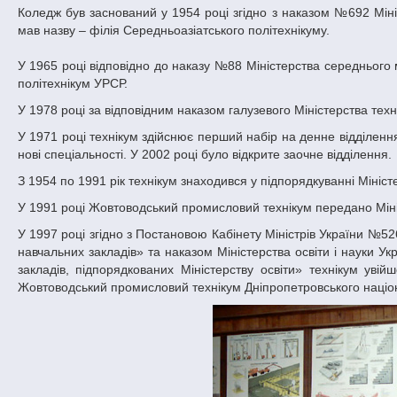
Коледж був заснований у 1954 році згідно з наказом №692 Міні
мав назву – філія Середньоазіатського політехнікуму.
У 1965 році відповідно до наказу №88 Міністерства середньог
політехнікум УРСР.
У 1978 році за відповідним наказом галузевого Міністерства тех
У 1971 році технікум здійснює перший набір на денне відділенн
нові спеціальності. У 2002 році було відкрите заочне відділення.
З 1954 по 1991 рік технікум знаходився у підпорядкуванні Міні
У 1991 році Жовтоводський промисловий технікум передано Мініст
У 1997 році згідно з Постановою Кабінету Міністрів України №5
навчальних закладів» та наказом Міністерства освіти і науки 
закладів, підпорядкованих Міністерству освіти» технікум увій
Жовтоводський промисловий технікум Дніпропетровського націон