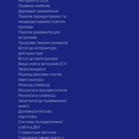
Абітурієнту-2026
Правила прийому
Державне замовлення
Перелік (акредитованих та
неакредитованих) освітніх
програм
Перелік документів для
вступників
Програми творчих конкурсiв
Вступ до аспірантури,
докторантури
Вступ до магістратури
Вища освіта ветеранів ЗСУ
Творчі конкурси
Розклад фахових іспитів
(магістратура)
Розклад співбесід
Результати фахових іспитів
Результати співбесід
Запитання до приймальної
комісії
Доуніверситетська
підготовка
Система післядипломної
освіти в ДНУ
Cтудентське містечко
Спеціальні умови участі у