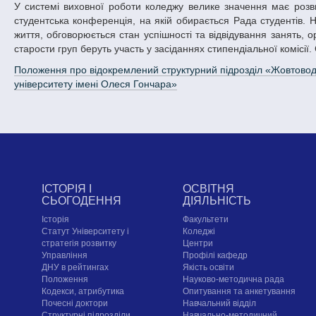
У системі виховної роботи коледжу велике значення має роз
студентська конференція, на якій обирається Рада студентів. Н
життя, обговорюється стан успішності та відвідування занять, о
старости груп беруть участь у засіданнях стипендіальної комісії
Положення про відокремлений структурний підрозділ «Жовтово
університету імені Олеся Гончара»
ІСТОРІЯ І
ОСВІТНЯ
СЬОГОДЕННЯ
ДІЯЛЬНІСТЬ
Історія
Факультети
Статут Університету і
Коледжі
стратегія розвитку
Центри
Управління
Профілі кафедр
ДНУ в рейтингах
Якість освіти
Положення
Науково-методична рада
Кодекси, атрибутика
Опитування та анкетування
Почесні доктори
Навчальний відділ
Структурні підрозділи
Навчально-методичний