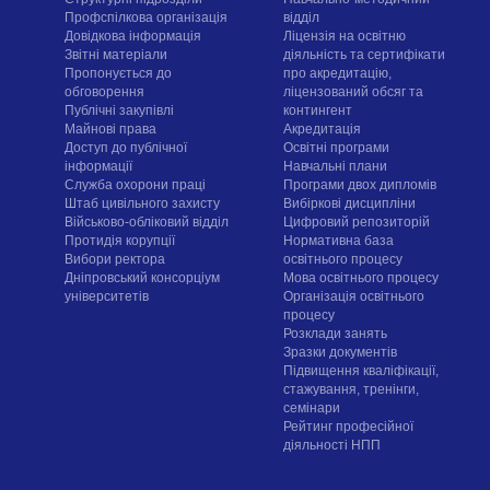
Профспілкова організація
відділ
Довідкова інформація
Ліцензія на освітню
Звітні матеріали
діяльність та сертифікати
Пропонується до
про акредитацію,
обговорення
ліцензований обсяг та
Публічні закупівлі
контингент
Майнові права
Акредитація
Доступ до публічної
Освітні програми
інформації
Навчальні плани
Служба охорони праці
Програми двох дипломів
Штаб цивільного захисту
Вибіркові дисципліни
Військово-обліковий відділ
Цифровий репозиторій
Протидія корупції
Нормативна база
Вибори ректора
освітнього процесу
Дніпровський консорціум
Мова освітнього процесу
університетів
Організація освітнього
процесу
Розклади занять
Зразки документів
Підвищення кваліфікації,
стажування, тренінги,
семінари
Рейтинг професійної
діяльності НПП