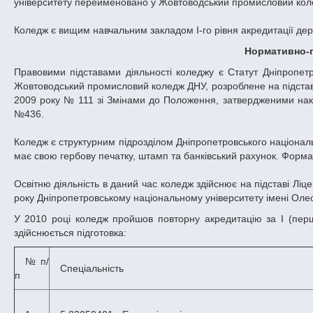
університету перейменовано у Жовтоводський промисловий коле
Коледж є вищим навчальним закладом I-го рівня акредитації де
Нормативно-
Правовими підставами діяльності коледжу є Статут Дніпропет
Жовтоводський промисловий коледж ДНУ, розроблене на підстав
2009 року № 111 зі Змінами до Положення, затвердженими нака
№436.
Коледж є структурним підрозділом Дніпропетровського національ
має свою гербову печатку, штамп та банківський рахунок. Форма
Освітню діяльність в даний час коледж здійснює на підставі Ліце
року Дніпропетровському національному університету імені Оле
У 2010 році коледж пройшов повторну акредитацію за I (пер
здійснюється підготовка:
№ п/
Спеціальність
п