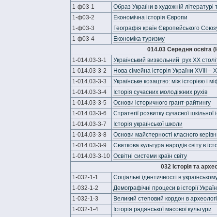
1-ф03-1
Образ України в художній літературі 
1-ф03-2
Економічна історія Європи
1-ф03-3
Географія країн Європейського Союз
1-ф03-4
Економіка туризму
014.03 Середня освіта (І
1-014.03-3-1
Український визвольний рух ХХ столі
1-014.03-3-2
Нова сімейна історія України XVIII – Х
1-014.03-3-3
Українське козацтво: між історією і м
1-014.03-3-4
Історія сучасних молодіжних рухів
1-014.03-3-5
Основи історичного грант-райтингу
1-014.03-3-6
Стратегії розвитку сучасної шкільної 
1-014.03-3-7
Історія української школи
1-014.03-3-8
Основи майстерності класного керівн
1-014.03-3-9
Святкова культура народів світу в іс
1-014.03-3-10
Освітні системи країн світу
032 Історія та архе
1-032-1-1
Соціальні ідентичності в українському 
1-032-1-2
Демографічні процеси в історії Украї
1-032-1-3
Великий степовий кордон в археологічн
1-032-1-4
Історія радянської масової культури