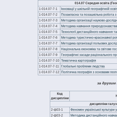
014.07 Середня освіта (Гео
1-014.07-7-1
Інновації у шкільній географічній освіт
1-014.07-7-2
Позакласна та позашкільна робота з 
1-014.07-7-3
Методика організації науково-дослід
1-014.07-7-4
Методика навчання природознавств
1-014.07-7-5
Технології дистанційного навчання т
1-014.07-7-6
Методика туристично-краєзнавчої ро
1-014.07-7-7
Методика організації польових дослі
1-014.07-7-8
Національна економіка та світове гос
1-014.07-7-9
Географічні засади раціонального п
1-014.07-7-10
Тематична картографія
1-014.07-7-11
Глобальні проблеми людства
1-014.07-7-12
Політична географія з основами геоп
за другим
Код
дисципліни
дисципліни галу
2-ф03-1
Феномен української культури у
2-ф03-2
Методика дистанційного навча