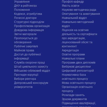
Управління
Профілі кафедр
ДНУ в рейтингах
Якість освіти
Положення
Науково-методична рада
Кодекси, атрибутика
Опитування та анкетування
Почесні доктори
Навчальний відділ
Структурні підрозділи
Навчально-методичний
Профспілкова організація
відділ
Довідкова інформація
Ліцензія на освітню
Звітні матеріали
діяльність та сертифікати
Пропонується до
про акредитацію,
обговорення
ліцензований обсяг та
Публічні закупівлі
контингент
Майнові права
Акредитація
Доступ до публічної
Освітні програми
інформації
Навчальні плани
Служба охорони праці
Програми двох дипломів
Штаб цивільного захисту
Вибіркові дисципліни
Військово-обліковий відділ
Цифровий репозиторій
Протидія корупції
Нормативна база
Вибори ректора
освітнього процесу
Дніпровський консорціум
Мова освітнього процесу
університетів
Організація освітнього
процесу
Розклади занять
Зразки документів
Підвищення кваліфікації,