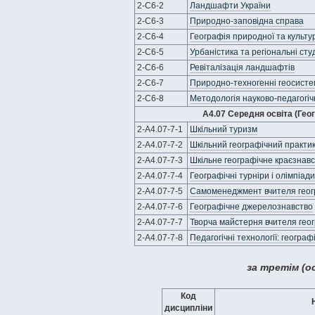
2-С6-2
Ландшафти України
2-С6-3
Природно-заповідна справа
2-С6-4
Географія природної та культ
2-С6-5
Урбаністика та регіональні студ
2-С6-6
Ревіталізація ландшафтів
2-С6-7
Природно-техногенні геосист
2-С6-8
Методологія науково-педагогі
А4.07 Середня освіта (Гео
2-А4.07-7-1
Шкільний туризм
2-А4.07-7-2
Шкільний географічний практи
2-А4.07-7-3
Шкільне географічне краєзнав
2-А4.07-7-4
Географічні турніри і олімпіади
2-А4.07-7-5
Самоменеджмент вчителя геог
2-А4.07-7-6
Географічне джерелознавство
2-А4.07-7-7
Творча майстерня вчителя геог
2-А4.07-7-8
Педагогічні технології: географ
з
а третім (о
Код
дисципліни