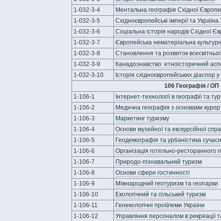
1-032-3-4
Ментальна географія Східної Європи:
1-032-3-5
Східноєвропейські імперії та Україна Х
1-032-3-6
Соціальна історія народів Східної Є
1-032-3-7
Європейська нематеріальна культур
1-032-3-8
Становлення та розвиток всесвітньої 
1-032-3-9
Канадознавство: етноісторичний асп
1-032-3-10
Історія східноєвропейських діаспор у
106 Географія / ОП
1-106-1
Інтернет-технології в географії та ту
1-106-2
Медична географія з основами курорт
1-106-3
Маркетинг туризму
1-106-4
Основи музейної та екскурсійної спр
1-106-5
Геодемографія та урбаністика сучасн
1-106-6
Організація готельно-ресторанного 
1-106-7
Природо-пізнавальний туризм
1-106-8
Основи сфери гостинності
1-106-9
Міжнародний геотуризм та геопарки
1-106-10
Екологічний та сільський туризм
1-106-11
Геоекологічні проблеми України
1-106-12
Управління персоналом в рекреації т