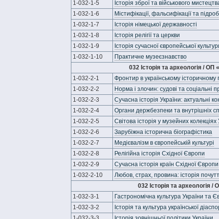
1-032-1-5
Історія зброї та військового мистецтв
1-032-1-6
Містифікації, фальсифікації та підробк
1-032-1-7
Історія німецької державності
1-032-1-8
Історія релігії та церкви
1-032-1-9
Історія сучасної європейської культур
1-032-1-10
Практичне музеєзнавство
032 Історія та археологія / ОП
1-032-2-1
Фронтир в українському історичному 
1-032-2-2
Норма і злочин: судові та соціальні пр
1-032-2-3
Сучасна історія України: актуальні к
1-032-2-4
Органи держбезпеки та внутрішніх спра
1-032-2-5
Світова історія у музейних колекціях
1-032-2-6
Зарубіжна історична біографістика
1-032-2-7
Медієвалізм в європейській культурі
1-032-2-8
Релігійна історія Східної Європи
1-032-2-9
Сучасна історія країн Східної Європи
1-032-2-10
Любов, страх, провина: історія почутт
032 Історія та археологія /
1-032-3-1
Гастрономічна культура України та Єв
1-032-3-2
Історія та культура української діасп
1-032-3-3
Історія зовнішньої політики України