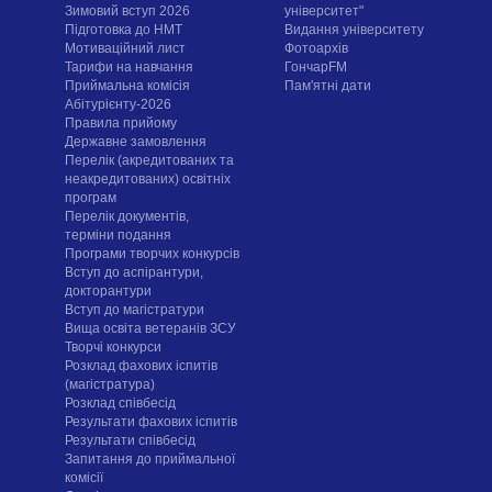
Зимовий вступ 2026
університет"
Підготовка до НМТ
Видання університету
Мотиваційний лист
Фотоархів
Тарифи на навчання
ГончарFM
Приймальна комісія
Пам'ятні дати
Абітурієнту-2026
Правила прийому
Державне замовлення
Перелік (акредитованих та
неакредитованих) освітніх
програм
Перелік документів,
терміни подання
Програми творчих конкурсiв
Вступ до аспірантури,
докторантури
Вступ до магістратури
Вища освіта ветеранів ЗСУ
Творчі конкурси
Розклад фахових іспитів
(магістратура)
Розклад співбесід
Результати фахових іспитів
Результати співбесід
Запитання до приймальної
комісії