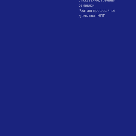
стажування, тренінги,
семінари
Рейтинг професійної
діяльності НПП