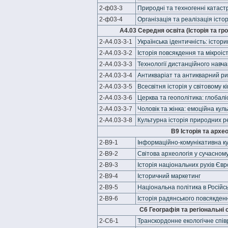
2-ф03-3
Природні та техногенні катаст
2-ф03-4
Організація та реалізація істо
А4.03 Середня освіта (Історія та гр
2-А4.03-3-1
Українська ідентичність: істор
2-А4.03-3-2
Історія повсякдення та мікроіс
2-А4.03-3-3
Технології дистанційного навча
2-А4.03-3-4
Антикваріат та антикварний р
2-А4.03-3-5
Всесвітня історія у світовому 
2-А4.03-3-6
Церква та геополітика: глобаліс
2-А4.03-3-7
Чоловік та жінка: емоційна куль
2-А4.03-3-8
Культурна історія природних р
В9 Історія та архе
2-В9-1
Інформаційно-комунікативна ку
2-В9-2
Світова археологія у сучасному
2-В9-3
Історія національних рухів Євр
2-В9-4
Історичний маркетинг
2-В9-5
Національна політика в Російсь
2-В9-6
Історія радянського повсякден
С6 Географія та регіональні с
2-С6-1
Транскордонне екологічне спів