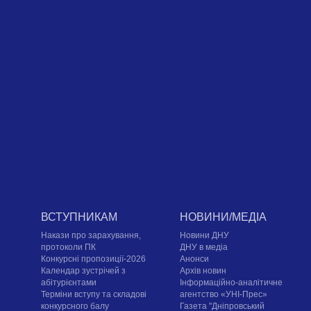
ВСТУПНИКАМ
НОВИНИ/МЕДІА
Накази про зарахування,
Новини ДНУ
протоколи ПК
ДНУ в медіа
Конкурсні пропозиції-2026
Анонси
Календар зустрічей з
Архів новин
абітурієнтами
Інформаційно-аналітичне
Терміни вступу та складові
агентство «УНІ-Прес»
конкурсного балу
Газета "Дніпровський