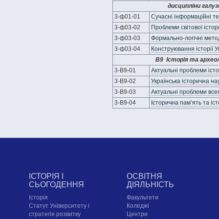
дисципліни галу
3-ф01-01
Сучасні інформаційні те
3-ф03-02
Проблеми світової істор
3-ф03-03
Формально-логічні мето
3-ф03-04
Конструювання історії У
В9 Історія та археол
3-B9-01
Актуальні проблеми істо
3-B9-02
Українська історична нау
3-B9-03
Актуальні проблеми всесв
3-B9-04
Історична пам’ять та іс
ІСТОРІЯ І
ОСВІТНЯ
СЬОГОДЕННЯ
ДІЯЛЬНІСТЬ
Історія
Факультети
Статут Університету і
Коледжі
стратегія розвитку
Центри