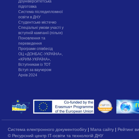
Доуніверситетська
підготовка
Система післядипломної
освіти в ДНУ
Cтудентське містечко
Спеціальні умови участі у
вступній кампанії (пільги)
Поновлення та
переведення
Програми співбесід
ОЦ «ДОНБАС-УКРАЇНА»,
«КРИМ-УКРАЇНА»,
Вступникам із ТОТ
Вступ за ваучером
Архів 2024
Система електронного документообігу
|
Мапа сайту
|
Рейтинг в
© Ресурсний центр IT-освіти та технологій ДНУ