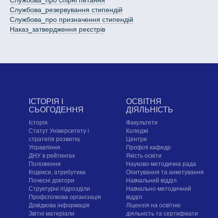
Службова_про спірні питання
Службова_резервування стипендій
Службова_про призначення стипендій
Наказ_затвердження реєстрів
ІСТОРІЯ І
ОСВІТНЯ
СЬОГОДЕННЯ
ДІЯЛЬНІСТЬ
Історія
Факультети
Статут Університету і
Коледжі
стратегія розвитку
Центри
Управління
Профілі кафедр
ДНУ в рейтингах
Якість освіти
Положення
Науково-методична рада
Кодекси, атрибутика
Опитування та анкетування
Почесні доктори
Навчальний відділ
Структурні підрозділи
Навчально-методичний
Профспілкова організація
відділ
Довідкова інформація
Ліцензія на освітню
Звітні матеріали
діяльність та сертифікати