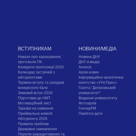
ВСТУПНИКАМ
НОВИНИ/МЕДІА
Накази про зарахування,
Новини ДНУ
протоколи ПК
ДНУ в медіа
Конкурсні пропозиції-2026
Анонси
Календар зустрічей з
Архів новин
абітурієнтами
Інформаційно-аналітичне
Терміни вступу та складові
агентство «УНІ-Прес»
конкурсного балу
Газета "Дніпровський
Зимовий вступ 2026
університет"
Підготовка до НМТ
Видання університету
Мотиваційний лист
Фотоархів
Тарифи на навчання
ГончарFM
Приймальна комісія
Пам'ятні дати
Абітурієнту-2026
Правила прийому
Державне замовлення
Перелік (акредитованих та