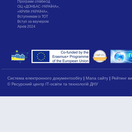
Програми співбесід
ОЦ «ДОНБАС-УКРАЇНА»,
«КРИМ-УКРАЇНА»,
Вступникам із ТОТ
Вступ за ваучером
Архів 2024
Система електронного документообігу
|
Мапа сайту
|
Рейтинг в
© Ресурсний центр IT-освіти та технологій ДНУ