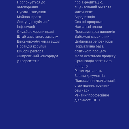
Пропонується до
про акредитацію,
обговорення
ліцензований обсяг та
Публічні закупівлі
контингент
Майнові права
Акредитація
Доступ до публічної
Освітні програми
інформації
Навчальні плани
Служба охорони праці
Програми двох дипломів
Штаб цивільного захисту
Вибіркові дисципліни
Військово-обліковий відділ
Цифровий репозиторій
Протидія корупції
Нормативна база
Вибори ректора
освітнього процесу
Дніпровський консорціум
Мова освітнього процесу
університетів
Організація освітнього
процесу
Розклади занять
Зразки документів
Підвищення кваліфікації,
стажування, тренінги,
семінари
Рейтинг професійної
діяльності НПП