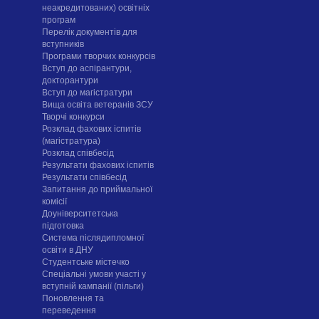
неакредитованих) освітніх
програм
Перелік документів для
вступників
Програми творчих конкурсiв
Вступ до аспірантури,
докторантури
Вступ до магістратури
Вища освіта ветеранів ЗСУ
Творчі конкурси
Розклад фахових іспитів
(магістратура)
Розклад співбесід
Результати фахових іспитів
Результати співбесід
Запитання до приймальної
комісії
Доуніверситетська
підготовка
Система післядипломної
освіти в ДНУ
Cтудентське містечко
Спеціальні умови участі у
вступній кампанії (пільги)
Поновлення та
переведення