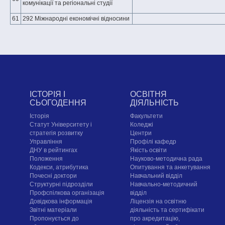
комунікації та регіональні студії
61
292 Міжнародні економічні відносини
ІСТОРІЯ І
ОСВІТНЯ
СЬОГОДЕННЯ
ДІЯЛЬНІСТЬ
Історія
Факультети
Статут Університету і
Коледжі
стратегія розвитку
Центри
Управління
Профілі кафедр
ДНУ в рейтингах
Якість освіти
Положення
Науково-методична рада
Кодекси, атрибутика
Опитування та анкетування
Почесні доктори
Навчальний відділ
Структурні підрозділи
Навчально-методичний
Профспілкова організація
відділ
Довідкова інформація
Ліцензія на освітню
Звітні матеріали
діяльність та сертифікати
Пропонується до
про акредитацію,