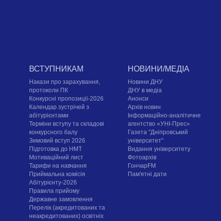
ВСТУПНИКАМ
НОВИНИ/МЕДІА
Накази про зарахування,
Новини ДНУ
протоколи ПК
ДНУ в медіа
Конкурсні пропозиції-2026
Анонси
Календар зустрічей з
Архів новин
абітурієнтами
Інформаційно-аналітичне
Терміни вступу та складові
агентство «УНІ-Прес»
конкурсного балу
Газета "Дніпровський
Зимовий вступ 2026
університет"
Підготовка до НМТ
Видання університету
Мотиваційний лист
Фотоархів
Тарифи на навчання
ГончарFM
Приймальна комісія
Пам'ятні дати
Абітурієнту-2026
Правила прийому
Державне замовлення
Перелік (акредитованих та
неакредитованих) освітніх