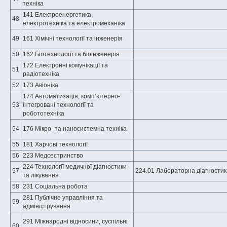
техніка
141 Електроенергетика,
48
електротехніка та електромеханіка
49
161 Хімічні технології та інженерія
50
162 Біотехнології та біоінженерія
172 Електронні комунікації та
51
радіотехніка
52
173 Авіоніка
174 Автоматизація, комп’ютерно-
53
інтегровані технології та
робототехніка
54
176 Мікро- та наносистемна техніка
55
181 Харчові технології
56
223 Медсестринство
224 Технології медичної діагностики
57
224.01 Лабораторна діагностик
та лікування
58
231 Соціальна робота
281 Публічне управління та
59
адміністрування
291 Міжнародні відносини, суспільні
60