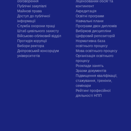
обговорення
ліцензований обсяг та
Публічні закупівлі
контингент
Майнові права
Акредитація
Доступ до публічної
Освітні програми
інформації
Навчальні плани
Служба охорони праці
Програми двох дипломів
Штаб цивільного захисту
Вибіркові дисципліни
Військово-обліковий відділ
Цифровий репозиторій
Протидія корупції
Нормативна база
Вибори ректора
освітнього процесу
Дніпровський консорціум
Мова освітнього процесу
університетів
Організація освітнього
процесу
Розклади занять
Зразки документів
Підвищення кваліфікації,
стажування, тренінги,
семінари
Рейтинг професійної
діяльності НПП