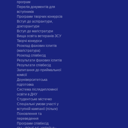
програм
Перелік документів для
вступників
Програми творчих конкурсiв
Вступ до аспірантури,
докторантури
Вступ до магістратури
Вища освіта ветеранів ЗСУ
Творчі конкурси
Розклад фахових іспитів
(магістратура)
Розклад співбесід
Результати фахових іспитів
Результати співбесід
Запитання до приймальної
комісії
Доуніверситетська
підготовка
Система післядипломної
освіти в ДНУ
Cтудентське містечко
Спеціальні умови участі у
вступній кампанії (пільги)
Поновлення та
переведення
Програми співбесід