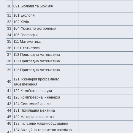
30
091 Біологія та біохімія
31
101 Екологія
32
102 Хімія
33
104 Фізика та астрономія
34
106 Географія
35
111 Математика
36
112 Статистика
37
113 Прикладна математика
38
113 Прикладна математика
39
113 Прикладна математика
121 Інженерія програмного
40
забезпечення
41
122 Комп’ютерні науки
42
123 Комп’ютерна інженерія
43
124 Системний аналіз
44
131 Прикладна механіка
45
132 Матеріалознавство
46
133 Галузеве машинобудування
134 Авіаційна та ракетно-космічна
47