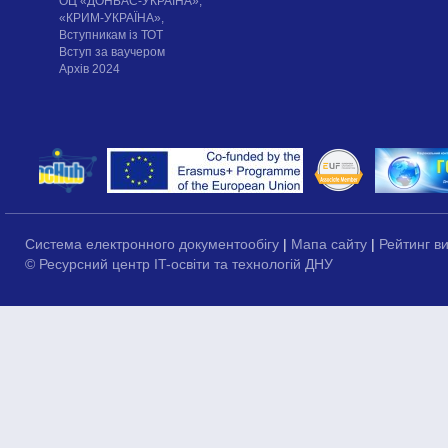
ОЦ «ДОНБАС-УКРАЇНА»,
«КРИМ-УКРАЇНА»,
Вступникам із ТОТ
Вступ за ваучером
Архів 2024
Система електронного документообігу
|
Мапа сайту
|
Рейтинг в
© Ресурсний центр IT-освіти та технологій ДНУ