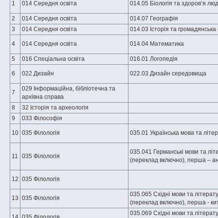
1
014 Середня освіта
014.05 Біологія та здоров’я лю
2
014 Середня освіта
014.07 Географія
3
014 Середня освіта
014.03 Історія та громадянська 
4
014 Середня освіта
014.04 Математика
5
016 Спеціальна освіта
016.01 Логопедія
6
022 Дизайн
022.03 Дизайн середовища
029 Інформаційна, бібліотечна та
7
архівна справа
8
32 Історія та археологія
9
033 Філософія
10
035 Філологія
035.01 Українська мова та літе
035.041 Германські мови та літ
11
035 Філологія
(переклад включно), перша – ан
12
035 Філологія
035.065 Східні мови та літерат
13
035 Філологія
(переклад включно), перша - ки
035.069 Східні мови та літерат
14
035 Філологія