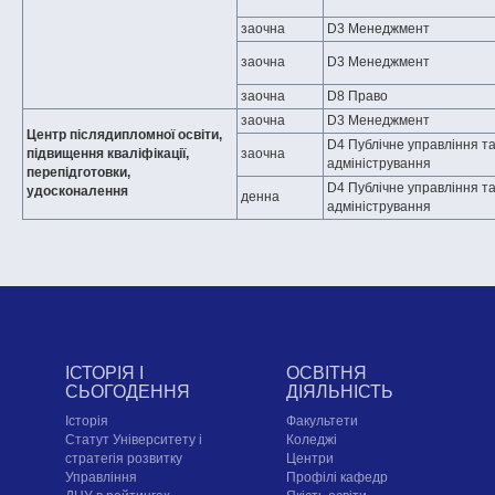
заочна
D3 Менеджмент
заочна
D3 Менеджмент
заочна
D8 Право
заочна
D3 Менеджмент
Центр післядипломної освіти,
D4 Публічне управління т
підвищення кваліфікації,
заочна
адміністрування
перепідготовки,
D4 Публічне управління т
удосконалення
денна
адміністрування
ІСТОРІЯ І
ОСВІТНЯ
СЬОГОДЕННЯ
ДІЯЛЬНІСТЬ
Історія
Факультети
Статут Університету і
Коледжі
стратегія розвитку
Центри
Управління
Профілі кафедр