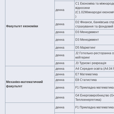
С1 Економіка та міжнародн
відносини
денна
(C1.02Міжнародні економі
)
D2 Фінанси, банківська сп
денна
Факультет економіки
страхування та фондовий
денна
D3 Менеджмент
денна
D3 Менеджмент
денна
D5 Маркетинг
J2 Готельно-ресторанна с
денна
кейтеринг
денна
J3 Туризм і рекреація
денна
A4 Середня освіта (A4.04
денна
E7 Математика
денна
E8 Статистика
Механіко-математичний
факультет
денна
F1 Прикладна математика
G4 Енерговиробництво (G
денна
Теплоенергетика)
денна
F1 Прикладна математика