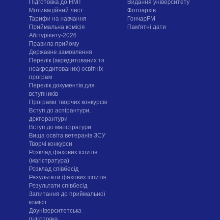
Підготовка до НМТ
Видання університету
Мотиваційний лист
Фотоархів
Тарифи на навчання
ГончарFM
Приймальна комісія
Пам'ятні дати
Абітурієнту-2026
Правила прийому
Державне замовлення
Перелік (акредитованих та
неакредитованих) освітніх
програм
Перелік документів для
вступників
Програми творчих конкурсiв
Вступ до аспірантури,
докторантури
Вступ до магістратури
Вища освіта ветеранів ЗСУ
Творчі конкурси
Розклад фахових іспитів
(магістратура)
Розклад співбесід
Результати фахових іспитів
Результати співбесід
Запитання до приймальної
комісії
Доуніверситетська
підготовка