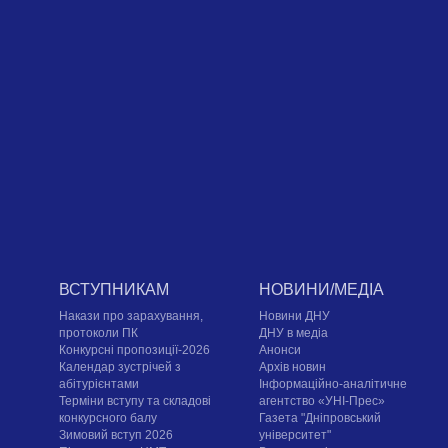
ВСТУПНИКАМ
НОВИНИ/МЕДІА
Накази про зарахування,
Новини ДНУ
протоколи ПК
ДНУ в медіа
Конкурсні пропозиції-2026
Анонси
Календар зустрічей з
Архів новин
абітурієнтами
Інформаційно-аналітичне
Терміни вступу та складові
агентство «УНІ-Прес»
конкурсного балу
Газета "Дніпровський
Зимовий вступ 2026
університет"