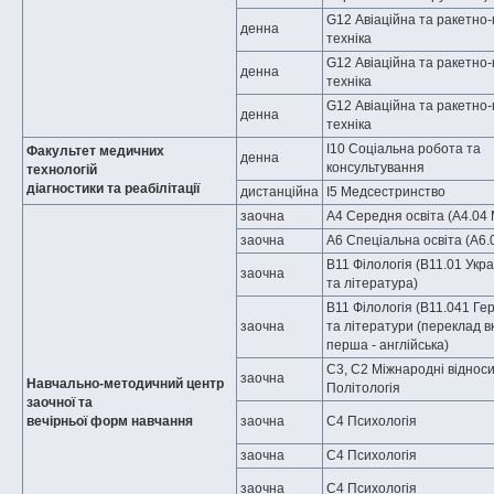
G12 Авіаційна та ракетно-
денна
техніка
G12 Авіаційна та ракетно-
денна
техніка
G12 Авіаційна та ракетно-
денна
техніка
І10 Соціальна робота та
Факультет медичних
денна
консультування
технологій
діагностики та реабілітації
дистанційна
І5 Медсестринство
заочна
A4 Середня освіта (A4.04
заочна
А6 Спеціальна освіта (A6.
В11 Філологія (B11.01 Укр
заочна
та література)
B11 Філологія (В11.041 Ге
заочна
та літератури (переклад в
перша - англійська)
C3, С2 Міжнародні відноси
заочна
Навчально-методичний центр
Політологія
заочної та
вечірньої форм навчання
заочна
С4 Психологія
заочна
С4 Психологія
заочна
С4 Психологія