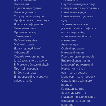
ДНУ в рейтингах
Якість освіти
Положення
Науково-методична рада
Кодекси, атрибутика
Опитування та анкетування
Почесні доктори
Навчальний відділ
Структурні підрозділи
Навчально-методичний
Профспілкова організація
відділ
Довідкова інформація
Ліцензія на освітню
Звітні матеріали
діяльність та сертифікати
Пропонується до
про акредитацію,
обговорення
ліцензований обсяг та
Публічні закупівлі
контингент
Майнові права
Акредитація
Доступ до публічної
Освітні програми
інформації
Навчальні плани
Служба охорони праці
Програми двох дипломів
Штаб цивільного захисту
Вибіркові дисципліни
Військово-обліковий відділ
Цифровий репозиторій
Протидія корупції
Нормативна база
Вибори ректора
освітнього процесу
Дніпровський консорціум
Мова освітнього процесу
університетів
Організація освітнього
процесу
Розклади занять
Зразки документів
Підвищення кваліфікації,
стажування, тренінги,
семінари