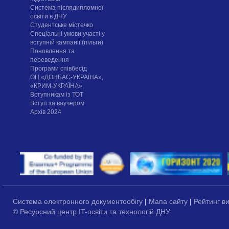
Система післядипломної
освіти в ДНУ
Cтудентське містечко
Спеціальні умови участі у
вступній кампанії (пільги)
Поновлення та
переведення
Програми співбесід
ОЦ «ДОНБАС-УКРАЇНА»,
«КРИМ-УКРАЇНА»,
Вступникам із ТОТ
Вступ за ваучером
Архів 2024
Система електронного документообігу
|
Мапа сайту
|
Рейтинг в
© Ресурсний центр IT-освіти та технологій ДНУ