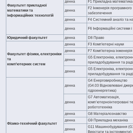
денна
F1 Прикладна математика
Факультет прикладної
F2 Інженерія програмного
математики та
денна
забезпечення
інформаційних технологій
денна
F4 Системний аналіз та на
денна
F6 Інформаційні системи і 
Юридичний факультет
денна
D8 Право
денна
F3 Комп'ютерні науки
денна
F7 Комп'ютерна інженерія
Факультет фізики, електроніки
G5 Електроніка, електронні
та
денна
приладобудування та раді
комп’ютерних систем
G5 Електроніка, електронні
денна
приладобудування та раді
G4 Енерговиробництво
денна
(G4.03 Відновлювані джере
гідроенергетика)
G7 Автоматизація,
денна
комп’ютерноінтегровані те
робототехніка
денна
G8 Матеріалознавство
денна
G9 Прикладна механіка
Фізико-технічний факультет
G11 Машинобудування (G
денна
Верстати та інструменти)