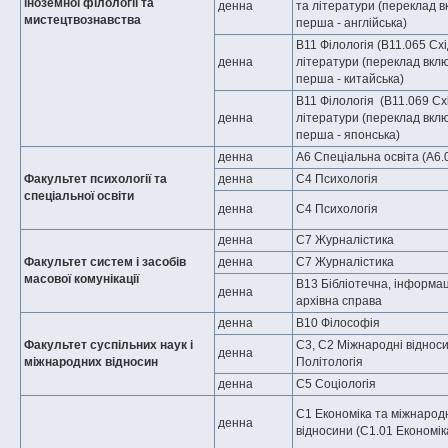
іноземної філології та
денна
та літератури (переклад в
мистецтвознавства
перша - англійська)
B11 Філологія (B11.065 Схі
денна
літератури (переклад вклю
перша - китайська)
B11 Філологія (B11.069 Сх
денна
літератури (переклад вклю
перша - японська)
денна
А6 Спеціальна освіта (A6.
Факультет психології та
денна
С4 Психологія
спеціальної освіти
денна
С4 Психологія
денна
С7 Журналістика
Факультет систем і засобів
денна
С7 Журналістика
масової комунікації
В13 Бібліотечна, інформац
денна
архівна справа
денна
B10 Філософія
Факультет суспільних наук і
C3, С2 Міжнародні відноси
денна
міжнародних відносин
Політологія
денна
C5 Соціологія
С1 Економіка та міжнародн
денна
відносини (C1.01 Економік