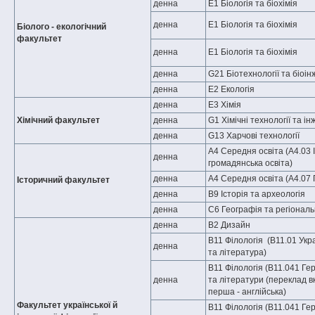
денна
E1 Біологія та біохімія
денна
E1 Біологія та біохімія
Біолого - екологічний
факультет
денна
E1 Біологія та біохімія
денна
G21 Біотехнології та біоі
денна
E2 Екологія
денна
E3 Хімія
Хімічний факультет
денна
G1 Хімічні технології та і
денна
G13 Харчові технології
А4 Середня освіта (А4.03 І
денна
громадянська освіта)
денна
А4 Середня освіта (А4.07 
Історичний факультет
денна
В9 Історія та археологія
денна
С6 Географія та регіональн
денна
В2 Дизайн
В11 Філологія (B11.01 Укр
денна
та література)
B11 Філологія (В11.041 Ге
денна
та літератури (переклад в
перша - англійська)
Факультет української й
B11 Філологія (В11.041 Ге