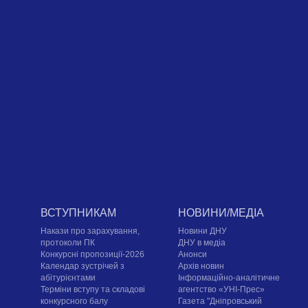
ВСТУПНИКАМ
НОВИНИ/МЕДІА
Накази про зарахування,
Новини ДНУ
протоколи ПК
ДНУ в медіа
Конкурсні пропозиції-2026
Анонси
Календар зустрічей з
Архів новин
абітурієнтами
Інформаційно-аналітичне
Терміни вступу та складові
агентство «УНІ-Прес»
конкурсного балу
Газета "Дніпровський