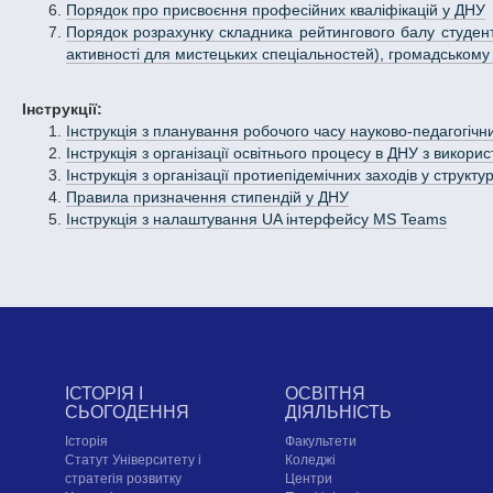
Порядок про присвоєння професійних кваліфікацій у ДНУ
Порядок розрахунку складника рейтингового балу студента,
активності для мистецьких спеціальностей), громадському ж
Інструкції:
Інструкція з планування робочого часу науково-педагогічн
Інструкція з організації освітнього процесу в ДНУ з викор
Інструкція з організації протиепідемічних заходів у структ
Правила призначення стипендій у ДНУ
Інструкція з налаштування UA інтерфейсу MS Teams
ІСТОРІЯ І
ОСВІТНЯ
СЬОГОДЕННЯ
ДІЯЛЬНІСТЬ
Історія
Факультети
Статут Університету і
Коледжі
стратегія розвитку
Центри