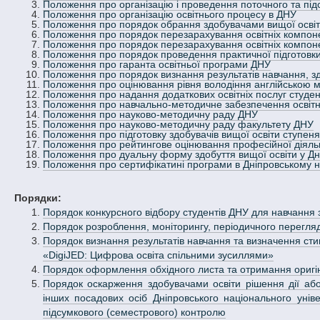
Положення про організацію і проведення поточного та під
Положення про організацію освітнього процесу в ДНУ
Положення про порядок обрання здобувачами вищої освіт
Положення про порядок перезарахування освітніх компонен
Положення про порядок перезарахування освітніх компонен
Положення про порядок проведення практичної підготовки 
Положення про гаранта освітньої програми ДНУ
Положення про порядок визнання результатів навчання, з
Положення про оцінювання рівня володіння англійською 
Положення про надання додаткових освітніх послуг студен
Положення про навчально-методичне забезпечення освіт
Положення про науково-методичну раду ДНУ
Положення про науково-методичну раду факультету ДНУ
Положення про підготовку здобувачів вищої освіти ступеня
Положення про рейтингове оцінювання професійної діяльно
Положення про дуальну форму здобуття вищої освіти у Дн
Положення про сертифікатині програми в Дніпровському н
Порядки:
Порядок конкурсного відбору студентів ДНУ для навчання 
Порядок розроблення, моніторингу, періодичного перегляд
Порядок визнання результатів навчання та визначення сти
«DigiJED: Цифрова освіта спільними зусиллями»
Порядок оформлення обхідного листа та отримання оригіна
Порядок оскарження здобувачами освіти рішення дії або б
інших посадових осіб Дніпровського національного унів
підсумкового (семестрового) контролю