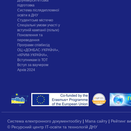
Доуніверситетська
підготовка
Система післядипломної
освіти в ДНУ
Cтудентське містечко
Спеціальні умови участі у
вступній кампанії (пільги)
Поновлення та
переведення
Програми співбесід
ОЦ «ДОНБАС-УКРАЇНА»,
«КРИМ-УКРАЇНА»,
Вступникам із ТОТ
Вступ за ваучером
Архів 2024
Система електронного документообігу
|
Мапа сайту
|
Рейтинг в
© Ресурсний центр IT-освіти та технологій ДНУ