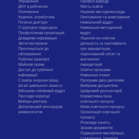
Управління
Профілі кафедр
ДНУ в рейтингах
Якість освіти
Положення
Науково-методична рада
Кодекси, атрибутика
Опитування та анкетування
Почесні доктори
Навчальний відділ
Структурні підрозділи
Навчально-методичний
Профспілкова організація
відділ
Довідкова інформація
Ліцензія на освітню
Звітні матеріали
діяльність та сертифікати
Пропонується до
про акредитацію,
обговорення
ліцензований обсяг та
Публічні закупівлі
контингент
Майнові права
Акредитація
Доступ до публічної
Освітні програми
інформації
Навчальні плани
Служба охорони праці
Програми двох дипломів
Штаб цивільного захисту
Вибіркові дисципліни
Військово-обліковий відділ
Цифровий репозиторій
Протидія корупції
Нормативна база
Вибори ректора
освітнього процесу
Дніпровський консорціум
Мова освітнього процесу
університетів
Організація освітнього
процесу
Розклади занять
Зразки документів
Підвищення кваліфікації,
стажування, тренінги,