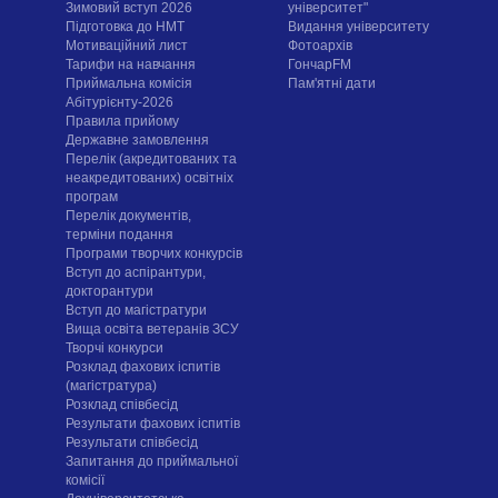
Зимовий вступ 2026
університет"
Підготовка до НМТ
Видання університету
Мотиваційний лист
Фотоархів
Тарифи на навчання
ГончарFM
Приймальна комісія
Пам'ятні дати
Абітурієнту-2026
Правила прийому
Державне замовлення
Перелік (акредитованих та
неакредитованих) освітніх
програм
Перелік документів,
терміни подання
Програми творчих конкурсiв
Вступ до аспірантури,
докторантури
Вступ до магістратури
Вища освіта ветеранів ЗСУ
Творчі конкурси
Розклад фахових іспитів
(магістратура)
Розклад співбесід
Результати фахових іспитів
Результати співбесід
Запитання до приймальної
комісії