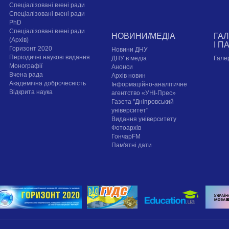
Спеціалізовані вчені ради
Спеціалізовані вчені ради
PhD
Спеціалізовані вчені ради
НОВИНИ/МЕДІА
ГА
(Архів)
І П
Горизонт 2020
Новини ДНУ
Періодичні наукові видання
ДНУ в медіа
Гале
Монографії
Анонси
Вчена рада
Архів новин
Академічна доброчесність
Інформаційно-аналітичне
Відкрита наука
агентство «УНІ-Прес»
Газета "Дніпровський
університет"
Видання університету
Фотоархів
ГончарFM
Пам'ятні дати