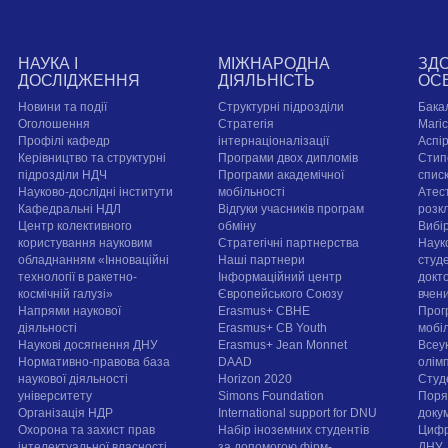
НАУКА І
МІЖНАРОДНА
ЗД
ДОСЛІДЖЕННЯ
ДІЯЛЬНІСТЬ
ОС
Новини та події
Структурні підрозділи
Бака
Оголошення
Стратегія
Магі
Профілі кафедр
інтернаціоналізації
Аспі
Керівництво та структурні
Програми двох дипломів
Стип
підрозділи НДЧ
Програми академічної
спис
Науково-дослідні інститути
мобільності
Атест
Кафедральні НДЛ
Відгуки учасників програм
розк
Центр колективного
обміну
Вибі
користування науковим
Стратегічні партнерства
Наук
обладнанням «Інноваційні
Наші партнери
студе
технології в ракетно-
Інформаційний центр
докт
космічній галузі»
Європейського Союзу
вчен
Напрями наукової
Erasmus+ CBHE
Прог
діяльності
Erasmus+ CB Youth
мобі
Наукові досягнення ДНУ
Erasmus+ Jean Monnet
Всеук
Нормативно-правова база
DAAD
олім
наукової діяльності
Horizon 2020
Студ
університету
Simons Foundation
Поря
Організація НДР
International support for DNU
докум
Охорона та захист прав
Набір іноземних студентів
Цифр
інтелектуальної власності
за допомогою фірм-
ДНУ