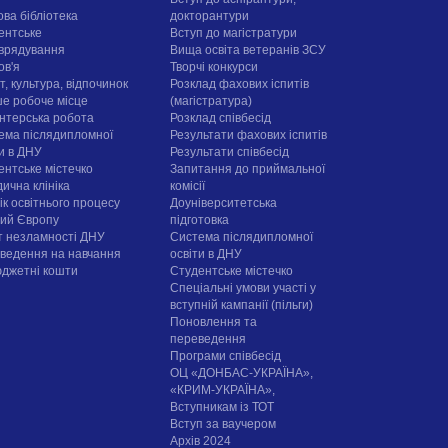
ова бібліотека
докторантури
ентське
Вступ до магістратури
врядування
Вища освіта ветеранів ЗСУ
ов'я
Творчі конкурси
, культура, відпочинок
Розклад фахових іспитів
е робоче місце
(магістратура)
нтерська робота
Розклад співбесід
ема післядипломної
Результати фахових іспитів
ти в ДНУ
Результати співбесід
ентське містечко
Запитання до приймальної
ична клініка
комісії
ік освітнього процесу
Доуніверситетська
рий Європу
підготовка
т незламності ДНУ
Система післядипломної
ведення на навчання
освіти в ДНУ
юджетні кошти
Cтудентське містечко
Спеціальні умови участі у
вступній кампанії (пільги)
Поновлення та
переведення
Програми співбесід
ОЦ «ДОНБАС-УКРАЇНА»,
«КРИМ-УКРАЇНА»,
Вступникам із ТОТ
Вступ за ваучером
Архів 2024