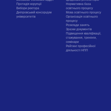
Протидія корупції
Нормативна база
Вибори ректора
освітнього процесу
Дніпровський консорціум
Мова освітнього процесу
університетів
Організація освітнього
процесу
Розклади занять
Зразки документів
Підвищення кваліфікації,
стажування, тренінги,
семінари
Рейтинг професійної
діяльності НПП