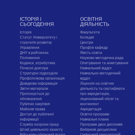
ІСТОРІЯ І
ОСВІТНЯ
СЬОГОДЕННЯ
ДІЯЛЬНІСТЬ
Історія
Факультети
Статут Університету і
Коледжі
стратегія розвитку
Центри
Управління
Профілі кафедр
ДНУ в рейтингах
Якість освіти
Положення
Науково-методична рада
Кодекси, атрибутика
Опитування та анкетування
Почесні доктори
Навчальний відділ
Структурні підрозділи
Навчально-методичний
Профспілкова організація
відділ
Довідкова інформація
Ліцензія на освітню
Звітні матеріали
діяльність та сертифікати
Пропонується до
про акредитацію,
обговорення
ліцензований обсяг та
Публічні закупівлі
контингент
Майнові права
Акредитація
Доступ до публічної
Освітні програми
інформації
Навчальні плани
Служба охорони праці
Програми двох дипломів
Штаб цивільного захисту
Вибіркові дисципліни
Військово-обліковий відділ
Цифровий репозиторій