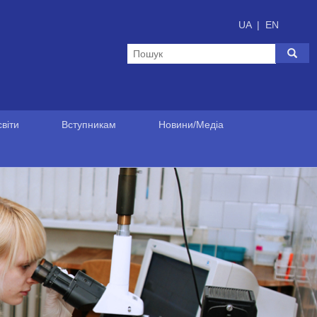
UA
|
EN
віти
Вступникам
Новини/Медіа