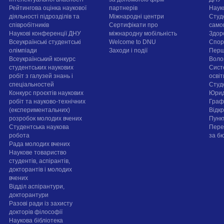
Рейтингова оцінка наукової
партнерів
Наук
діяльності підрозділів та
Міжнародні центри
Студ
співробітників
Сертифікати про
само
Наукові конференції ДНУ
міжнародну мобільність
Здор
Всеукраїнські студентські
Welcome to DNU
Спорт
олімпіади
Заходи і події
Перш
Всеукраїнський конкурс
Воло
студентських наукових
Сист
робіт з галузей знань і
осві
спеціальностей
Cтуд
Конкурс проєктів наукових
Юрид
робіт та науково-технічних
Граф
(експериментальних)
Відк
розробок молодих вчених
Пунк
Студентська наукова
Пере
робота
за б
Рада молодих вчених
Наукове товариство
студентів, аспірантів,
докторантів і молодих
вчених
Відділ аспірантури,
докторантури
Разові ради із захисту
докторів філософії
Наукова бібліотека