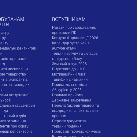
ОБУВАЧАМ
ВСТУПНИКАМ
ВІТИ
Накази про зарахування,
лавру
протоколи ПК
стру
Конкурсні пропозиції-2026
ранту
Календар зустрічей з
ендіальні рейтингові
абітурієнтами
ки
Терміни вступу та складові
ація: програми і
конкурсного балу
лад
Зимовий вступ 2026
ркові дисципліни
Підготовка до НМТ
ове товариство
Мотиваційний лист
нтів, аспірантів,
Тарифи на навчання
орантів і молодих
Приймальна комісія
их
Абітурієнту-2026
рами академічної
Правила прийому
льності
Державне замовлення
раїнські студентські
Перелік (акредитованих та
піади
неакредитованих) освітніх
ентський відділ
програм
док отримання
Перелік документів,
ентів про освіту
терміни подання
овий репозиторій
Програми творчих конкурсiв
Вступ до аспірантури,