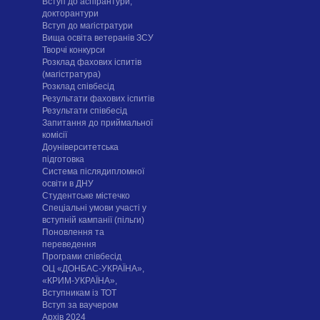
Вступ до аспірантури,
докторантури
Вступ до магістратури
Вища освіта ветеранів ЗСУ
Творчі конкурси
Розклад фахових іспитів
(магістратура)
Розклад співбесід
Результати фахових іспитів
Результати співбесід
Запитання до приймальної
комісії
Доуніверситетська
підготовка
Система післядипломної
освіти в ДНУ
Cтудентське містечко
Спеціальні умови участі у
вступній кампанії (пільги)
Поновлення та
переведення
Програми співбесід
ОЦ «ДОНБАС-УКРАЇНА»,
«КРИМ-УКРАЇНА»,
Вступникам із ТОТ
Вступ за ваучером
Архів 2024