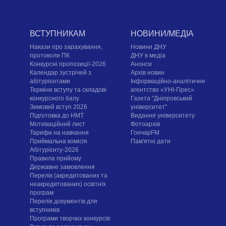
ВСТУПНИКАМ
НОВИНИ/МЕДІА
Накази про зарахування,
Новини ДНУ
протоколи ПК
ДНУ в медіа
Конкурсні пропозиції-2026
Анонси
Календар зустрічей з
Архів новин
абітурієнтами
Інформаційно-аналітичне
Терміни вступу та складові
агентство «УНІ-Прес»
конкурсного балу
Газета "Дніпровський
Зимовий вступ 2026
університет"
Підготовка до НМТ
Видання університету
Мотиваційний лист
Фотоархів
Тарифи на навчання
ГончарFM
Приймальна комісія
Пам'ятні дати
Абітурієнту-2026
Правила прийому
Державне замовлення
Перелік (акредитованих та
неакредитованих) освітніх
програм
Перелік документів для
вступників
Програми творчих конкурсiв