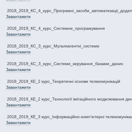
2018_2019_КС_4_курс_Програмнi_засоби_автоматизацii_додатк
Завантажити
2018_2019_КС_4_курс_Системне_програмування
Завантажити
2018_2019_КС_3_курс_Мультиагентнi_системи
Завантажити
2018_2019_КС_3_курс_Системи_керування_базами_даних
Завантажити
2018_2019_КЕ_2 курс_Теоретичні основи телекомунікацій
Завантажити
2018_2019_КЕ_2 курс_Технології імітаційного моделювання ди
Завантажити
2018_2019_КЕ_3 курс_Інформаційно-комп'ютерні телекомунікац
Завантажити