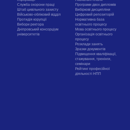
Служба охорони праці
Програми двох дипломів
Штаб цивільного захисту
Вибіркові дисципліни
Військово-обліковий відділ
Цифровий репозиторій
Протидія корупції
Нормативна база
Вибори ректора
освітнього процесу
Дніпровський консорціум
Мова освітнього процесу
університетів
Організація освітнього
процесу
Розклади занять
Зразки документів
Підвищення кваліфікації,
стажування, тренінги,
семінари
Рейтинг професійної
діяльності НПП