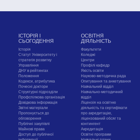
ІСТОРІЯ І
ОСВІТНЯ
СЬОГОДЕННЯ
ДІЯЛЬНІСТЬ
Історія
Факультети
Статут Університету і
Коледжі
стратегія розвитку
Центри
Управління
Профілі кафедр
ДНУ в рейтингах
Якість освіти
Положення
Науково-методична рада
Кодекси, атрибутика
Опитування та анкетування
Почесні доктори
Навчальний відділ
Структурні підрозділи
Навчально-методичний
Профспілкова організація
відділ
Довідкова інформація
Ліцензія на освітню
Звітні матеріали
діяльність та сертифікати
Пропонується до
про акредитацію,
обговорення
ліцензований обсяг та
Публічні закупівлі
контингент
Майнові права
Акредитація
Доступ до публічної
Освітні програми
інформації
Навчальні плани