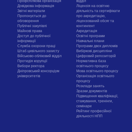
Профспілкова організація
відділ
Довідкова інформація
Ліцензія на освітню
Звітні матеріали
діяльність та сертифікати
Пропонується до
про акредитацію,
обговорення
ліцензований обсяг та
Публічні закупівлі
контингент
Майнові права
Акредитація
Доступ до публічної
Освітні програми
інформації
Навчальні плани
Служба охорони праці
Програми двох дипломів
Штаб цивільного захисту
Вибіркові дисципліни
Військово-обліковий відділ
Цифровий репозиторій
Протидія корупції
Нормативна база
Вибори ректора
освітнього процесу
Дніпровський консорціум
Мова освітнього процесу
університетів
Організація освітнього
процесу
Розклади занять
Зразки документів
Підвищення кваліфікації,
стажування, тренінги,
семінари
Рейтинг професійної
діяльності НПП