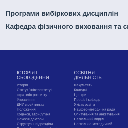
Програми вибіркових дисциплін
Кафедра фізичного виховання та с
ІСТОРІЯ І
ОСВІТНЯ
СЬОГОДЕННЯ
ДІЯЛЬНІСТЬ
Історія
Факультети
Статут Університету і
Коледжі
стратегія розвитку
Центри
Управління
Профілі кафедр
ДНУ в рейтингах
Якість освіти
Положення
Науково-методична рада
Кодекси, атрибутика
Опитування та анкетування
Почесні доктори
Навчальний відділ
Структурні підрозділи
Навчально-методичний