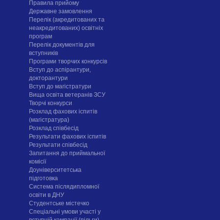
Правила прийому
Державне замовлення
Перелік (акредитованих та
неакредитованих) освітніх
програм
Перелік документів для
вступників
Програми творчих конкурсiв
Вступ до аспірантури,
докторантури
Вступ до магістратури
Вища освіта ветеранів ЗСУ
Творчі конкурси
Розклад фахових іспитів
(магістратура)
Розклад співбесід
Результати фахових іспитів
Результати співбесід
Запитання до приймальної
комісії
Доуніверситетська
підготовка
Система післядипломної
освіти в ДНУ
Cтудентське містечко
Спеціальні умови участі у