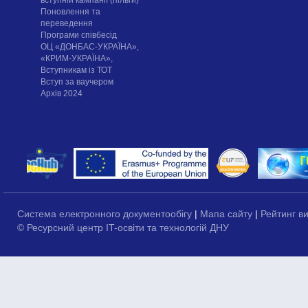
вступній кампанії (пільги)
Поновлення та
переведення
Програми співбесід
ОЦ «ДОНБАС-УКРАЇНА»,
«КРИМ-УКРАЇНА»,
Вступникам із ТОТ
Вступ за ваучером
Архів 2024
Система електронного документообігу
|
Мапа сайту
|
Рейтинг в
© Ресурсний центр IT-освіти та технологій ДНУ