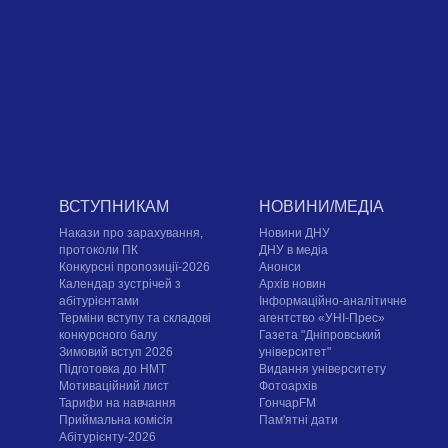
ВСТУПНИКАМ
НОВИНИ/МЕДІА
Накази про зарахування,
Новини ДНУ
протоколи ПК
ДНУ в медіа
Конкурсні пропозиції-2026
Анонси
Календар зустрічей з
Архів новин
абітурієнтами
Інформаційно-аналітичне
Терміни вступу та складові
агентство «УНІ-Прес»
конкурсного балу
Газета "Дніпровський
Зимовий вступ 2026
університет"
Підготовка до НМТ
Видання університету
Мотиваційний лист
Фотоархів
Тарифи на навчання
ГончарFM
Приймальна комісія
Пам'ятні дати
Абітурієнту-2026