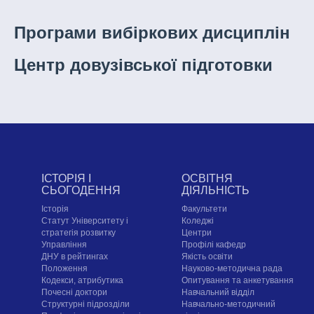
Програми вибіркових дисциплін
Центр довузівської підготовки
ІСТОРІЯ І
ОСВІТНЯ
СЬОГОДЕННЯ
ДІЯЛЬНІСТЬ
Історія
Факультети
Статут Університету і
Коледжі
стратегія розвитку
Центри
Управління
Профілі кафедр
ДНУ в рейтингах
Якість освіти
Положення
Науково-методична рада
Кодекси, атрибутика
Опитування та анкетування
Почесні доктори
Навчальний відділ
Структурні підрозділи
Навчально-методичний