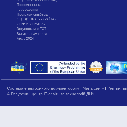
вступній кампанії (пільги)
Поновлення та
переведення
Програми співбесід
ОЦ «ДОНБАС-УКРАЇНА»,
«КРИМ-УКРАЇНА»,
Вступникам із ТОТ
Вступ за ваучером
Архів 2024
Система електронного документообігу
|
Мапа сайту
|
Рейтинг в
© Ресурсний центр IT-освіти та технологій ДНУ