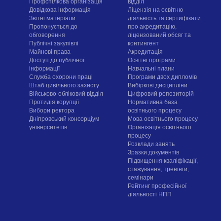
Профспілкова організація
відділ
Довідкова інформація
Ліцензія на освітню
Звітні матеріали
діяльність та сертифікати
Пропонується до
про акредитацію,
обговорення
ліцензований обсяг та
Публічні закупівлі
контингент
Майнові права
Акредитація
Доступ до публічної
Освітні програми
інформації
Навчальні плани
Служба охорони праці
Програми двох дипломів
Штаб цивільного захисту
Вибіркові дисципліни
Військово-обліковий відділ
Цифровий репозиторій
Протидія корупції
Нормативна база
Вибори ректора
освітнього процесу
Дніпровський консорціум
Мова освітнього процесу
університетів
Організація освітнього
процесу
Розклади занять
Зразки документів
Підвищення кваліфікації,
стажування, тренінги,
семінари
Рейтинг професійної
діяльності НПП