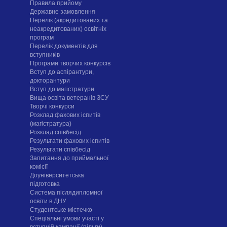
Правила прийому
Державне замовлення
Перелік (акредитованих та
неакредитованих) освітніх
програм
Перелік документів для
вступників
Програми творчих конкурсiв
Вступ до аспірантури,
докторантури
Вступ до магістратури
Вища освіта ветеранів ЗСУ
Творчі конкурси
Розклад фахових іспитів
(магістратура)
Розклад співбесід
Результати фахових іспитів
Результати співбесід
Запитання до приймальної
комісії
Доуніверситетська
підготовка
Система післядипломної
освіти в ДНУ
Cтудентське містечко
Спеціальні умови участі у