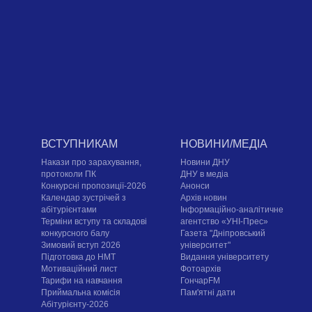
ВСТУПНИКАМ
НОВИНИ/МЕДІА
Накази про зарахування,
Новини ДНУ
протоколи ПК
ДНУ в медіа
Конкурсні пропозиції-2026
Анонси
Календар зустрічей з
Архів новин
абітурієнтами
Інформаційно-аналітичне
Терміни вступу та складові
агентство «УНІ-Прес»
конкурсного балу
Газета "Дніпровський
Зимовий вступ 2026
університет"
Підготовка до НМТ
Видання університету
Мотиваційний лист
Фотоархів
Тарифи на навчання
ГончарFM
Приймальна комісія
Пам'ятні дати
Абітурієнту-2026