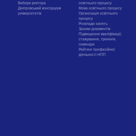
Вибори ректора
освітнього процесу
Дніпровський консорціум
Мова освітнього процесу
університетів
Організація освітнього
процесу
Розклади занять
Зразки документів
Підвищення кваліфікації,
стажування, тренінги,
семінари
Рейтинг професійної
діяльності НПП