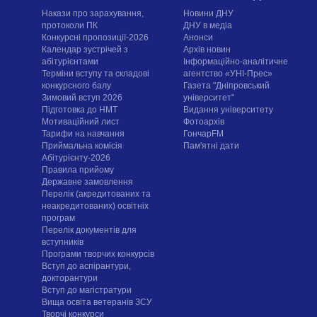
Накази про зарахування,
Новини ДНУ
протоколи ПК
ДНУ в медіа
Конкурсні пропозиції-2026
Анонси
Календар зустрічей з
Архів новин
абітурієнтами
Інформаційно-аналітичне
Терміни вступу та складові
агентство «УНІ-Прес»
конкурсного балу
Газета "Дніпровський
Зимовий вступ 2026
університет"
Підготовка до НМТ
Видання університету
Мотиваційний лист
Фотоархів
Тарифи на навчання
ГончарFM
Приймальна комісія
Пам'ятні дати
Абітурієнту-2026
Правила прийому
Державне замовлення
Перелік (акредитованих та
неакредитованих) освітніх
програм
Перелік документів для
вступників
Програми творчих конкурсiв
Вступ до аспірантури,
докторантури
Вступ до магістратури
Вища освіта ветеранів ЗСУ
Творчі конкурси