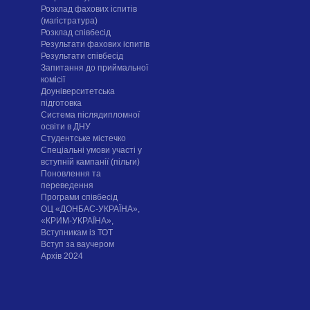
Розклад фахових іспитів
(магістратура)
Розклад співбесід
Результати фахових іспитів
Результати співбесід
Запитання до приймальної
комісії
Доуніверситетська
підготовка
Система післядипломної
освіти в ДНУ
Cтудентське містечко
Спеціальні умови участі у
вступній кампанії (пільги)
Поновлення та
переведення
Програми співбесід
ОЦ «ДОНБАС-УКРАЇНА»,
«КРИМ-УКРАЇНА»,
Вступникам із ТОТ
Вступ за ваучером
Архів 2024