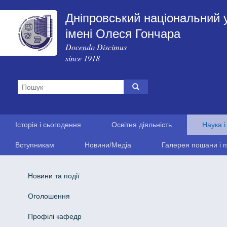
Дніпровський національний 
імені Олеся Гончара
Docendo Discimus
since 1918
Історія і сьогодення
Освітня діяльність
Наука і
Вступникам
Новини/Медіа
Галерея пошани і п
Новини та події
Оголошення
Профілі кафедр