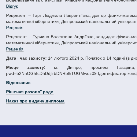
моделювання та статистики, Київський національний економічний 
Відгук
Рецензент – Гарт Людмила Лаврентіївна, доктор фізико-математичних наук, професор, професор кафедри обчислювальної математики та
математичної кібернетики, Дніпровський національний університет
Рецензія
Рецензент – Турчина Валентина Андріївна, кандидат фізико-математичних наук, доцент, завідувач кафедри обчислювальної математики та
математичної кібернетики, Дніпровський національний університет
Рецензія
Дата і час захисту:
14 лютого 2024 р. Початок о 14 годині (в д
Місце захисту:
м. Дніпро, проспект Гагаріна, 72
pwd=b2NnOGhIcDhDdjlrbDNRblhTUGMwdz09 Ідентифікатор конфер
Відеозапис
Рішення разової ради
Наказ про видачу диплома