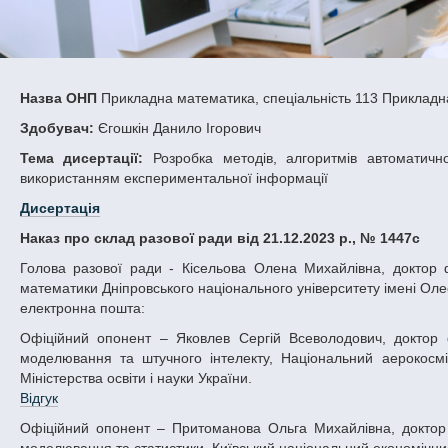
Назва ОНП
Прикладна математика, спеціальність 113 Прикладн
Здобувач:
Єгошкін Данило Ігорович
Тема дисертації:
Розробка методів, алгоритмів автоматично
використанням експериментальної інформації
Дисертація
Наказ про склад разової ради від 21.12.2023 р., № 1447с
Голова разової ради - Кісельова Олена Михайлівна, доктор фізико-математичних наук, професор, в. о. декана факультету прикладної
математики Дніпровського національного університету імені Олеся
електронна пошта:
Офіційний опонент – Яковлев Сергій Всеволодович, доктор фізико-математичних наук, професор, професор кафедри математичного
моделювання та штучного інтелекту, Національний аерокосмічн
Міністерства освіти і науки України.
Відгук
Офіційний опонент – Притоманова Ольга Михайлівна, доктор фізико-математичних наук, професор, професор кафедри математичного