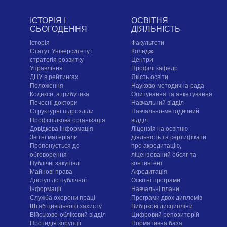
ІСТОРІЯ І
ОСВІТНЯ
СЬОГОДЕННЯ
ДІЯЛЬНІСТЬ
Історія
Факультети
Статут Університету і
Коледжі
стратегія розвитку
Центри
Управління
Профілі кафедр
ДНУ в рейтингах
Якість освіти
Положення
Науково-методична рада
Кодекси, атрибутика
Опитування та анкетування
Почесні доктори
Навчальний відділ
Структурні підрозділи
Навчально-методичний
Профспілкова організація
відділ
Довідкова інформація
Ліцензія на освітню
Звітні матеріали
діяльність та сертифікати
Пропонується до
про акредитацію,
обговорення
ліцензований обсяг та
Публічні закупівлі
контингент
Майнові права
Акредитація
Доступ до публічної
Освітні програми
інформації
Навчальні плани
Служба охорони праці
Програми двох дипломів
Штаб цивільного захисту
Вибіркові дисципліни
Військово-обліковий відділ
Цифровий репозиторій
Протидія корупції
Нормативна база