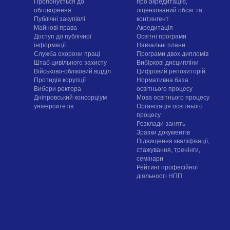
Пропонується до
про акредитацію,
обговорення
ліцензований обсяг та
Публічні закупівлі
контингент
Майнові права
Акредитація
Доступ до публічної
Освітні програми
інформації
Навчальні плани
Служба охорони праці
Програми двох дипломів
Штаб цивільного захисту
Вибіркові дисципліни
Військово-обліковий відділ
Цифровий репозиторій
Протидія корупції
Нормативна база
Вибори ректора
освітнього процесу
Дніпровський консорціум
Мова освітнього процесу
університетів
Організація освітнього
процесу
Розклади занять
Зразки документів
Підвищення кваліфікації,
стажування, тренінги,
семінари
Рейтинг професійної
діяльності НПП