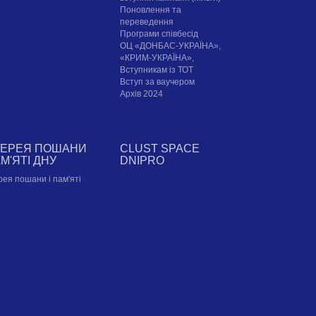
Поновлення та
переведення
Програми співбесід
ОЦ «ДОНБАС-УКРАЇНА»,
«КРИМ-УКРАЇНА»,
Вступникам із ТОТ
Вступ за ваучером
Архів 2024
ЛЕРЕЯ ПОШАНИ
CLUST SPACE
АМ'ЯТІ ДНУ
DNIPRO
рея пошани і пам'яті