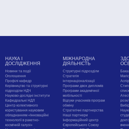
НАУКА І
МІЖНАРОДНА
ЗД
ДОСЛІДЖЕННЯ
ДІЯЛЬНІСТЬ
ОС
Новини та події
Структурні підрозділи
Бака
Оголошення
Стратегія
Магі
Профілі кафедр
інтернаціоналізації
Аспі
Керівництво та структурні
Програми двох дипломів
Стип
підрозділи НДЧ
Програми академічної
спис
Науково-дослідні інститути
мобільності
Атест
Кафедральні НДЛ
Відгуки учасників програм
розк
Центр колективного
обміну
Вибі
користування науковим
Стратегічні партнерства
Наук
обладнанням «Інноваційні
Наші партнери
студе
технології в ракетно-
Інформаційний центр
докт
космічній галузі»
Європейського Союзу
вчен