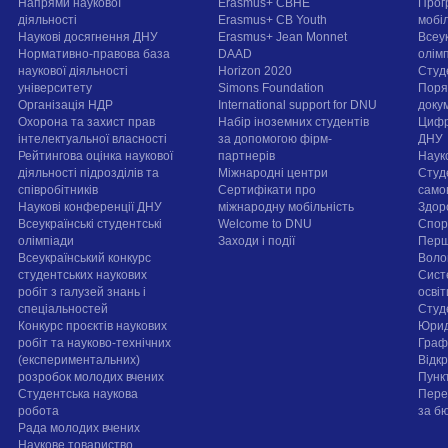
Напрями наукової
Erasmus+ CBHE
Прог
діяльності
Erasmus+ CB Youth
мобі
Наукові досягнення ДНУ
Erasmus+ Jean Monnet
Всеук
Нормативно-правова база
DAAD
олім
наукової діяльності
Horizon 2020
Студ
університету
Simons Foundation
Поря
Організація НДР
International support for DNU
докум
Охорона та захист прав
Набір іноземних студентів
Цифр
інтелектуальної власності
за допомогою фірм-
ДНУ
Рейтингова оцінка наукової
партнерів
Наук
діяльності підрозділів та
Міжнародні центри
Студ
співробітників
Сертифікати про
само
Наукові конференції ДНУ
міжнародну мобільність
Здор
Всеукраїнські студентські
Welcome to DNU
Спорт
олімпіади
Заходи і події
Перш
Всеукраїнський конкурс
Воло
студентських наукових
Сист
робіт з галузей знань і
осві
спеціальностей
Cтуд
Конкурс проєктів наукових
Юрид
робіт та науково-технічних
Граф
(експериментальних)
Відк
розробок молодих вчених
Пунк
Студентська наукова
Пере
робота
за б
Рада молодих вчених
Наукове товариство