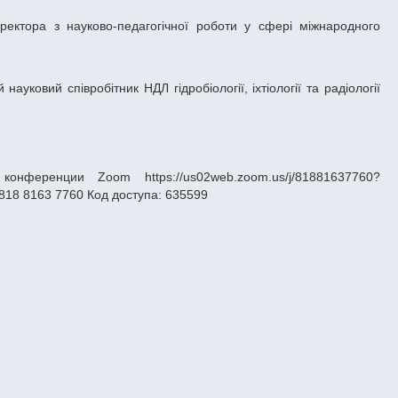
нференции Zoom https://us02web.zoom.us/j/81881637760?
 8163 7760 Код доступа: 635599