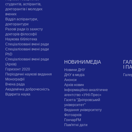
студентів, аспірантів,
докторантів і молодих
вчених
Відділ аспірантури,
докторантури
Разові ради із захисту
докторів філософії
Наукова бібліотека
Спеціалізовані вчені ради
Спеціалізовані вчені ради
PhD
Спеціалізовані вчені ради
НОВИНИ/МЕДІА
ГА
(Архів)
І П
Горизонт 2020
Новини ДНУ
Періодичні наукові видання
ДНУ в медіа
Гале
Монографії
Анонси
Вчена рада
Архів новин
Академічна доброчесність
Інформаційно-аналітичне
Відкрита наука
агентство «УНІ-Прес»
Газета "Дніпровський
університет"
Видання університету
Фотоархів
ГончарFM
Пам'ятні дати