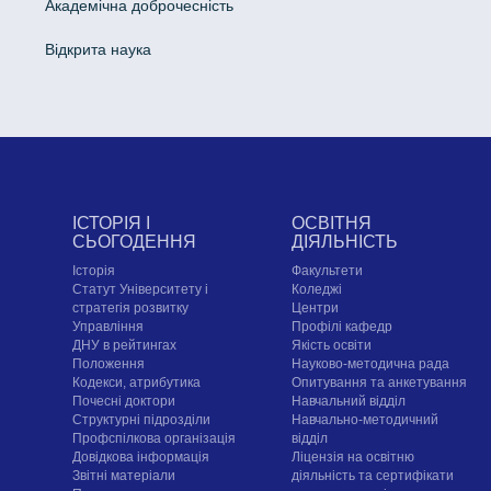
Академічна доброчесність
Відкрита наука
ІСТОРІЯ І
ОСВІТНЯ
СЬОГОДЕННЯ
ДІЯЛЬНІСТЬ
Історія
Факультети
Статут Університету і
Коледжі
стратегія розвитку
Центри
Управління
Профілі кафедр
ДНУ в рейтингах
Якість освіти
Положення
Науково-методична рада
Кодекси, атрибутика
Опитування та анкетування
Почесні доктори
Навчальний відділ
Структурні підрозділи
Навчально-методичний
Профспілкова організація
відділ
Довідкова інформація
Ліцензія на освітню
Звітні матеріали
діяльність та сертифікати