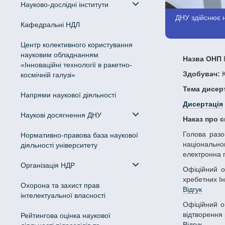
Науково-дослідні інститути
ДНУ здійснює н
Кафедральні НДЛ
Центр колективного користування
науковим обладнанням
Назва ОНП
Б
«Інноваційні технології в ракетно-
Здобувач:
К
космічній галузі»
Тема дисерт
Напрями наукової діяльності
Дисертація
Наукові досягнення ДНУ
Наказ про 
Голова разової ради - Кунах Ольга Миколаївна, доктор біологічних наук, професор, професор кафедри зоології та екології Дніпровського
Нормативно-правова база наукової
національног
діяльності університету
електронна 
Організація НДР
Офіційний опонент – Куцоконь Юлія Костянтинівна, кандидат біологічних наук, старший дослідник, завідувач відділу фауни та систематики
хребетних Ін
Охорона та захист прав
Відгук
інтелектуальної власності
Офіційний опонент – Потрохов Олександр Спиридонович, доктор біологічних наук, старший науковий співробітник, завідувач відділу біології
відтворення 
Рейтингова оцінка наукової
Відгук