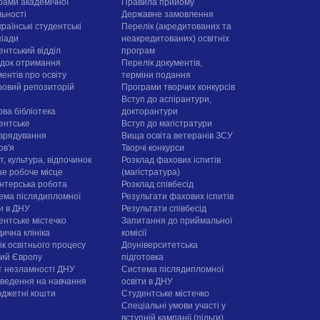
рами академічної
Правила прийому
льності
Державне замовлення
раїнські студентські
Перелік (акредитованих та
піади
неакредитованих) освітніх
ентський відділ
програм
док отримання
Перелік документів,
ентів про освіту
терміни подання
овий репозиторій
Програми творчих конкурсiв
Вступ до аспірантури,
ова бібліотека
докторантури
ентське
Вступ до магістратури
врядування
Вища освіта ветеранів ЗСУ
ов'я
Творчі конкурси
, культура, відпочинок
Розклад фахових іспитів
е робоче місце
(магістратура)
нтерська робота
Розклад співбесід
ема післядипломної
Результати фахових іспитів
ти в ДНУ
Результати співбесід
ентське містечко
Запитання до приймальної
ична клініка
комісії
ік освітнього процесу
Доуніверситетська
рий Європу
підготовка
т незламності ДНУ
Система післядипломної
ведення на навчання
освіти в ДНУ
юджетні кошти
Cтудентське містечко
Спеціальні умови участі у
вступній кампанії (пільги)