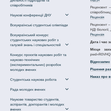
діяльності підрозділів та
співробітників
Рецензент – Гассо Віктор Якович, кандидат біологічних наук, доц., в.о. проректора з науково-педагогічної роботи у сфері міжнародного
співробітниц
Наукові конференції ДНУ
Рецензія
Рецензент – Єрмоленко Сергій Вадимович, кандидат біологічних наук, старший науковий співробітник НДЛ гідробіології, іхтіології та радіології
Всеукраїнські студентські олімпіади
НДІ біології
Рецензія
Всеукраїнський конкурс
студентських наукових робіт з
Дата і час 
галузей знань і спеціальностей
Місце зах
pwd=R0VHQ1
Конкурс проєктів наукових робіт та
науково-технічних
Відеозапис
(експериментальних) розробок
Рішення ра
молодих вчених
Наказ про 
Студентська наукова робота
Рада молодих вчених
Наукове товариство студентів,
аспірантів, докторантів і молодих
вчених