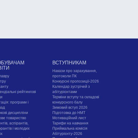
ОБУВАЧАМ
ВСТУПНИКАМ
ВІТИ
Накази про зарахування,
лавру
протоколи ПК
стру
Конкурсні пропозиції-2026
ранту
Календар зустрічей з
ендіальні рейтингові
абітурієнтами
ки
Терміни вступу та складові
ація: програми і
конкурсного балу
лад
Зимовий вступ 2026
ркові дисципліни
Підготовка до НМТ
ове товариство
Мотиваційний лист
нтів, аспірантів,
Тарифи на навчання
орантів і молодих
Приймальна комісія
их
Абітурієнту-2026