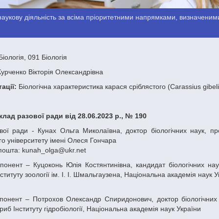
аукову діяльність за всіма пріоритетними напрямками, визначеними
іологія, 091 Біологія
урченко Вікторія Олександрівна
ації:
Біологічна характеристика карася сріблястого (Carassius gibe
склад разової ради від 28.06.2023 р., № 190
о університету імені Олеся Гончара
пошта: kunah_olga@ukr.net
ституту зоології ім. І. І. Шмальгаузена, Національна академія наук У
риб Інституту гідробіології, Національна академія наук України