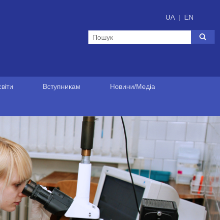
UA
|
EN
віти
Вступникам
Новини/Медіа