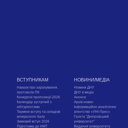
ВСТУПНИКАМ
НОВИНИ/МЕДІА
Накази про зарахування,
Новини ДНУ
протоколи ПК
ДНУ в медіа
Конкурсні пропозиції-2026
Анонси
Календар зустрічей з
Архів новин
абітурієнтами
Інформаційно-аналітичне
Терміни вступу та складові
агентство «УНІ-Прес»
конкурсного балу
Газета "Дніпровський
Зимовий вступ 2026
університет"
Підготовка до НМТ
Видання університету