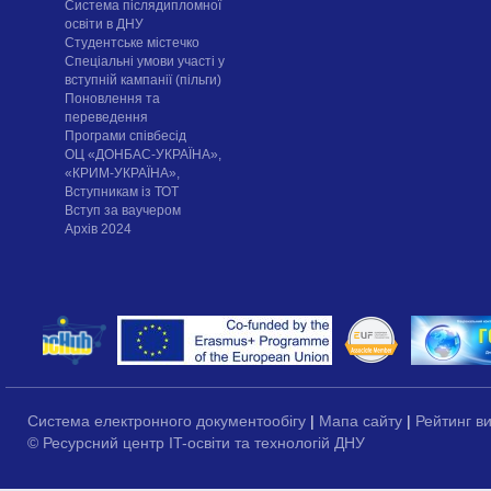
Система післядипломної
освіти в ДНУ
Cтудентське містечко
Спеціальні умови участі у
вступній кампанії (пільги)
Поновлення та
переведення
Програми співбесід
ОЦ «ДОНБАС-УКРАЇНА»,
«КРИМ-УКРАЇНА»,
Вступникам із ТОТ
Вступ за ваучером
Архів 2024
Система електронного документообігу
|
Мапа сайту
|
Рейтинг в
© Ресурсний центр IT-освіти та технологій ДНУ