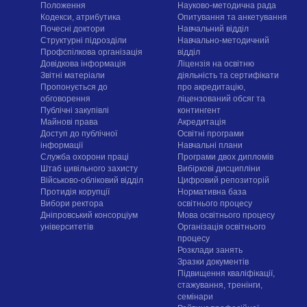
Положення
Науково-методична рада
Кодекси, атрибутика
Опитування та анкетування
Почесні доктори
Навчальний відділ
Структурні підрозділи
Навчально-методичний
Профспілкова організація
відділ
Довідкова інформація
Ліцензія на освітню
Звітні матеріали
діяльність та сертифікати
Пропонується до
про акредитацію,
обговорення
ліцензований обсяг та
Публічні закупівлі
контингент
Майнові права
Акредитація
Доступ до публічної
Освітні програми
інформації
Навчальні плани
Служба охорони праці
Програми двох дипломів
Штаб цивільного захисту
Вибіркові дисципліни
Військово-обліковий відділ
Цифровий репозиторій
Протидія корупції
Нормативна база
Вибори ректора
освітнього процесу
Дніпровський консорціум
Мова освітнього процесу
університетів
Організація освітнього
процесу
Розклади занять
Зразки документів
Підвищення кваліфікації,
стажування, тренінги,
семінари