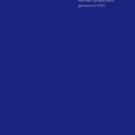
Рейтинг професійної
діяльності НПП