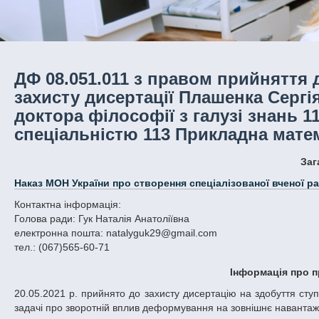
ДФ 08.051.011 з правом прийняття 
захисту дисертації Плашенка Сергі
доктора філософії з галузі знань 1
спеціальністю 113 Прикладна мате
За
Наказ МОН України про створення спеціалізованої вченої р
Контактна інформація:
Голова ради: Гук Наталія Анатоліївна
електронна пошта: natalyguk29@gmail.com
тел.: (067)565-60-71
Інформація про п
20.05.2021 р. прийнято до захисту дисертацію на здобуття ступеня доктора філософії Плашенка Сергія Олександровича на тему: «Зв'язані
задачі про зворотній вплив деформування на зовнішнє навантаж