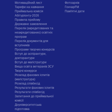
Мотиваційний лист
Фотоархів
Тарифи на навчання
ГончарFM
Приймальна комісія
Пам'ятні дати
Абітурієнту-2026
Правила прийому
Державне замовлення
Перелік (акредитованих та
неакредитованих) освітніх
програм
Перелік документів для
вступників
Програми творчих конкурсiв
Вступ до аспірантури,
докторантури
Вступ до магістратури
Вища освіта ветеранів ЗСУ
Творчі конкурси
Розклад фахових іспитів
(магістратура)
Розклад співбесід
Результати фахових іспитів
Результати співбесід
Запитання до приймальної
комісії
Доуніверситетська
підготовка