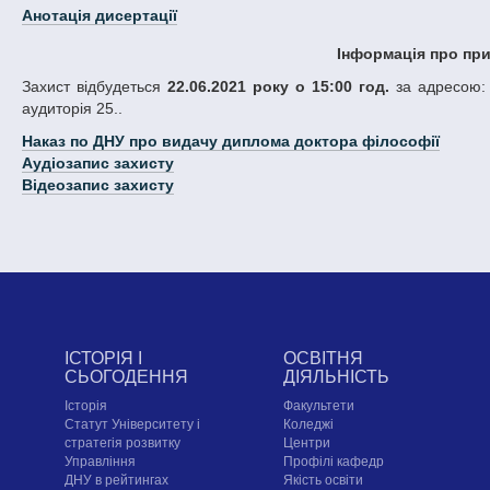
Анотація дисертації
Інформація про при
Захист відбудеться
22.06.2021 року о 15:00 год.
за адресою: 
аудиторія 25..
Наказ по ДНУ про видачу диплома доктора філософії
Аудіозапис захисту
Відеозапис захисту
ІСТОРІЯ І
ОСВІТНЯ
СЬОГОДЕННЯ
ДІЯЛЬНІСТЬ
Історія
Факультети
Статут Університету і
Коледжі
стратегія розвитку
Центри
Управління
Профілі кафедр
ДНУ в рейтингах
Якість освіти