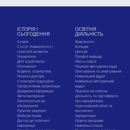
ІСТОРІЯ І
ОСВІТНЯ
СЬОГОДЕННЯ
ДІЯЛЬНІСТЬ
Історія
Факультети
Статут Університету і
Коледжі
стратегія розвитку
Центри
Управління
Профілі кафедр
ДНУ в рейтингах
Якість освіти
Положення
Науково-методична рада
Кодекси, атрибутика
Опитування та анкетування
Почесні доктори
Навчальний відділ
Структурні підрозділи
Навчально-методичний
Профспілкова організація
відділ
Довідкова інформація
Ліцензія на освітню
Звітні матеріали
діяльність та сертифікати
Пропонується до
про акредитацію,
обговорення
ліцензований обсяг та
Публічні закупівлі
контингент
Майнові права
Акредитація
Доступ до публічної
Освітні програми
інформації
Навчальні плани