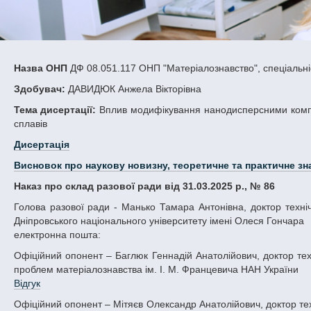
Назва ОНП
ДФ 08.051.117 ОНП "Матеріалознавство", спеціальні
Здобувач:
ДАВИДЮК Анжела Вікторівна
Тема дисертації:
Вплив модифікування нанодисперсними композ
сплавів
Дисертація
Висновок про наукову новизну, теоретичне та практичне зн
Наказ про склад разової ради від 31.03.2025 р., № 86
Голова разової ради - Манько Тамара Антонівна, доктор технічних наук, професор кафедри ракетно-космічних та інноваційних технологій
Дніпровського національного університету імені Олеся Гончара
електронна пошта:
Офіційний опонент – Баглюк Геннадій Анатолійович, доктор технічних наук, професор, член-кореспондент НАН України, директор Інституту
проблем матеріалознавства ім. І. М. Францевича НАН України
Відгук
Офіційний опонент – Мітяєв Олександр Анатолійович, доктор технічних наук, професор, завідувач кафедри композиційних матеріалів, хімії та