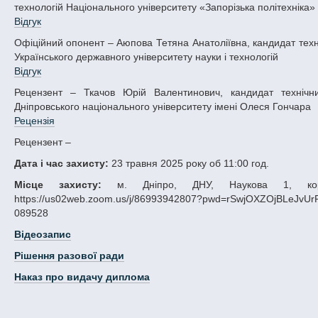
технологій Національного університету «Запорізька політехніка»
Відгук
Офіційний опонент – Аюпова Тетяна Анатоліївна, кандидат технічних наук, доцент кафедри матеріалознавства та термічної обробки металів
Українського державного університету науки і технологій
Відгук
Рецензент – Ткачов Юрій Валентинович, кандидат технічних наук, доцент кафедри ракетно-космічних та інноваційних технологій
Дніпровського національного університету імені Олеся Гончара
Рецензія
Рецензент –
Дата і час захисту:
23 травня 2025 року об 11:00 год.
Місце захисту:
м. Дніпро, ДНУ, Наукова 1, корп
https://us02web.zoom.us/j/86993942807?pwd=rSwjOXZOjBLeJvUr
089528
Відеозапис
Рішення разової ради
Наказ про видачу диплома