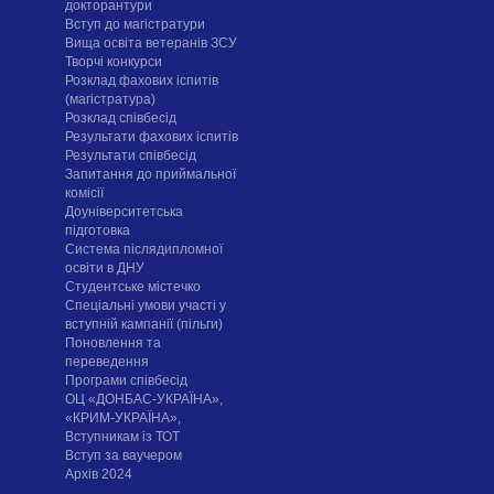
докторантури
Вступ до магістратури
Вища освіта ветеранів ЗСУ
Творчі конкурси
Розклад фахових іспитів
(магістратура)
Розклад співбесід
Результати фахових іспитів
Результати співбесід
Запитання до приймальної
комісії
Доуніверситетська
підготовка
Система післядипломної
освіти в ДНУ
Cтудентське містечко
Спеціальні умови участі у
вступній кампанії (пільги)
Поновлення та
переведення
Програми співбесід
ОЦ «ДОНБАС-УКРАЇНА»,
«КРИМ-УКРАЇНА»,
Вступникам із ТОТ
Вступ за ваучером
Архів 2024