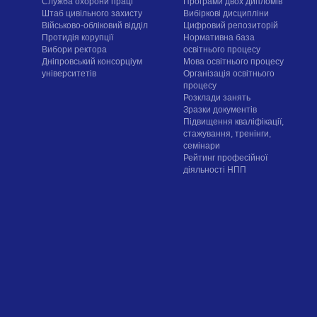
Служба охорони праці
Програми двох дипломів
Штаб цивільного захисту
Вибіркові дисципліни
Військово-обліковий відділ
Цифровий репозиторій
Протидія корупції
Нормативна база
Вибори ректора
освітнього процесу
Дніпровський консорціум
Мова освітнього процесу
університетів
Організація освітнього
процесу
Розклади занять
Зразки документів
Підвищення кваліфікації,
стажування, тренінги,
семінари
Рейтинг професійної
діяльності НПП