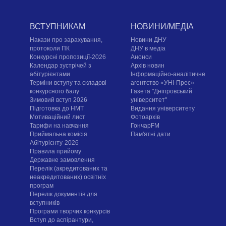
ВСТУПНИКАМ
НОВИНИ/МЕДІА
Накази про зарахування,
Новини ДНУ
протоколи ПК
ДНУ в медіа
Конкурсні пропозиції-2026
Анонси
Календар зустрічей з
Архів новин
абітурієнтами
Інформаційно-аналітичне
Терміни вступу та складові
агентство «УНІ-Прес»
конкурсного балу
Газета "Дніпровський
Зимовий вступ 2026
університет"
Підготовка до НМТ
Видання університету
Мотиваційний лист
Фотоархів
Тарифи на навчання
ГончарFM
Приймальна комісія
Пам'ятні дати
Абітурієнту-2026
Правила прийому
Державне замовлення
Перелік (акредитованих та
неакредитованих) освітніх
програм
Перелік документів для
вступників
Програми творчих конкурсiв
Вступ до аспірантури,