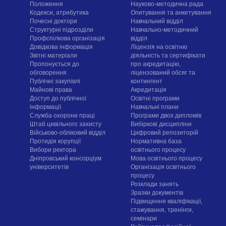
Положення
Науково-методична рада
Кодекси, атрибутика
Опитування та анкетування
Почесні доктори
Навчальний відділ
Структурні підрозділи
Навчально-методичний
Профспілкова організація
відділ
Довідкова інформація
Ліцензія на освітню
Звітні матеріали
діяльність та сертифікати
Пропонується до
про акредитацію,
обговорення
ліцензований обсяг та
Публічні закупівлі
контингент
Майнові права
Акредитація
Доступ до публічної
Освітні програми
інформації
Навчальні плани
Служба охорони праці
Програми двох дипломів
Штаб цивільного захисту
Вибіркові дисципліни
Військово-обліковий відділ
Цифровий репозиторій
Протидія корупції
Нормативна база
Вибори ректора
освітнього процесу
Дніпровський консорціум
Мова освітнього процесу
університетів
Організація освітнього
процесу
Розклади занять
Зразки документів
Підвищення кваліфікації,
стажування, тренінги,
семінари