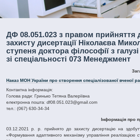
ДФ 08.051.023 з правом прийняття 
захисту дисертації Ніколаєва Мико
ступеня доктора філософії з галузі
зі спеціальності 073 Менеджмент
За
Наказ МОН України про створення спеціалізованої вченої р
Контактна інформація:
Голова ради: Гринько Тетяна Валеріївна
електронна пошта: df08.051.023@gmail.com
тел.: (067) 630-34-34
Інформація про п
03.12.2021 р. р. прийнято до захисту дисертацію на здобуття ступеня доктора філософії Ніколаєва Миколи Геннадійовича на тему:
«Формування адаптивного механізму управління реалізацією ст