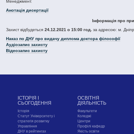
Менеджмент.
Анотація дисертації
Інформація про при
Захист відбудеться
24.12.2021 о 15:00 год.
за адресою: м. Дніпр
Наказ по ДНУ про видачу диплома доктора філософії
Аудіозапис захисту
Відеозапис захисту
ІСТОРІЯ І
ОСВІТНЯ
СЬОГОДЕННЯ
ДІЯЛЬНІСТЬ
Історія
Факультети
Статут Університету і
Коледжі
стратегія розвитку
Центри
Управління
Профілі кафедр
ДНУ в рейтингах
Якість освіти