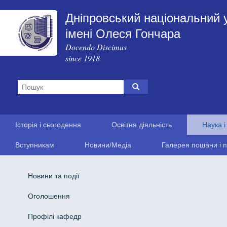
Дніпровський національний 
імені Олеся Гончара
Docendo Discimus
since 1918
Історія і сьогодення
Освітня діяльність
Наука і
Вступникам
Новини/Медіа
Галерея пошани і п
Новини та події
Оголошення
Профілі кафедр