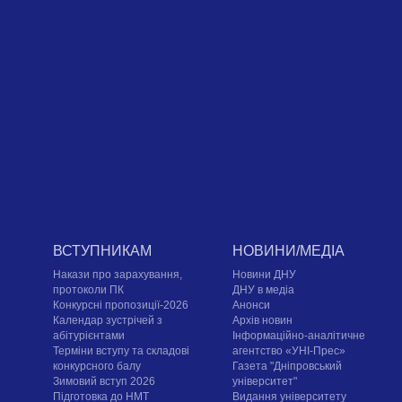
ВСТУПНИКАМ
НОВИНИ/МЕДІА
Накази про зарахування,
Новини ДНУ
протоколи ПК
ДНУ в медіа
Конкурсні пропозиції-2026
Анонси
Календар зустрічей з
Архів новин
абітурієнтами
Інформаційно-аналітичне
Терміни вступу та складові
агентство «УНІ-Прес»
конкурсного балу
Газета "Дніпровський
Зимовий вступ 2026
університет"
Підготовка до НМТ
Видання університету