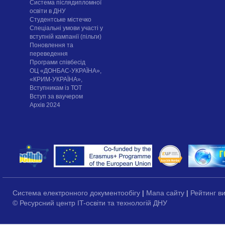
Система післядипломної
освіти в ДНУ
Cтудентське містечко
Спеціальні умови участі у
вступній кампанії (пільги)
Поновлення та
переведення
Програми співбесід
ОЦ «ДОНБАС-УКРАЇНА»,
«КРИМ-УКРАЇНА»,
Вступникам із ТОТ
Вступ за ваучером
Архів 2024
Система електронного документообігу
|
Мапа сайту
|
Рейтинг в
© Ресурсний центр IT-освіти та технологій ДНУ