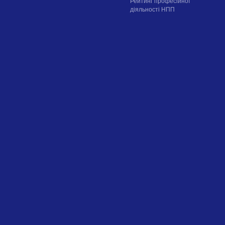
Рейтинг професійної
діяльності НПП