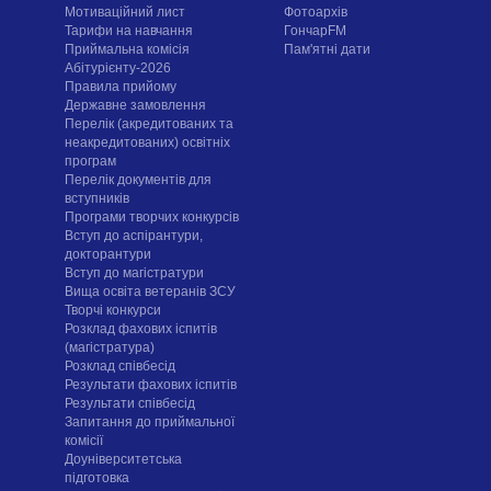
Мотиваційний лист
Фотоархів
Тарифи на навчання
ГончарFM
Приймальна комісія
Пам'ятні дати
Абітурієнту-2026
Правила прийому
Державне замовлення
Перелік (акредитованих та
неакредитованих) освітніх
програм
Перелік документів для
вступників
Програми творчих конкурсiв
Вступ до аспірантури,
докторантури
Вступ до магістратури
Вища освіта ветеранів ЗСУ
Творчі конкурси
Розклад фахових іспитів
(магістратура)
Розклад співбесід
Результати фахових іспитів
Результати співбесід
Запитання до приймальної
комісії
Доуніверситетська
підготовка