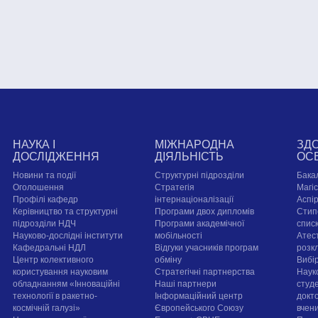
НАУКА І
МІЖНАРОДНА
ЗД
ДОСЛІДЖЕННЯ
ДІЯЛЬНІСТЬ
ОС
Новини та події
Структурні підрозділи
Бака
Оголошення
Стратегія
Магі
Профілі кафедр
інтернаціоналізації
Аспі
Керівництво та структурні
Програми двох дипломів
Стип
підрозділи НДЧ
Програми академічної
спис
Науково-дослідні інститути
мобільності
Атест
Кафедральні НДЛ
Відгуки учасників програм
розк
Центр колективного
обміну
Вибі
користування науковим
Стратегічні партнерства
Наук
обладнанням «Інноваційні
Наші партнери
студе
технології в ракетно-
Інформаційний центр
докт
космічній галузі»
Європейського Союзу
вчен