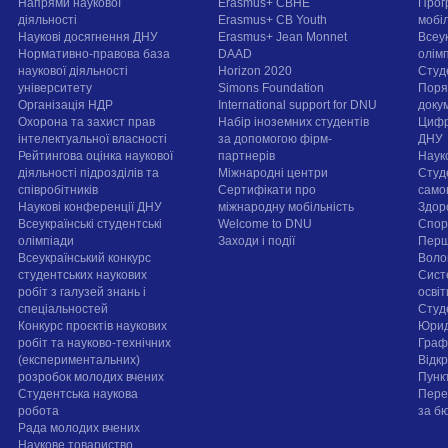
Напрями наукової
Erasmus+ CBHE
Прог
діяльності
Erasmus+ CB Youth
мобі
Наукові досягнення ДНУ
Erasmus+ Jean Monnet
Всеук
Нормативно-правова база
DAAD
олім
наукової діяльності
Horizon 2020
Студ
університету
Simons Foundation
Поря
Організація НДР
International support for DNU
докум
Охорона та захист прав
Набір іноземних студентів
Цифр
інтелектуальної власності
за допомогою фірм-
ДНУ
Рейтингова оцінка наукової
партнерів
Наук
діяльності підрозділів та
Міжнародні центри
Студ
співробітників
Сертифікати про
само
Наукові конференції ДНУ
міжнародну мобільність
Здор
Всеукраїнські студентські
Welcome to DNU
Спорт
олімпіади
Заходи і події
Перш
Всеукраїнський конкурс
Воло
студентських наукових
Сист
робіт з галузей знань і
осві
спеціальностей
Cтуд
Конкурс проєктів наукових
Юрид
робіт та науково-технічних
Граф
(експериментальних)
Відк
розробок молодих вчених
Пунк
Студентська наукова
Пере
робота
за б
Рада молодих вчених
Наукове товариство