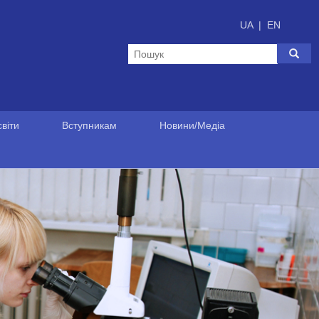
UA
|
EN
віти
Вступникам
Новини/Медіа