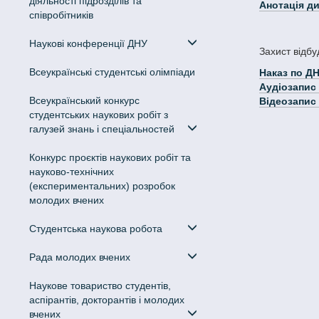
діяльності підрозділів та
Анотація д
співробітників
Наукові конференції ДНУ
Захист відб
Всеукраїнські студентські олімпіади
Наказ по 
Аудіозапис
Всеукраїнський конкурс
Відеозапис
студентських наукових робіт з
галузей знань і спеціальностей
Конкурс проєктів наукових робіт та
науково-технічних
(експериментальних) розробок
молодих вчених
Студентська наукова робота
Рада молодих вчених
Наукове товариство студентів,
аспірантів, докторантів і молодих
вчених