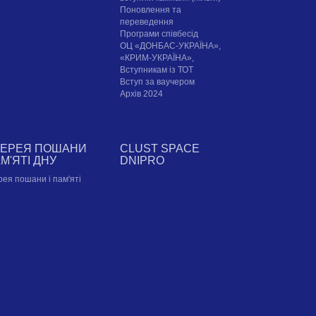
Поновлення та
переведення
Програми співбесід
ОЦ «ДОНБАС-УКРАЇНА»,
«КРИМ-УКРАЇНА»,
Вступникам із ТОТ
Вступ за ваучером
Архів 2024
ЛЕРЕЯ ПОШАНИ
CLUST SPACE
АМ'ЯТІ ДНУ
DNIPRO
рея пошани і пам'яті