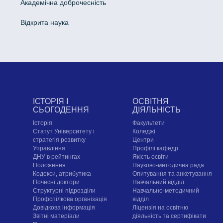
Академічна доброчесність
Відкрита наука
ІСТОРІЯ І
ОСВІТНЯ
СЬОГОДЕННЯ
ДІЯЛЬНІСТЬ
Історія
Факультети
Статут Університету і
Коледжі
стратегія розвитку
Центри
Управління
Профілі кафедр
ДНУ в рейтингах
Якість освіти
Положення
Науково-методична рада
Кодекси, атрибутика
Опитування та анкетування
Почесні доктори
Навчальний відділ
Структурні підрозділи
Навчально-методичний
Профспілкова організація
відділ
Довідкова інформація
Ліцензія на освітню
Звітні матеріали
діяльність та сертифікати