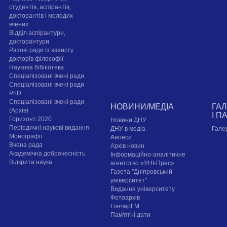
студентів, аспірантів,
докторантів і молодих
вчених
Відділ аспірантури,
докторантури
Разові ради із захисту
докторів філософії
Наукова бібліотека
Спеціалізовані вчені ради
Спеціалізовані вчені ради
PhD
Спеціалізовані вчені ради
НОВИНИ/МЕДІА
ГА
(Архів)
І П
Горизонт 2020
Новини ДНУ
Періодичні наукові видання
ДНУ в медіа
Гале
Монографії
Анонси
Вчена рада
Архів новин
Академічна доброчесність
Інформаційно-аналітичне
Відкрита наука
агентство «УНІ-Прес»
Газета "Дніпровський
університет"
Видання університету
Фотоархів
ГончарFM
Пам'ятні дати