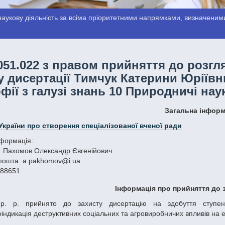
аукову діяльність за всіма пріоритетними напрямками, визначеними
051.022 з правом прийняття до розгл
у дисертації Тимчук Катерини Юріївн
фії з галузі знань 10 Природничі наук
Загальна інфор
України про створення спеціалізованої вченої ради
нформація:
: Пахомов Олександр Євгенійович
пошта: a.pakhomov@i.ua
588651
Інформація про прийняття до 
ндикація деструктивних соціальних та агровиробничих впливів на ек