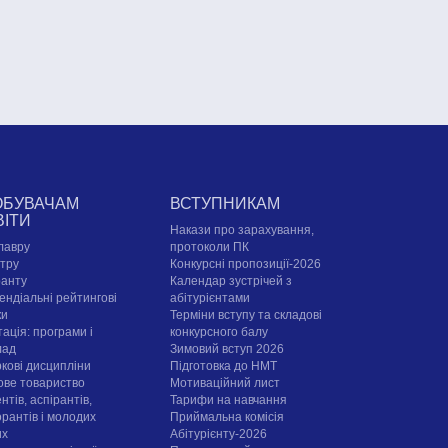
ОБУВАЧАМ
ВСТУПНИКАМ
ВІТИ
Накази про зарахування,
лавру
протоколи ПК
стру
Конкурсні пропозиції-2026
ранту
Календар зустрічей з
ендіальні рейтингові
абітурієнтами
ки
Терміни вступу та складові
ація: програми і
конкурсного балу
лад
Зимовий вступ 2026
ркові дисципліни
Підготовка до НМТ
ове товариство
Мотиваційний лист
нтів, аспірантів,
Тарифи на навчання
орантів і молодих
Приймальна комісія
их
Абітурієнту-2026