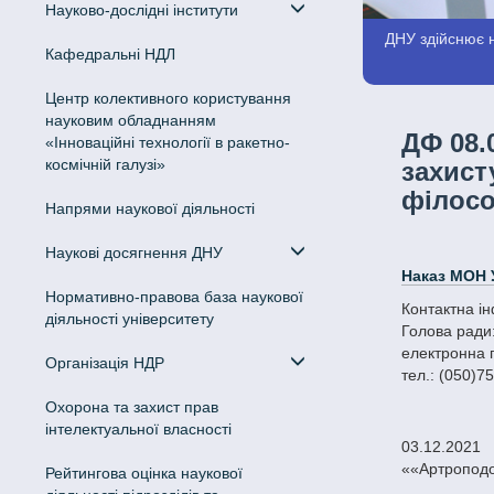
Науково-дослідні інститути
ДНУ здійснює н
Кафедральні НДЛ
Центр колективного користування
науковим обладнанням
ДФ 08.
«Інноваційні технології в ракетно-
космічній галузі»
захист
філосо
Напрями наукової діяльності
Наукові досягнення ДНУ
Наказ МОН 
Нормативно-правова база наукової
Контактна і
діяльності університету
Голова ради
електронна 
Організація НДР
тел.: (050)7
Охорона та захист прав
інтелектуальної власності
03.12.2021 р. р. прийнято до захисту дисертацію на здобуття ступеня доктора філософії Тимчук Катерини Юріївни на тему:
««Артроподоі
Рейтингова оцінка наукової