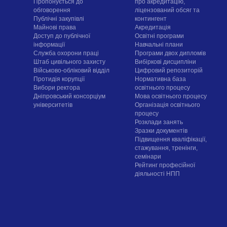
Пропонується до
про акредитацію,
обговорення
ліцензований обсяг та
Публічні закупівлі
контингент
Майнові права
Акредитація
Доступ до публічної
Освітні програми
інформації
Навчальні плани
Служба охорони праці
Програми двох дипломів
Штаб цивільного захисту
Вибіркові дисципліни
Військово-обліковий відділ
Цифровий репозиторій
Протидія корупції
Нормативна база
Вибори ректора
освітнього процесу
Дніпровський консорціум
Мова освітнього процесу
університетів
Організація освітнього
процесу
Розклади занять
Зразки документів
Підвищення кваліфікації,
стажування, тренінги,
семінари
Рейтинг професійної
діяльності НПП