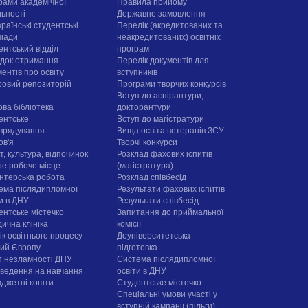
рами академічної
Правила прийому
льності
Державне замовлення
раїнські студентські
Перелік (акредитованих та
піади
неакредитованих) освітніх
ентський відділ
програм
док отримання
Перелік документів для
ентів про освіту
вступників
овий репозиторій
Програми творчих конкурсiв
Вступ до аспірантури,
ова бібліотека
докторантури
ентське
Вступ до магістратури
врядування
Вища освіта ветеранів ЗСУ
ов'я
Творчі конкурси
, культура, відпочинок
Розклад фахових іспитів
е робоче місце
(магістратура)
нтерська робота
Розклад співбесід
ема післядипломної
Результати фахових іспитів
ти в ДНУ
Результати співбесід
ентське містечко
Запитання до приймальної
ична клініка
комісії
ік освітнього процесу
Доуніверситетська
рий Європу
підготовка
т незламності ДНУ
Система післядипломної
ведення на навчання
освіти в ДНУ
юджетні кошти
Cтудентське містечко
Спеціальні умови участі у
вступній кампанії (пільги)