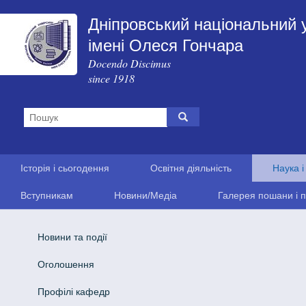
Дніпровський національний 
імені Олеся Гончара
Docendo Discimus
since 1918
Історія і сьогодення
Освітня діяльність
Наука і
Вступникам
Новини/Медіа
Галерея пошани і п
Новини та події
Оголошення
Профілі кафедр