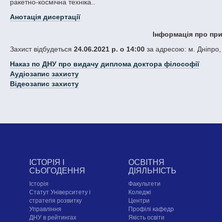
ракетно-космічна техніка..
Анотація дисертації
Інформація про при
Захист відбудеться
24.06.2021 р. о 14:00
за адресою: м. Дніпро, 
Наказ по ДНУ про видачу диплома доктора філософії
Аудіозапис захисту
Відеозапис захисту
ІСТОРІЯ І
ОСВІТНЯ
СЬОГОДЕННЯ
ДІЯЛЬНІСТЬ
Історія
Факультети
Статут Університету і
Коледжі
стратегія розвитку
Центри
Управління
Профілі кафедр
ДНУ в рейтингах
Якість освіти