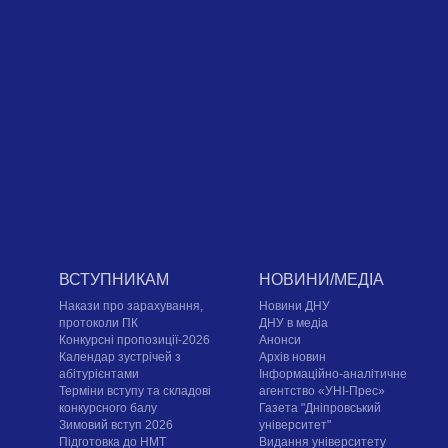
ВСТУПНИКАМ
НОВИНИ/МЕДІА
Накази про зарахування,
Новини ДНУ
протоколи ПК
ДНУ в медіа
Конкурсні пропозиції-2026
Анонси
Календар зустрічей з
Архів новин
абітурієнтами
Інформаційно-аналітичне
Терміни вступу та складові
агентство «УНІ-Прес»
конкурсного балу
Газета "Дніпровський
Зимовий вступ 2026
університет"
Підготовка до НМТ
Видання університету