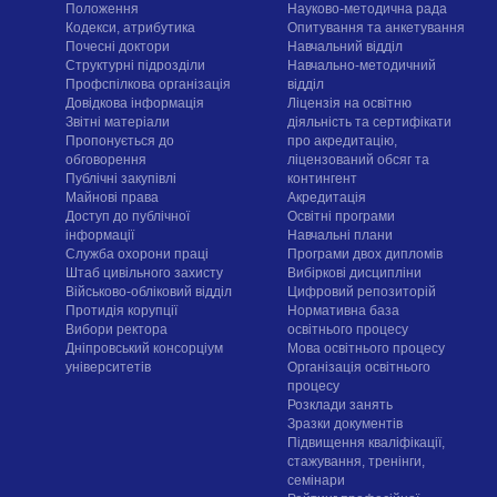
Положення
Науково-методична рада
Кодекси, атрибутика
Опитування та анкетування
Почесні доктори
Навчальний відділ
Структурні підрозділи
Навчально-методичний
Профспілкова організація
відділ
Довідкова інформація
Ліцензія на освітню
Звітні матеріали
діяльність та сертифікати
Пропонується до
про акредитацію,
обговорення
ліцензований обсяг та
Публічні закупівлі
контингент
Майнові права
Акредитація
Доступ до публічної
Освітні програми
інформації
Навчальні плани
Служба охорони праці
Програми двох дипломів
Штаб цивільного захисту
Вибіркові дисципліни
Військово-обліковий відділ
Цифровий репозиторій
Протидія корупції
Нормативна база
Вибори ректора
освітнього процесу
Дніпровський консорціум
Мова освітнього процесу
університетів
Організація освітнього
процесу
Розклади занять
Зразки документів
Підвищення кваліфікації,
стажування, тренінги,
семінари