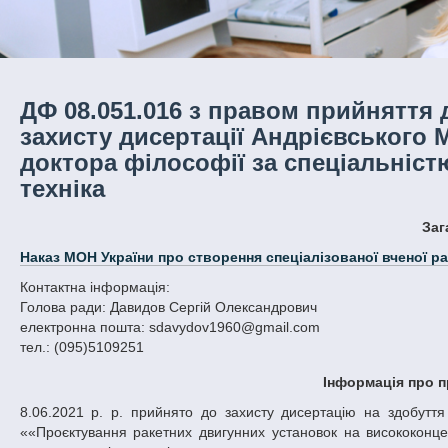
ДФ 08.051.016 з правом прийняття 
захисту дисертації Андрієвського 
доктора філософії за спеціальніст
техніка
За
Наказ МОН України про створення спеціалізованої вченої р
Контактна інформація:
Голова ради: Давидов Сергій Олександрович
електронна пошта: sdavydov1960@gmail.com
тел.: (095)5109251
Інформація про п
8.06.2021 р. р. прийнято до захисту дисертацію на здобуття ступеня доктора філософії Андрієвського Михайла Віталійовича на тему:
««Проєктування ракетних двигунних установок на висококонцен