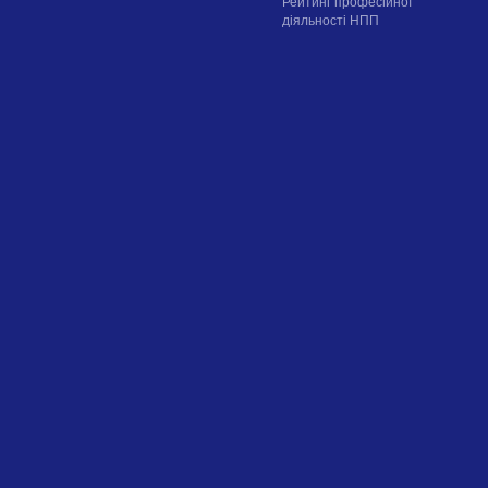
Рейтинг професійної
діяльності НПП