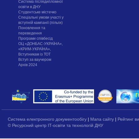
Система післядипломної
освіти в ДНУ
Cтудентське містечко
Спеціальні умови участі у
вступній кампанії (пільги)
Поновлення та
переведення
Програми співбесід
ОЦ «ДОНБАС-УКРАЇНА»,
«КРИМ-УКРАЇНА»,
Вступникам із ТОТ
Вступ за ваучером
Архів 2024
Система електронного документообігу
|
Мапа сайту
|
Рейтинг в
© Ресурсний центр IT-освіти та технологій ДНУ