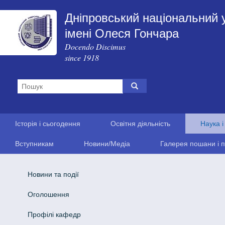
Дніпровський національний 
імені Олеся Гончара
Docendo Discimus
since 1918
Історія і сьогодення
Освітня діяльність
Наука і
Вступникам
Новини/Медіа
Галерея пошани і п
Новини та події
Оголошення
Профілі кафедр