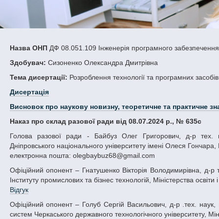
Назва ОНП
ДФ 08.051.109 Інженерія програмного забезпечення,
Здобувач:
Сизоненко Олександра Дмитрівна
Тема дисертації:
Розроблення технології та програмних засобів 
Дисертація
Висновок про наукову новизну, теоретичне та практичне зн
Наказ про склад разової ради від 08.07.2024 р., № 635с
Голова разової ради - Байбуз Олег Григорович, д-р тех. наук, професор, професор кафедри математичного забезпечення ЕОМ
Дніпровського національного університету імені Олеся Гончара, М
електронна пошта: olegbaybuz68@gmail.com
Офіційний опонент – Гнатушенко Вікторія Володимирівна, д-р тех. наук, професор, професор кафедри інформаційних технологій і систем
Інституту промислових та бізнес технологій, Міністерства освіти і
Відгук
Офіційний опонент – Голуб Сергій Васильович, д-р .тех. наук, професор, професор кафедри програмного забезпечення автоматизованих
систем Черкаського державного технологічного університету, Міні