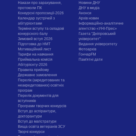
Накази про зарахування,
Новини ДНУ
протоколи ПК
ДНУ в медіа
Конкурсні пропозиції-2026
Анонси
Календар зустрічей з
Архів новин
абітурієнтами
Інформаційно-аналітичне
Терміни вступу та складові
агентство «УНІ-Прес»
конкурсного балу
Газета "Дніпровський
Зимовий вступ 2026
університет"
Підготовка до НМТ
Видання університету
Мотиваційний лист
Фотоархів
Тарифи на навчання
ГончарFM
Приймальна комісія
Пам'ятні дати
Абітурієнту-2026
Правила прийому
Державне замовлення
Перелік (акредитованих та
неакредитованих) освітніх
програм
Перелік документів для
вступників
Програми творчих конкурсiв
Вступ до аспірантури,
докторантури
Вступ до магістратури
Вища освіта ветеранів ЗСУ
Творчі конкурси