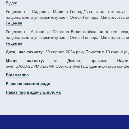
Відгук
Рецензент – Сидорова Марина Геннадіївна, канд. тех. наук, доцент, доцент кафедри математичного забезпечення ЕОМ Дніпровського
національного університету імені Олеся Гончара, Міністерства осв
Рецензія
Рецензент – Антоненко Світлана Валентинівна, канд .тех. наук,. доцент, доцент кафедри математичного забезпечення ЕОМ Дніпровського
національного університету імені Олеся Гончара, Міністерства осв
Рецензія
Дата і час захисту:
29 серпня 2024 року Початок о 13 годині (в
Місце захисту:
м. Дніпро, проспект Науки, 72
pwd=UAXOr2DPMtInasMPIC0wjkcGrJwdTa.1 Ідентифікатор конфере
Відеозапис
Рішення разової ради
Наказ про видачу диплома