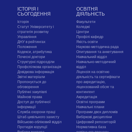
ІСТОРІЯ І
ОСВІТНЯ
СЬОГОДЕННЯ
ДІЯЛЬНІСТЬ
Історія
Факультети
Статут Університету і
Коледжі
стратегія розвитку
Центри
Управління
Профілі кафедр
ДНУ в рейтингах
Якість освіти
Положення
Науково-методична рада
Кодекси, атрибутика
Опитування та анкетування
Почесні доктори
Навчальний відділ
Структурні підрозділи
Навчально-методичний
Профспілкова організація
відділ
Довідкова інформація
Ліцензія на освітню
Звітні матеріали
діяльність та сертифікати
Пропонується до
про акредитацію,
обговорення
ліцензований обсяг та
Публічні закупівлі
контингент
Майнові права
Акредитація
Доступ до публічної
Освітні програми
інформації
Навчальні плани
Служба охорони праці
Програми двох дипломів
Штаб цивільного захисту
Вибіркові дисципліни
Військово-обліковий відділ
Цифровий репозиторій
Протидія корупції
Нормативна база