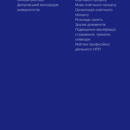
Вибори ректора
освітнього процесу
Дніпровський консорціум
Мова освітнього процесу
університетів
Організація освітнього
процесу
Розклади занять
Зразки документів
Підвищення кваліфікації,
стажування, тренінги,
семінари
Рейтинг професійної
діяльності НПП