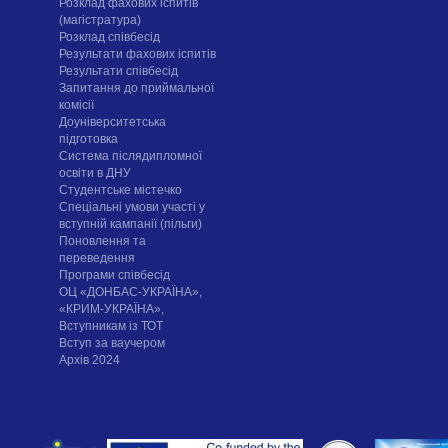
Розклад фахових іспитів
(магістратура)
Розклад співбесід
Результати фахових іспитів
Результати співбесід
Запитання до приймальної
комісії
Доуніверситетська
підготовка
Система післядипломної
освіти в ДНУ
Cтудентське містечко
Спеціальні умови участі у
вступній кампанії (пільги)
Поновлення та
переведення
Програми співбесід
ОЦ «ДОНБАС-УКРАЇНА»,
«КРИМ-УКРАЇНА»,
Вступникам із ТОТ
Вступ за ваучером
Архів 2024