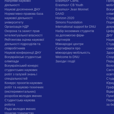
Напрями наукової
Erasmus+ CBHE
Прог
діяльності
Erasmus+ CB Youth
мобі
Наукові досягнення ДНУ
Erasmus+ Jean Monnet
Всеук
Нормативно-правова база
DAAD
олім
наукової діяльності
Horizon 2020
Студ
університету
Simons Foundation
Поря
Організація НДР
International support for DNU
докум
Охорона та захист прав
Набір іноземних студентів
Цифр
інтелектуальної власності
за допомогою фірм-
ДНУ
Рейтингова оцінка наукової
партнерів
Наук
діяльності підрозділів та
Міжнародні центри
Студ
співробітників
Сертифікати про
само
Наукові конференції ДНУ
міжнародну мобільність
Здор
Всеукраїнські студентські
Welcome to DNU
Спорт
олімпіади
Заходи і події
Перш
Всеукраїнський конкурс
Воло
студентських наукових
Сист
робіт з галузей знань і
осві
спеціальностей
Cтуд
Конкурс проєктів наукових
Юрид
робіт та науково-технічних
Граф
(експериментальних)
Відк
розробок молодих вчених
Пунк
Студентська наукова
Пере
робота
за б
Рада молодих вчених
Наукове товариство