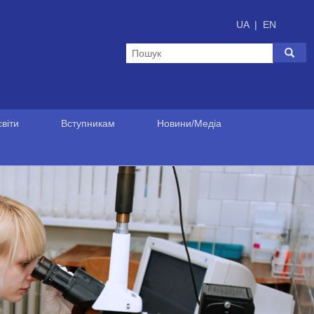
UA
|
EN
віти
Вступникам
Новини/Медіа