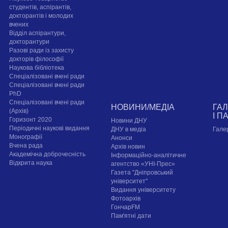
студентів, аспірантів,
докторантів і молодих
вчених
Відділ аспірантури,
докторантури
Разові ради із захисту
докторів філософії
Наукова бібліотека
Спеціалізовані вчені ради
Спеціалізовані вчені ради
PhD
Спеціалізовані вчені ради
НОВИНИ/МЕДІА
ГА
(Архів)
І П
Горизонт 2020
Новини ДНУ
Періодичні наукові видання
ДНУ в медіа
Гале
Монографії
Анонси
Вчена рада
Архів новин
Академічна доброчесність
Інформаційно-аналітичне
Відкрита наука
агентство «УНІ-Прес»
Газета "Дніпровський
університет"
Видання університету
Фотоархів
ГончарFM
Пам'ятні дати