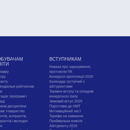
ОБУВАЧАМ
ВСТУПНИКАМ
ВІТИ
Накази про зарахування,
лавру
протоколи ПК
стру
Конкурсні пропозиції-2026
ранту
Календар зустрічей з
ендіальні рейтингові
абітурієнтами
ки
Терміни вступу та складові
ація: програми і
конкурсного балу
лад
Зимовий вступ 2026
ркові дисципліни
Підготовка до НМТ
ове товариство
Мотиваційний лист
нтів, аспірантів,
Тарифи на навчання
орантів і молодих
Приймальна комісія
их
Абітурієнту-2026