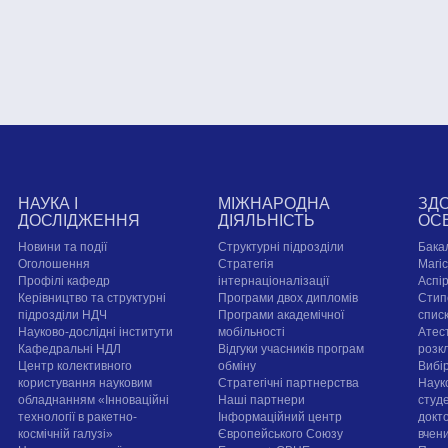
НАУКА І
МІЖНАРОДНА
ЗД
ДОСЛІДЖЕННЯ
ДІЯЛЬНІСТЬ
ОС
Новини та події
Структурні підрозділи
Бака
Оголошення
Стратегія
Магі
Профілі кафедр
інтернаціоналізації
Аспі
Керівництво та структурні
Програми двох дипломів
Стип
підрозділи НДЧ
Програми академічної
спис
Науково-дослідні інститути
мобільності
Атест
Кафедральні НДЛ
Відгуки учасників програм
розк
Центр колективного
обміну
Вибі
користування науковим
Стратегічні партнерства
Наук
обладнанням «Інноваційні
Наші партнери
студе
технології в ракетно-
Інформаційний центр
докт
космічній галузі»
Європейського Союзу
вчен