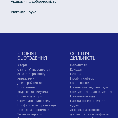
Академічна доброчесність
Відкрита наука
ІСТОРІЯ І
ОСВІТНЯ
СЬОГОДЕННЯ
ДІЯЛЬНІСТЬ
Історія
Факультети
Статут Університету і
Коледжі
стратегія розвитку
Центри
Управління
Профілі кафедр
ДНУ в рейтингах
Якість освіти
Положення
Науково-методична рада
Кодекси, атрибутика
Опитування та анкетування
Почесні доктори
Навчальний відділ
Структурні підрозділи
Навчально-методичний
Профспілкова організація
відділ
Довідкова інформація
Ліцензія на освітню
Звітні матеріали
діяльність та сертифікати