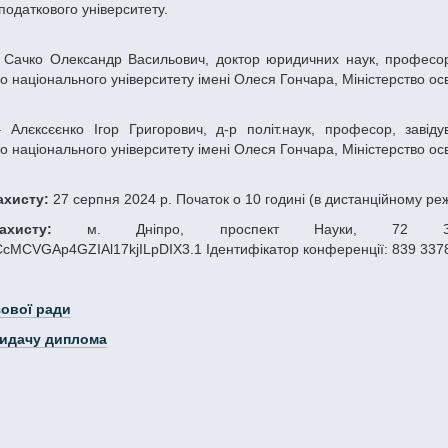
одаткового університету.
о національного університету імені Олеся Гончара, Міністерство осві
о національного університету імені Олеся Гончара, Міністерство осві
захисту:
27 серпня 2024 р. Початок о 10 годині (в дистанційному ре
хисту:
м. Дніпро, проспект Науки, 72 За посила
MCVGAp4GZIAl17kjILpDIX3.1 Ідентифікатор конференції: 839 3378
зової ради
видачу диплома