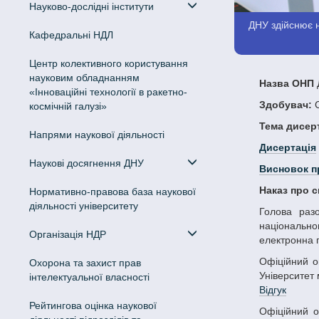
Науково-дослідні інститути
ДНУ здійснює н
Кафедральні НДЛ
Центр колективного користування
науковим обладнанням
Назва ОНП
Д
«Інноваційні технології в ракетно-
Здобувач:
С
космічній галузі»
Тема дисерт
Напрями наукової діяльності
Дисертація
Наукові досягнення ДНУ
Висновок п
Наказ про 
Нормативно-правова база наукової
діяльності університету
Голова разової ради - Соколенко Ольга Леонідівна, доктор юридичних наук, професор, декан юридичного факультету Дніпровського
національног
Організація НДР
електронна 
Офіційний опонент – Легеза Євген Олександрович, доктор юридичних наук, професор, професор кафедри публічного та приватного права
Охорона та захист прав
Університет 
інтелектуальної власності
Відгук
Рейтингова оцінка наукової
Офіційний опонент – Дідківська Галина Василівна, доктор юридичних наук, професор, завідувач кафедри кримінального права та процесу