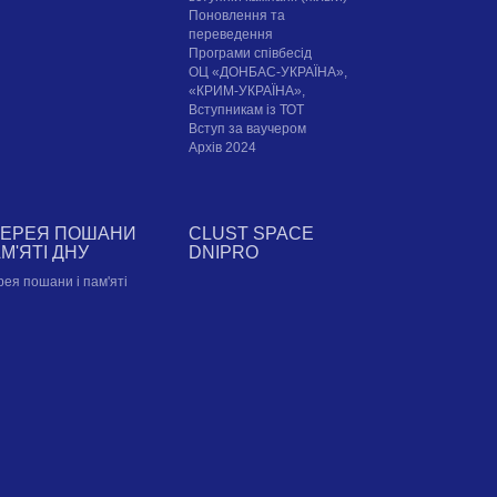
Поновлення та
переведення
Програми співбесід
ОЦ «ДОНБАС-УКРАЇНА»,
«КРИМ-УКРАЇНА»,
Вступникам із ТОТ
Вступ за ваучером
Архів 2024
ЛЕРЕЯ ПОШАНИ
CLUST SPACE
АМ'ЯТІ ДНУ
DNIPRO
рея пошани і пам'яті