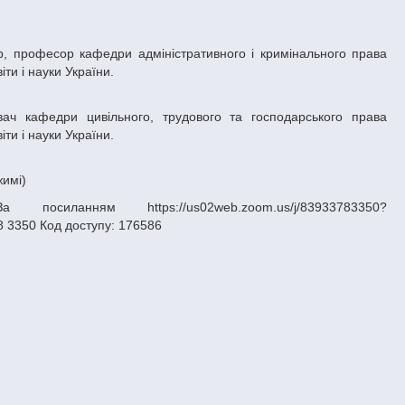
ти і науки України.
ти і науки України.
жимі)
нням https://us02web.zoom.us/j/83933783350?
 3350 Код доступу: 176586