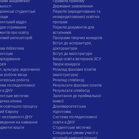
рами академічної
Правила прийому
льності
Державне замовлення
раїнські студентські
Перелік (акредитованих та
піади
неакредитованих) освітніх
ентський відділ
програм
док отримання
Перелік документів для
ентів про освіту
вступників
овий репозиторій
Програми творчих конкурсiв
Вступ до аспірантури,
ова бібліотека
докторантури
ентське
Вступ до магістратури
врядування
Вища освіта ветеранів ЗСУ
ов'я
Творчі конкурси
, культура, відпочинок
Розклад фахових іспитів
е робоче місце
(магістратура)
нтерська робота
Розклад співбесід
ема післядипломної
Результати фахових іспитів
ти в ДНУ
Результати співбесід
ентське містечко
Запитання до приймальної
ична клініка
комісії
ік освітнього процесу
Доуніверситетська
рий Європу
підготовка
т незламності ДНУ
Система післядипломної
ведення на навчання
освіти в ДНУ
юджетні кошти
Cтудентське містечко
Спеціальні умови участі у
вступній кампанії (пільги)