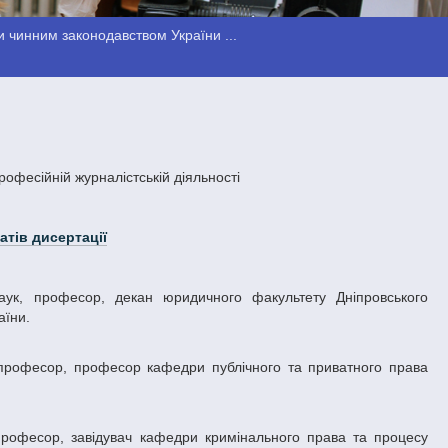
 чинним законодавством України ...
офесійній журналістській діяльності
атів дисертації
аїни.