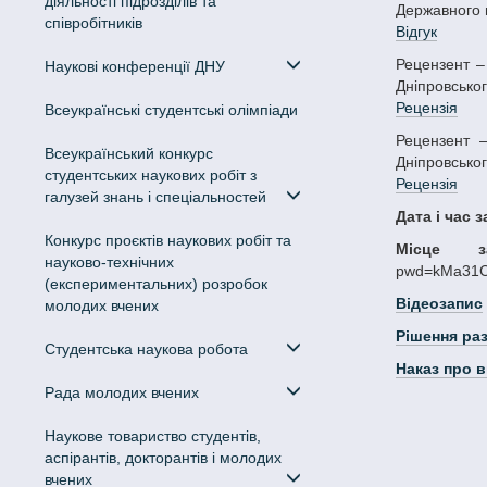
діяльності підрозділів та
Державного п
співробітників
Відгук
Рецензент – Сачко Олександр Васильович, доктор юридичних наук, професор, професор кафедри адміністративного і кримінального права
Наукові конференції ДНУ
Дніпровськог
Рецензія
Всеукраїнські студентські олімпіади
Рецензент – Алєксєєнко Ігор Григорович, д-р політ.наук, професор, завідувач кафедри цивільного, трудового та господарського права
Всеукраїнський конкурс
Дніпровськог
студентських наукових робіт з
Рецензія
галузей знань і спеціальностей
Дата і час 
Конкурс проєктів наукових робіт та
Місце за
науково-технічних
pwd=kMa31Cc
(експериментальних) розробок
Відеозапис
молодих вчених
Рішення ра
Студентська наукова робота
Наказ про 
Рада молодих вчених
Наукове товариство студентів,
аспірантів, докторантів і молодих
вчених