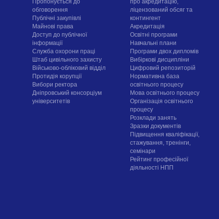
Пропонується до
про акредитацію,
обговорення
ліцензований обсяг та
Публічні закупівлі
контингент
Майнові права
Акредитація
Доступ до публічної
Освітні програми
інформації
Навчальні плани
Служба охорони праці
Програми двох дипломів
Штаб цивільного захисту
Вибіркові дисципліни
Військово-обліковий відділ
Цифровий репозиторій
Протидія корупції
Нормативна база
Вибори ректора
освітнього процесу
Дніпровський консорціум
Мова освітнього процесу
університетів
Організація освітнього
процесу
Розклади занять
Зразки документів
Підвищення кваліфікації,
стажування, тренінги,
семінари
Рейтинг професійної
діяльності НПП