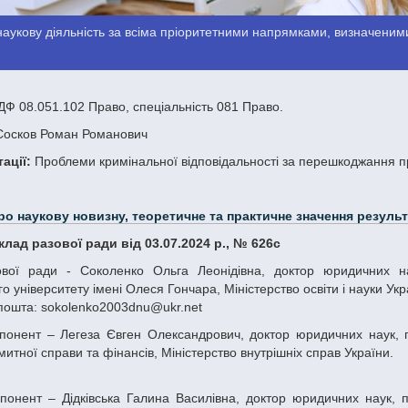
аукову діяльність за всіма пріоритетними напрямками, визначеними
Ф 08.051.102 Право, спеціальність 081 Право.
осков Роман Романович
ації:
Проблеми кримінальної відповідальності за перешкоджання пр
ро наукову новизну, теоретичне та практичне значення результ
склад разової ради від 03.07.2024 р., № 626с
о університету імені Олеся Гончара, Міністерство освіти і науки Укр
пошта: sokolenko2003dnu@ukr.net
митної справи та фінансів, Міністерство внутрішніх справ України.