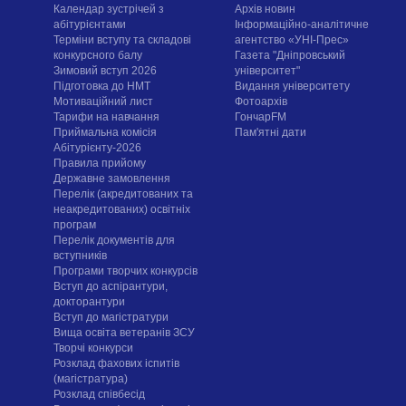
Календар зустрічей з
Архів новин
абітурієнтами
Інформаційно-аналітичне
Терміни вступу та складові
агентство «УНІ-Прес»
конкурсного балу
Газета "Дніпровський
Зимовий вступ 2026
університет"
Підготовка до НМТ
Видання університету
Мотиваційний лист
Фотоархів
Тарифи на навчання
ГончарFM
Приймальна комісія
Пам'ятні дати
Абітурієнту-2026
Правила прийому
Державне замовлення
Перелік (акредитованих та
неакредитованих) освітніх
програм
Перелік документів для
вступників
Програми творчих конкурсiв
Вступ до аспірантури,
докторантури
Вступ до магістратури
Вища освіта ветеранів ЗСУ
Творчі конкурси
Розклад фахових іспитів
(магістратура)
Розклад співбесід