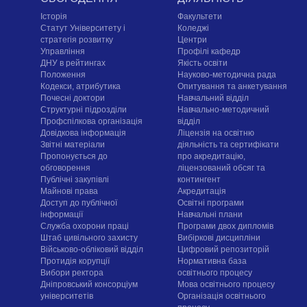
Історія
Факультети
Статут Університету і
Коледжі
стратегія розвитку
Центри
Управління
Профілі кафедр
ДНУ в рейтингах
Якість освіти
Положення
Науково-методична рада
Кодекси, атрибутика
Опитування та анкетування
Почесні доктори
Навчальний відділ
Структурні підрозділи
Навчально-методичний
Профспілкова організація
відділ
Довідкова інформація
Ліцензія на освітню
Звітні матеріали
діяльність та сертифікати
Пропонується до
про акредитацію,
обговорення
ліцензований обсяг та
Публічні закупівлі
контингент
Майнові права
Акредитація
Доступ до публічної
Освітні програми
інформації
Навчальні плани
Служба охорони праці
Програми двох дипломів
Штаб цивільного захисту
Вибіркові дисципліни
Військово-обліковий відділ
Цифровий репозиторій
Протидія корупції
Нормативна база
Вибори ректора
освітнього процесу
Дніпровський консорціум
Мова освітнього процесу
університетів
Організація освітнього