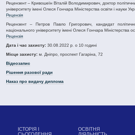
Рецензент – Кривошеїн Віталій Володимирович, доктор політичних наук, професор, завідувач кафедри соціології Дніпровського національного
університету імені Олеся Гончара Міністерства освіти і науки Укр
Рецензія
Рецензент – Петров Павло Григорович, кандидат політичних наук, доцент, доцент кафедри міжнародних відносин Дніпровського
національного університету імені Олеся Гончара Міністерства осв
Рецензія
Дата і час захисту:
30.08.2022 р. о 10 годині
Місце захисту:
м. Дніпро, проспект Гагаріна, 72
Відеозапис
Рішення разової ради
Наказ про видачу диплома
ІСТОРІЯ І
ОСВІТНЯ
СЬОГОДЕННЯ
ДІЯЛЬНІСТЬ