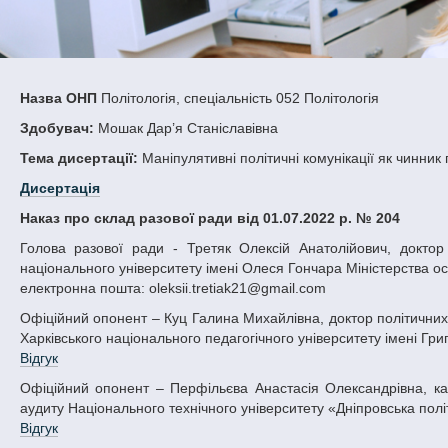
Назва ОНП
Політологія, спеціальність 052 Політологія
Здобувач:
Мошак Дар’я Станіславівна
Тема дисертації:
Маніпулятивні політичні комунікації як чинник
Дисертація
Наказ про склад разової ради від 01.07.2022 р. № 204
Голова разової ради - Третяк Олексій Анатолійович, доктор політичних наук, професор, завідувач кафедри політології Дніпровського
національного університету імені Олеся Гончара Міністерства осв
електронна пошта: oleksii.tretiak21@gmail.com
Офіційний опонент – Куц Галина Михайлівна, доктор політичних наук, професор, професорка кафедри політології, соціології та культурології
Харківського національного педагогічного університету імені Григ
Відгук
Офіційний опонент – Перфільєва Анастасія Олександрівна, кандидат політичних наук, доцент, доцентка кафедри міжнародних відносин і
аудиту Національного технічного університету «Дніпровська політе
Відгук