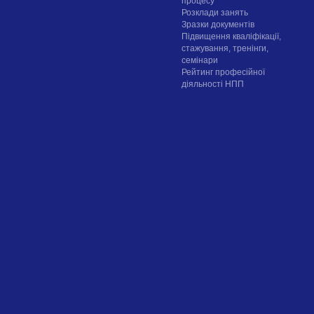
процесу
Розклади занять
Зразки документів
Підвищення кваліфікації,
стажування, тренінги,
семінари
Рейтинг професійної
діяльності НПП