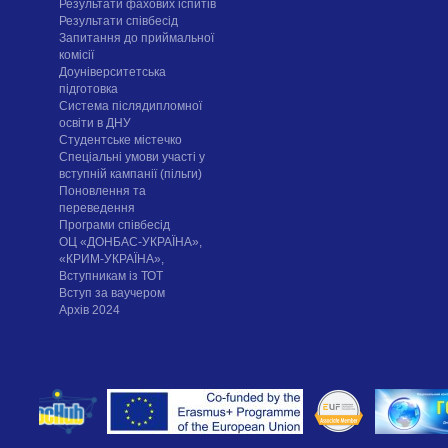
Результати фахових іспитів
Результати співбесід
Запитання до приймальної
комісії
Доуніверситетська
підготовка
Система післядипломної
освіти в ДНУ
Cтудентське містечко
Спеціальні умови участі у
вступній кампанії (пільги)
Поновлення та
переведення
Програми співбесід
ОЦ «ДОНБАС-УКРАЇНА»,
«КРИМ-УКРАЇНА»,
Вступникам із ТОТ
Вступ за ваучером
Архів 2024