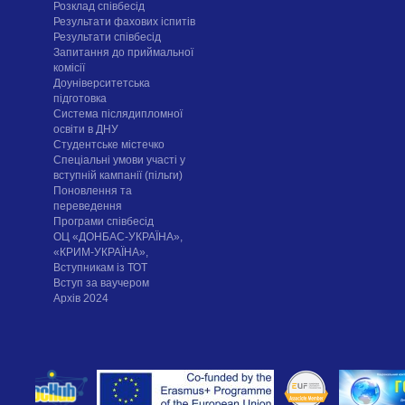
Розклад співбесід
Результати фахових іспитів
Результати співбесід
Запитання до приймальної
комісії
Доуніверситетська
підготовка
Система післядипломної
освіти в ДНУ
Cтудентське містечко
Спеціальні умови участі у
вступній кампанії (пільги)
Поновлення та
переведення
Програми співбесід
ОЦ «ДОНБАС-УКРАЇНА»,
«КРИМ-УКРАЇНА»,
Вступникам із ТОТ
Вступ за ваучером
Архів 2024