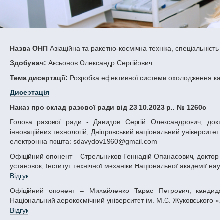
Назва ОНП
Авіаційна та ракетно-космічна техніка, спеціальність
Здобувач:
Аксьонов Олександр Сергійович
Тема дисертації:
Розробка ефективної системи охолодження кам
Дисертація
Наказ про склад разової ради від 23.10.2023 р., № 1260с
Голова разової ради - Давидов Сергій Олександрович, доктор технічних наук, професор, професор кафедри ракетно-космічних та
інноваційних технологій, Дніпровський національний університет 
електронна пошта: sdavydov1960@gmail.com
Офіційний опонент – Стрельников Геннадій Опанасович, доктор технічних наук, професор, завідувач відділу термогазодинаміки енергетичних
установок, Інститут технічної механіки Національної академії на
Відгук
Офіційний опонент – Михайленко Тарас Петрович, кандидат технічних наук, доцент, доцент кафедри аерокосмічної теплотехніки,
Національний аерокосмічний університет ім. М.Є. Жуковського «ХА
Відгук