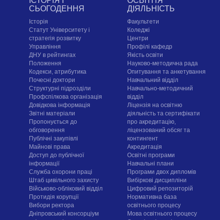
ІСТОРІЯ І
ОСВІТНЯ
СЬОГОДЕННЯ
ДІЯЛЬНІСТЬ
Історія
Факультети
Статут Університету і
Коледжі
стратегія розвитку
Центри
Управління
Профілі кафедр
ДНУ в рейтингах
Якість освіти
Положення
Науково-методична рада
Кодекси, атрибутика
Опитування та анкетування
Почесні доктори
Навчальний відділ
Структурні підрозділи
Навчально-методичний
Профспілкова організація
відділ
Довідкова інформація
Ліцензія на освітню
Звітні матеріали
діяльність та сертифікати
Пропонується до
про акредитацію,
обговорення
ліцензований обсяг та
Публічні закупівлі
контингент
Майнові права
Акредитація
Доступ до публічної
Освітні програми
інформації
Навчальні плани
Служба охорони праці
Програми двох дипломів
Штаб цивільного захисту
Вибіркові дисципліни
Військово-обліковий відділ
Цифровий репозиторій
Протидія корупції
Нормативна база
Вибори ректора
освітнього процесу
Дніпровський консорціум
Мова освітнього процесу