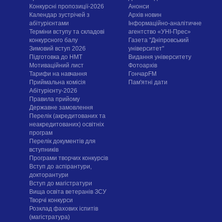
Конкурсні пропозиції-2026
Анонси
Календар зустрічей з
Архів новин
абітурієнтами
Інформаційно-аналітичне
Терміни вступу та складові
агентство «УНІ-Прес»
конкурсного балу
Газета "Дніпровський
Зимовий вступ 2026
університет"
Підготовка до НМТ
Видання університету
Мотиваційний лист
Фотоархів
Тарифи на навчання
ГончарFM
Приймальна комісія
Пам'ятні дати
Абітурієнту-2026
Правила прийому
Державне замовлення
Перелік (акредитованих та
неакредитованих) освітніх
програм
Перелік документів для
вступників
Програми творчих конкурсiв
Вступ до аспірантури,
докторантури
Вступ до магістратури
Вища освіта ветеранів ЗСУ
Творчі конкурси
Розклад фахових іспитів
(магістратура)