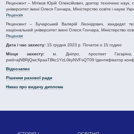
Рецензент – Мітіков Юрій Олексійович, доктор технічних наук, професор, завідувач кафедри двигунобудування, Дніпровський національний
університет імені Олеся Гончара, Міністерство освіти і науки Укр
Рецензія
Рецензент – Бучарський Валерій Леонідович, кандидат технічних наук, доцент, доцент кафедри двигунобудування, Дніпровський
національний університет імені Олеся Гончара, Міністерство осві
Рецензія
Дата і час захисту:
15 грудня 2023 р. Початок о 15 годині
Місце захисту:
м. Дніпро, проспект Гагаріна, 72
pwd=ajNBRjQwcXpaaTBkc1YzL0kyNVFsQT09 Ідентифікатор конфер
Відеозапис
Рішення разової ради
Наказ про видачу диплома