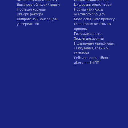
Військово-обліковий відділ
Цифровий репозиторій
Протидія корупції
Нормативна база
Вибори ректора
освітнього процесу
Дніпровський консорціум
Мова освітнього процесу
університетів
Організація освітнього
процесу
Розклади занять
Зразки документів
Підвищення кваліфікації,
стажування, тренінги,
семінари
Рейтинг професійної
діяльності НПП