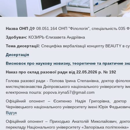
Назва ОНП
ДФ 08.051.164 ОНП "Філологія", спеціальність 035 Ф
Здобувач:
КОЗИРЬ Єлизавета Андріївна
Тема дисертації:
Специфіка вербалізації концепту BEAUTY в суча
Дисертація
Висновок про наукову новизну, теоретичне та практичне зн
Наказ про склад разової ради від 22.05.2026 р. № 192
Голова разової ради - Попова Ірина Степанівна, доктор філологічних наук, професор, декан факультету української й іноземної філології та
мистецтвознавства Дніпровського національного університету іме
електронна пошта: popova.iryna57@gmail.com
Офіційний опонент – Єсипенко Надія Григорівна, доктор філологічних наук, професор, професор кафедри англійської філології
Чернівецького національного університету імені Юрія Федьковича 
Відгук
Офіційний опонент – Приходько Анатолій Миколайович, доктор філологічних наук, професор, професор кафедри іноземної філології та
перекладу Національного університету «Запорізька політехніка» М