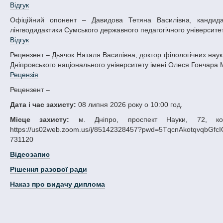
Відгук
Офіційний опонент – Давидова Тетяна Василівна, кандидат філологічних наук, доцент, доцент кафедри англійської філології та
лінгводидактики Сумського державного педагогічного університету
Відгук
Рецензент – Дьячок Наталя Василівна, доктор філологічних наук, професор, завідувач кафедри загального мовознавства та слов’янознавства
Дніпровського національного університету імені Олеся Гончара Мі
Рецензія
Рецензент –
Дата і час захисту:
08 липня 2026 року о 10:00 год.
Місце захисту:
м. Дніпро, проспект Науки, 72, кор
https://us02web.zoom.us/j/85142328457?pwd=5TqcnAkotqvqbGfc
731120
Відеозапис
Рішення разової ради
Наказ про видачу диплома