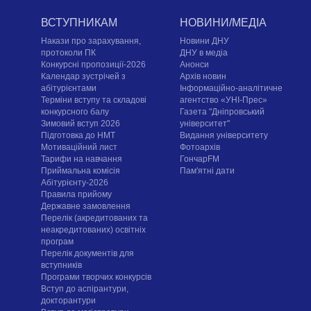
ВСТУПНИКАМ
НОВИНИ/МЕДІА
Накази про зарахування,
Новини ДНУ
протоколи ПК
ДНУ в медіа
Конкурсні пропозиції-2026
Анонси
Календар зустрічей з
Архів новин
абітурієнтами
Інформаційно-аналітичне
Терміни вступу та складові
агентство «УНІ-Прес»
конкурсного балу
Газета "Дніпровський
Зимовий вступ 2026
університет"
Підготовка до НМТ
Видання університету
Мотиваційний лист
Фотоархів
Тарифи на навчання
ГончарFM
Приймальна комісія
Пам'ятні дати
Абітурієнту-2026
Правила прийому
Державне замовлення
Перелік (акредитованих та
неакредитованих) освітніх
програм
Перелік документів для
вступників
Програми творчих конкурсiв
Вступ до аспірантури,
докторантури