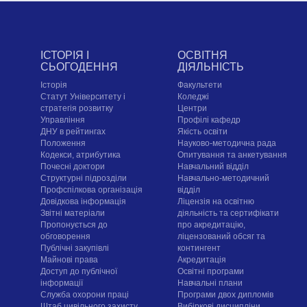
ІСТОРІЯ І
ОСВІТНЯ
СЬОГОДЕННЯ
ДІЯЛЬНІСТЬ
Історія
Факультети
Статут Університету і
Коледжі
стратегія розвитку
Центри
Управління
Профілі кафедр
ДНУ в рейтингах
Якість освіти
Положення
Науково-методична рада
Кодекси, атрибутика
Опитування та анкетування
Почесні доктори
Навчальний відділ
Структурні підрозділи
Навчально-методичний
Профспілкова організація
відділ
Довідкова інформація
Ліцензія на освітню
Звітні матеріали
діяльність та сертифікати
Пропонується до
про акредитацію,
обговорення
ліцензований обсяг та
Публічні закупівлі
контингент
Майнові права
Акредитація
Доступ до публічної
Освітні програми
інформації
Навчальні плани
Служба охорони праці
Програми двох дипломів
Штаб цивільного захисту
Вибіркові дисципліни