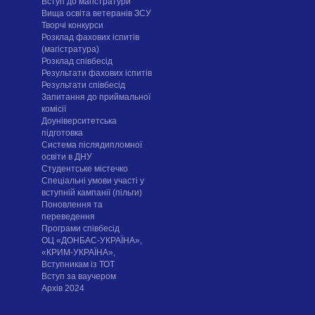
Вступ до магістратури
Вища освіта ветеранів ЗСУ
Творчі конкурси
Розклад фахових іспитів
(магістратура)
Розклад співбесід
Результати фахових іспитів
Результати співбесід
Запитання до приймальної
комісії
Доуніверситетська
підготовка
Система післядипломної
освіти в ДНУ
Cтудентське містечко
Спеціальні умови участі у
вступній кампанії (пільги)
Поновлення та
переведення
Програми співбесід
ОЦ «ДОНБАС-УКРАЇНА»,
«КРИМ-УКРАЇНА»,
Вступникам із ТОТ
Вступ за ваучером
Архів 2024