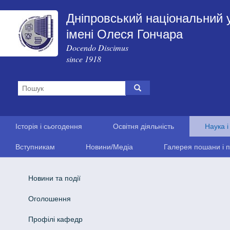
Дніпровський національний 
імені Олеся Гончара
Docendo Discimus
since 1918
Історія і сьогодення
Освітня діяльність
Наука і
Вступникам
Новини/Медіа
Галерея пошани і п
Новини та події
Оголошення
Профілі кафедр