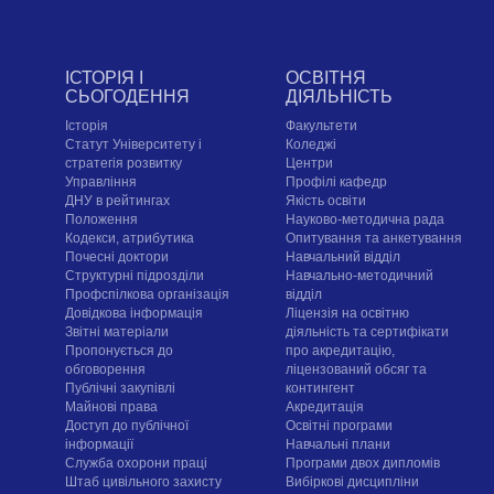
ІСТОРІЯ І
ОСВІТНЯ
СЬОГОДЕННЯ
ДІЯЛЬНІСТЬ
Історія
Факультети
Статут Університету і
Коледжі
стратегія розвитку
Центри
Управління
Профілі кафедр
ДНУ в рейтингах
Якість освіти
Положення
Науково-методична рада
Кодекси, атрибутика
Опитування та анкетування
Почесні доктори
Навчальний відділ
Структурні підрозділи
Навчально-методичний
Профспілкова організація
відділ
Довідкова інформація
Ліцензія на освітню
Звітні матеріали
діяльність та сертифікати
Пропонується до
про акредитацію,
обговорення
ліцензований обсяг та
Публічні закупівлі
контингент
Майнові права
Акредитація
Доступ до публічної
Освітні програми
інформації
Навчальні плани
Служба охорони праці
Програми двох дипломів
Штаб цивільного захисту
Вибіркові дисципліни