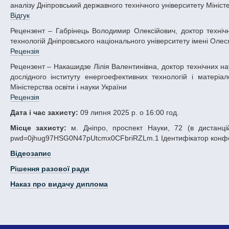
аналізу Дніпровський державного технічного університету Міністер
Відгук
Рецензент – Габрінець Володимир Олексійович, доктор технічних наук, професор, професор кафедри ракетно-космічних та інноваційних
технологій Дніпровського національного університету імені Олеся
Рецензія
Рецензент – Накашидзе Лілія Валентинівна, доктор технічних наук, старший науковий співробітник, провідний науковий співробітник науково-
дослідного інституту енергоефективних технологій і матеріа
Міністерства освіти і науки України
Рецензія
Дата і час захисту:
09 липня 2025 р. о 16:00 год.
Місце захисту:
м. Дніпро, проспект Науки, 72 (в дистанцій
pwd=0jhug97HSG0N47pUtcmx0CFbriRZLm.1 Ідентифікатор конфере
Відеозапис
Рішення разової ради
Наказ про видачу диплома