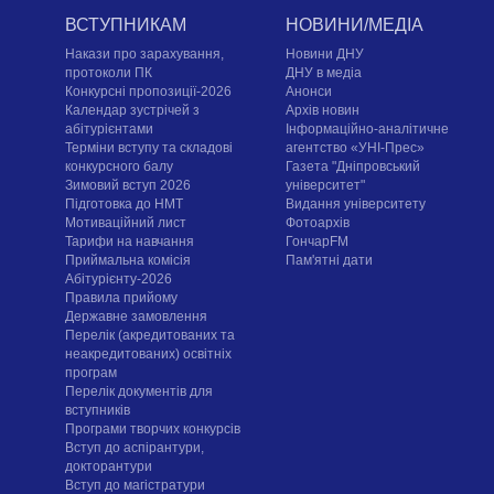
ВСТУПНИКАМ
НОВИНИ/МЕДІА
Накази про зарахування,
Новини ДНУ
протоколи ПК
ДНУ в медіа
Конкурсні пропозиції-2026
Анонси
Календар зустрічей з
Архів новин
абітурієнтами
Інформаційно-аналітичне
Терміни вступу та складові
агентство «УНІ-Прес»
конкурсного балу
Газета "Дніпровський
Зимовий вступ 2026
університет"
Підготовка до НМТ
Видання університету
Мотиваційний лист
Фотоархів
Тарифи на навчання
ГончарFM
Приймальна комісія
Пам'ятні дати
Абітурієнту-2026
Правила прийому
Державне замовлення
Перелік (акредитованих та
неакредитованих) освітніх
програм
Перелік документів для
вступників
Програми творчих конкурсiв
Вступ до аспірантури,
докторантури
Вступ до магістратури