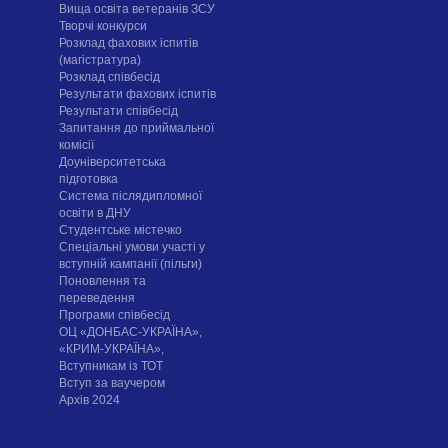
Вища освіта ветеранів ЗСУ
Творчі конкурси
Розклад фахових іспитів
(магістратура)
Розклад співбесід
Результати фахових іспитів
Результати співбесід
Запитання до приймальної
комісії
Доуніверситетська
підготовка
Система післядипломної
освіти в ДНУ
Cтудентське містечко
Спеціальні умови участі у
вступній кампанії (пільги)
Поновлення та
переведення
Програми співбесід
ОЦ «ДОНБАС-УКРАЇНА»,
«КРИМ-УКРАЇНА»,
Вступникам із ТОТ
Вступ за ваучером
Архів 2024