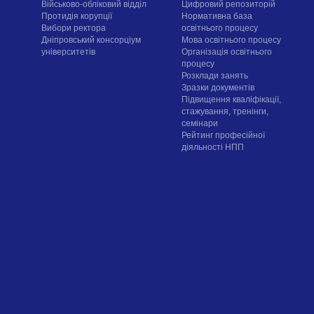
Військово-обліковий відділ
Цифровий репозиторій
Протидія корупції
Нормативна база
Вибори ректора
освітнього процесу
Дніпровський консорціум
Мова освітнього процесу
університетів
Організація освітнього
процесу
Розклади занять
Зразки документів
Підвищення кваліфікації,
стажування, тренінги,
семінари
Рейтинг професійної
діяльності НПП