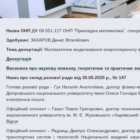
Назва ОНП
ДФ 08.051.127 ОНП "Прикладна математика", спеціа
Здобувач:
ЗАХАРОВ Денис Віталійович
Тема дисертації:
Математичне моделювання енергопереносу в
Дисертація
Висновок про наукову новизну, теоретичне та практичне зн
Наказ про склад разової ради від 30.05.2025 р., № 147
Голова разової ради - Гук Наталія Анатоліївна, доктор фізико-математичних наук, професор, в.о. проректора з науково-педагогічної роботи
Дніпровського національного університету імені Олеся Гончара Мі
електронна пошта:
Офіційний опонент – Гакал Павло Григорович, доктор технічних наук, доцент, завідувач кафедри аерокосмічної теплотехніки Національного
аерокосмічного університету ім. М. Є. Жуковського «Харківський а
Відгук
Офіційний опонент – Редчиць Дмитро Олександрович, доктор фізико-математичних наук, старший науковий співробітник, директор Інституту
транспортних систем і технологій Національної академії н