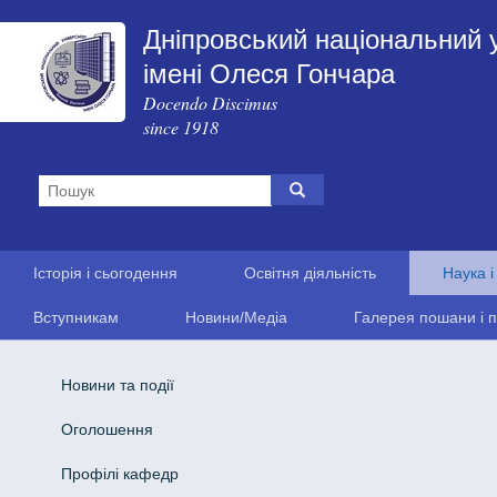
Дніпровський національний 
імені Олеся Гончара
Docendo Discimus
since 1918
Історія і сьогодення
Освітня діяльність
Наука і
Вступникам
Новини/Медіа
Галерея пошани і п
Новини та події
Оголошення
Профілі кафедр