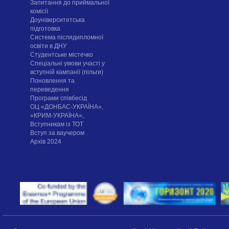
Запитання до приймальної
комісії
Доуніверситетська
підготовка
Система післядипломної
освіти в ДНУ
Cтудентське містечко
Спеціальні умови участі у
вступній кампанії (пільги)
Поновлення та
переведення
Програми співбесід
ОЦ «ДОНБАС-УКРАЇНА»,
«КРИМ-УКРАЇНА»,
Вступникам із ТОТ
Вступ за ваучером
Архів 2024