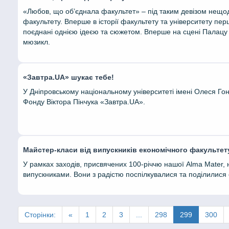
«Любов, що об’єднала факультет» – під таким девізом нещ
факультету. Вперше в історії факультету та університету пер
поєднані однією ідеєю та сюжетом. Вперше на сцені Палацу 
мюзикл.
«Завтра.UA» шукає тебе!
У Дніпровському національному університеті імені Олеся Г
Фонду Віктора Пінчука «Завтра.UA».
Майстер-класи від випускників економічного факультет
У рамках заходів, присвячених 100-річчю нашої Alma Mater, 
випускниками. Вони з радістю поспілкувалися та поділилися
Сторінки:
«
1
2
3
...
298
299
300