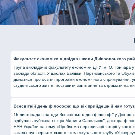
Факультет економіки відвідав школи Дніпровського ра
Група викладачів факультету економіки ДНУ ім. О. Гончара у 
заклади області. У школах Балівки, Партизанського та Обухів
дізнатися про освітні програми економічного спрямування, ум
студентського життя, поставити запитання та отримати на них ц
Всесвітній день філософа: що вік прийдешній нам готу
15 листопада з нагоди Всесвітнього дня філософії у Дніпров
відбулась публічна лекція Марини Савельєвої, доктора філо
НАН України на тему «Проблема періодизації історії у контек
загальноуніверситетського інтелектуального клубу «Універсу