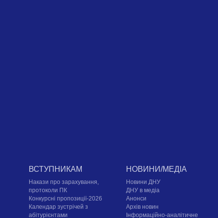
ВСТУПНИКАМ
НОВИНИ/МЕДІА
Накази про зарахування,
Новини ДНУ
протоколи ПК
ДНУ в медіа
Конкурсні пропозиції-2026
Анонси
Календар зустрічей з
Архів новин
абітурієнтами
Інформаційно-аналітичне