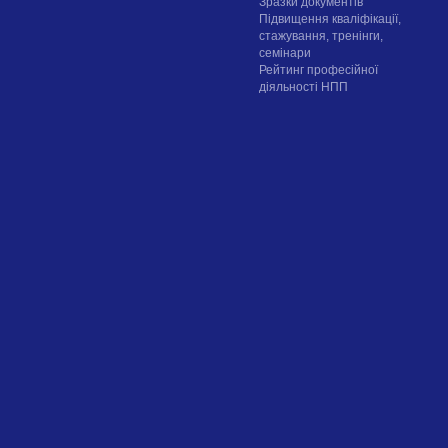
Зразки документів
Підвищення кваліфікації,
стажування, тренінги,
семінари
Рейтинг професійної
діяльності НПП