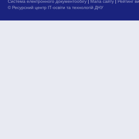
Система електронного документообігу
|
Мапа сайту
|
Рейтинг в
© Ресурсний центр IT-освіти та технологій ДНУ