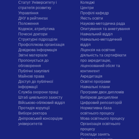
Статут Університету і
Коледжі
стратегія розвитку
Центри
Управління
Профілі кафедр
ДНУ в рейтингах
Якість освіти
Положення
Науково-методична рада
Кодекси, атрибутика
Опитування та анкетування
Почесні доктори
Навчальний відділ
Структурні підрозділи
Навчально-методичний
Профспілкова організація
відділ
Довідкова інформація
Ліцензія на освітню
Звітні матеріали
діяльність та сертифікати
Пропонується до
про акредитацію,
обговорення
ліцензований обсяг та
Публічні закупівлі
контингент
Майнові права
Акредитація
Доступ до публічної
Освітні програми
інформації
Навчальні плани
Служба охорони праці
Програми двох дипломів
Штаб цивільного захисту
Вибіркові дисципліни
Військово-обліковий відділ
Цифровий репозиторій
Протидія корупції
Нормативна база
Вибори ректора
освітнього процесу
Дніпровський консорціум
Мова освітнього процесу
університетів
Організація освітнього
процесу
Розклади занять