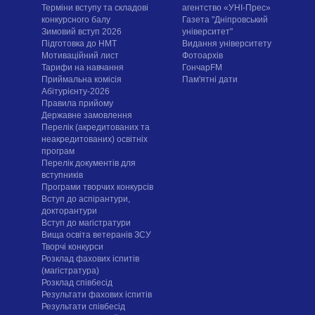
Терміни вступу та складові
агентство «УНІ-Прес»
конкурсного балу
Газета "Дніпровський
Зимовий вступ 2026
університет"
Підготовка до НМТ
Видання університету
Мотиваційний лист
Фотоархів
Тарифи на навчання
ГончарFM
Приймальна комісія
Пам'ятні дати
Абітурієнту-2026
Правила прийому
Державне замовлення
Перелік (акредитованих та
неакредитованих) освітніх
програм
Перелік документів для
вступників
Програми творчих конкурсiв
Вступ до аспірантури,
докторантури
Вступ до магістратури
Вища освіта ветеранів ЗСУ
Творчі конкурси
Розклад фахових іспитів
(магістратура)
Розклад співбесід
Результати фахових іспитів
Результати співбесід