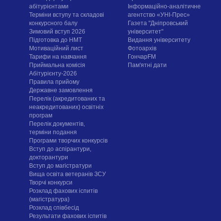
абітурієнтами
Інформаційно-аналітичне
Терміни вступу та складові
агентство «УНІ-Прес»
конкурсного балу
Газета "Дніпровський
Зимовий вступ 2026
університет"
Підготовка до НМТ
Видання університету
Мотиваційний лист
Фотоархів
Тарифи на навчання
ГончарFM
Приймальна комісія
Пам'ятні дати
Абітурієнту-2026
Правила прийому
Державне замовлення
Перелік (акредитованих та
неакредитованих) освітніх
програм
Перелік документів,
терміни подання
Програми творчих конкурсiв
Вступ до аспірантури,
докторантури
Вступ до магістратури
Вища освіта ветеранів ЗСУ
Творчі конкурси
Розклад фахових іспитів
(магістратура)
Розклад співбесід
Результати фахових іспитів