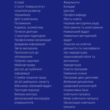
Історія
Факультети
Статут Університету і
Коледжі
стратегія розвитку
Центри
Управління
Профілі кафедр
ДНУ в рейтингах
Якість освіти
Положення
Науково-методична рада
Кодекси, атрибутика
Опитування та анкетування
Почесні доктори
Навчальний відділ
Структурні підрозділи
Навчально-методичний
Профспілкова організація
відділ
Довідкова інформація
Ліцензія на освітню
Звітні матеріали
діяльність та сертифікати
Пропонується до
про акредитацію,
обговорення
ліцензований обсяг та
Публічні закупівлі
контингент
Майнові права
Акредитація
Доступ до публічної
Освітні програми
інформації
Навчальні плани
Служба охорони праці
Програми двох дипломів
Штаб цивільного захисту
Вибіркові дисципліни
Військово-обліковий відділ
Цифровий репозиторій
Протидія корупції
Нормативна база
Вибори ректора
освітнього процесу
Дніпровський консорціум
Мова освітнього процесу
університетів
Організація освітнього
процесу