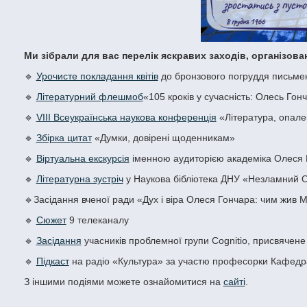
Ми зібрали для вас перелік яскравих заходів, організов
🔹
Урочисте покладання квітів
до бронзового погруддя письме
🔹
Літературний флешмоб
«105 кроків у сучасність: Олесь Го
🔹
VIІІ Всеукраїнська наукова конференція
«Література, опале
🔹
Збірка цитат
«Думки, довірені щоденникам»
🔹
Віртуальна екскурсія
іменною аудиторією академіка Олеся 
🔹
Літературна зустріч
у Наукова бібліотека ДНУ «Незламний 
🔹Засідання вченої ради «Дух і віра Олеся Гончара: чим жив
🔹
Сюжет
9 телеканалу
🔹
Засідання
учасників проблемної групи Cognitio, присвячене
🔹
Підкаст
на радіо «Культура» за участю професорки Кафедра
З іншими подіями можете ознайомитися на
сайті
.