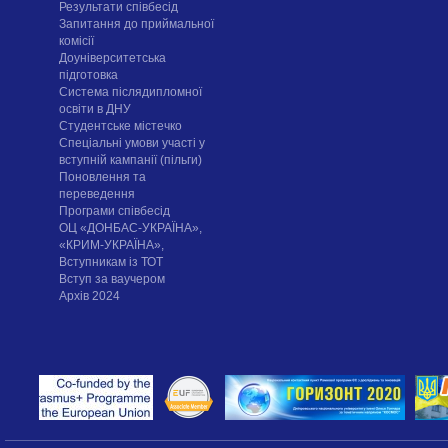
Результати співбесід
Запитання до приймальної
комісії
Доуніверситетська
підготовка
Система післядипломної
освіти в ДНУ
Cтудентське містечко
Спеціальні умови участі у
вступній кампанії (пільги)
Поновлення та
переведення
Програми співбесід
ОЦ «ДОНБАС-УКРАЇНА»,
«КРИМ-УКРАЇНА»,
Вступникам із ТОТ
Вступ за ваучером
Архів 2024