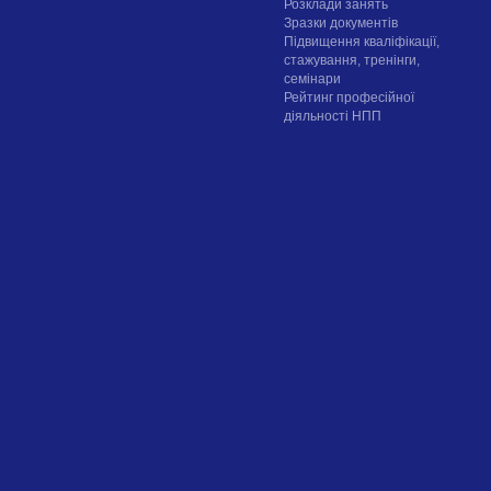
Розклади занять
Зразки документів
Підвищення кваліфікації,
стажування, тренінги,
семінари
Рейтинг професійної
діяльності НПП