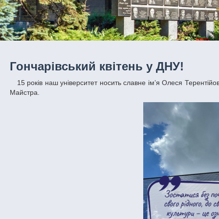
Гончарівський квітень у ДНУ!
15 років наш університет носить славне імʼя Олеся Терентійовича Гончара. Цього року Україна вшановувала 105-річчя від дня народження
Майстра.